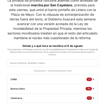
La jornada de protesta funciona además como antesala de
la tradicional
marcha por San Cayetano
, prevista para
este viernes, que unirá el barrio porteño de Liniers con la
Plaza de Mayo. Con la cláusula de extranjerización de
tierras fuera del texto, el Gobierno buscará esta semana
avanzar con una versión acotada de la Ley de
Inviolabilidad de la Propiedad Privada, mientras los
sectores movilizados insisten en que el resto del articulado
mantiene el núcleo más cuestionado de la reforma.
Dónde y a qué hora se moviliza el 6 de agosto
Convocatorias confirmadas contra la Ley de Inviolabilidad de la Propiedad Privada en la Ciudad de
Buenos Aires y en las 23 provincias. Tocá cada provincia para ver los puntos de encuentro y
horarios.
24 provincias — 94 convocatorias en total
CABA
4
▶
Ciudad de Buenos Aires — Congreso Nacional
12:00
Buenos Aires
16
▶
Verdurazo y radio abierta
La Plata — Estación de tren La Plata
11:15
Ciudad de Buenos Aires — Congreso Nacional
Catamarca
15:30
1
▶
Viaje al Congreso en tren (sale 11:44)
Verdurazo