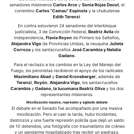
senadores misioneros
Carlos Arce
y
Sonia Rojas Decut
, el
correntino
Carlos “Camau” Espínola
y la chubutense
Edith Terenzi
.
En contra estuvieron 24 senadores del interbloque
justicialista, 3 de Convicción Federal,
Beatriz Avila
de
Independencia,
Flavia Royon
de Primero los Salteños,
Alejandra Vigo
de Provincias Unidas, la neuquina
Julieta
Corroza
y los santacruceños
José Carambia y Natalia
Gadano.
Para el rechazo a los cambios en la Ley del Manejo del
Fuego, los peronistas recibieron el apoyo de los radicales
Maximiliano Abad
y
Daniel Kroneberger
, además de
Terenzi
,
Royón
,
Alejandra Vigo
, los santacruceños
Carambia
y
Gadano, la tucumana Beatriz Oliva
y los dos
representantes misioneros.
Movilización masiva, represión y agitado debate
El debate en el Senado fue acompañado por una masiva
movilización. Pero al caer la tarde, hubo incidentes,
destrozos y una fuerte represión policila que dejó un saldo
de 10 detenidos, una fotógrafa con traumatismo de cráneo
y un gendarme hospitalizado tras recibir un piedrazo.