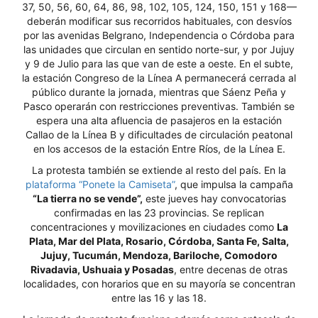
37, 50, 56, 60, 64, 86, 98, 102, 105, 124, 150, 151 y 168—
deberán modificar sus recorridos habituales, con desvíos
por las avenidas Belgrano, Independencia o Córdoba para
las unidades que circulan en sentido norte-sur, y por Jujuy
y 9 de Julio para las que van de este a oeste. En el subte,
la estación Congreso de la Línea A permanecerá cerrada al
público durante la jornada, mientras que Sáenz Peña y
Pasco operarán con restricciones preventivas. También se
espera una alta afluencia de pasajeros en la estación
Callao de la Línea B y dificultades de circulación peatonal
en los accesos de la estación Entre Ríos, de la Línea E.
La protesta también se extiende al resto del país. En la
plataforma “Ponete la Camiseta”
, que impulsa la campaña
“La tierra no se vende”,
este jueves hay convocatorias
confirmadas en las 23 provincias. Se replican
concentraciones y movilizaciones en ciudades como
La
Plata, Mar del Plata, Rosario, Córdoba, Santa Fe, Salta,
Jujuy, Tucumán, Mendoza, Bariloche, Comodoro
Rivadavia, Ushuaia y Posadas
, entre decenas de otras
localidades, con horarios que en su mayoría se concentran
entre las 16 y las 18.