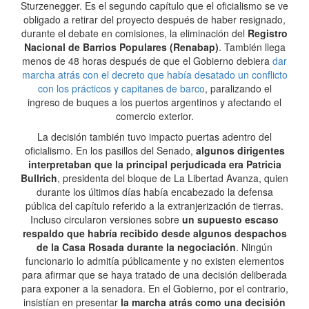
Sturzenegger. Es el segundo capítulo que el oficialismo se ve
obligado a retirar del proyecto después de haber resignado,
durante el debate en comisiones, la eliminación del
Registro
Nacional de Barrios Populares (Renabap)
. También llega
menos de 48 horas después de que el Gobierno debiera
dar
marcha atrás con el decreto que había desatado un conflicto
con los prácticos y capitanes de barco
, paralizando el
ingreso de buques a los puertos argentinos y afectando el
comercio exterior.
La decisión también tuvo impacto puertas adentro del
oficialismo. En los pasillos del Senado,
algunos dirigentes
interpretaban que la principal perjudicada era Patricia
Bullrich
, presidenta del bloque de La Libertad Avanza, quien
durante los últimos días había encabezado la defensa
pública del capítulo referido a la extranjerización de tierras.
Incluso circularon versiones sobre
un supuesto escaso
respaldo que habría recibido desde algunos despachos
de la Casa Rosada durante la negociación
. Ningún
funcionario lo admitía públicamente y no existen elementos
para afirmar que se haya tratado de una decisión deliberada
para exponer a la senadora. En el Gobierno, por el contrario,
insistían en presentar
la marcha atrás como una decisión