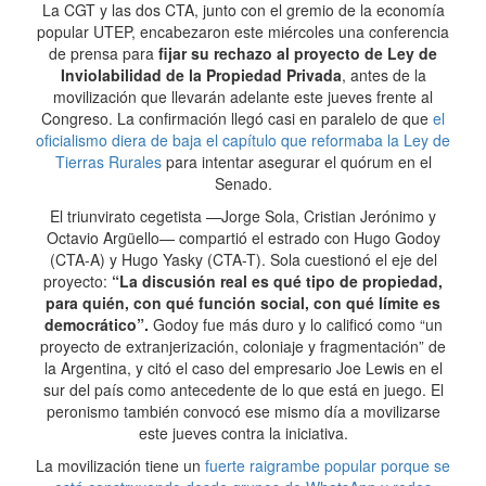
La CGT y las dos CTA, junto con el gremio de la economía
popular UTEP, encabezaron este miércoles una conferencia
de prensa para
fijar su rechazo al proyecto de Ley de
Inviolabilidad de la Propiedad Privada
, antes de la
movilización que llevarán adelante este jueves frente al
Congreso. La confirmación llegó casi en paralelo de que
el
oficialismo diera de baja el capítulo que reformaba la Ley de
Tierras Rurales
para intentar asegurar el quórum en el
Senado.
El triunvirato cegetista —Jorge Sola, Cristian Jerónimo y
Octavio Argüello— compartió el estrado con Hugo Godoy
(CTA-A) y Hugo Yasky (CTA-T). Sola cuestionó el eje del
proyecto:
“La discusión real es qué tipo de propiedad,
para quién, con qué función social, con qué límite es
democrático”.
Godoy fue más duro y lo calificó como “un
proyecto de extranjerización, coloniaje y fragmentación” de
la Argentina, y citó el caso del empresario Joe Lewis en el
sur del país como antecedente de lo que está en juego. El
peronismo también convocó ese mismo día a movilizarse
este jueves contra la iniciativa.
La movilización tiene un
fuerte raigrambe popular porque se