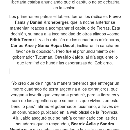
libertaria estaba anunciando que el capítulo no se debatiría
en la sesión.
Los primeros en patear el tablero fueron los radicales
Flavio
Fama
y
Daniel Kroneberger
, que la noche anterior se
mantenían reacios a acompañar el capítulo de Tierras. Esta
decisión, sumada a la incomodidad de otros aliados –como
Edith Terenzi
– y a la rebelión de los senadores misioneros,
Carlos Arce
y
Sonia Rojas Decut
, inclinaron la cancha en
favor de la oposición. Pero fue el pronunciamiento del
gobernador Tucumán,
Osvaldo Jaldo
, al día siguiente lo
que terminó de hundir las esperanzas del Gobierno.
“Yo creo que de ninguna manera tenemos que entregar un
metro cuadrado de tierra argentina a los extranjeros, que
vengan a invertir, que vengan a producir, pero la tierra es y
será de los argentinos que somos los que vivimos en este
bendito país”, afirmó el gobernador tucumano, a través de
un comunicado publicado en la web oficial de la Provincia.
Allí, Jaldo aseguró que se había comunicado con las dos
senadores que le responden,
Beatriz Ávila
y
Sandra
Mendoza
, y que ambas se oponían a la ley “y son personas