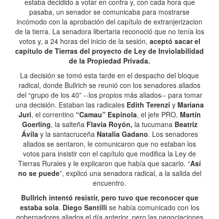
estaba decidido a votar en contra y, con cada hora que
pasaba, un senador se comunicaba para mostrarse
incómodo con la aprobación del capítulo de extranjerizacion
de la tierra. La senadora libertaria reconoció que no tenía los
votos y, a 24 horas del inicio de la sesión,
aceptó sacar el
capítulo de Tierras del proyecto de Ley de Inviolabilidad
de la Propiedad Privada.
La decisión se tomó esta tarde en el despacho del bloque
radical, donde Bullrich se reunió con los senadores aliados
del “grupo de los 40” --los propios más aliados-- para tomar
una decisión. Estaban las radicales
Edith Terenzi
y
Mariana
Juri
, el correntino
“Camau” Espínola
, el jefe PRO,
Martín
Goerling
, la salteña
Flavia Royón,
la tucumana
Beatriz
Ávila
y la santacruceña
Natalia Gadano
. Los senadores
aliados se sentaron, le comunicaron que no estaban los
votos para insistir con el capítulo que modifica la Ley de
Tierras Rurales y le explicaron que había que sacarlo. “
Así
no se puede
”, explicó una senadora radical, a la salida del
encuentro.
Bullrich intentó resistir, pero tuvo que reconocer que
estaba sola
.
Diego Santilli
se había comunicado con los
gobernadores aliados el día anterior, pero las negociaciones