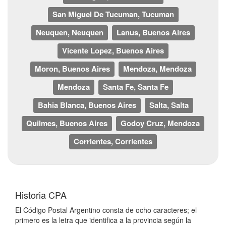
San Miguel De Tucuman, Tucuman
Neuquen, Neuquen
Lanus, Buenos Aires
Vicente Lopez, Buenos Aires
Moron, Buenos Aires
Mendoza, Mendoza
Mendoza
Santa Fe, Santa Fe
Bahia Blanca, Buenos Aires
Salta, Salta
Quilmes, Buenos Aires
Godoy Cruz, Mendoza
Corrientes, Corrientes
Historia CPA
El Código Postal Argentino consta de ocho caracteres; el
primero es la letra que identifica a la provincia según la