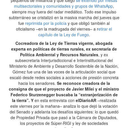
pequeños de militancia y que luego
se extendió por mesas
multisectoriales y comunidades y grupos de WhatsApp
,
siempre muy fuera del radar mediático. Todo ese impulso
subterráneo se cristalizó en la masiva marcha del jueves que
fue
reprimida por la policía
y que obligó también al
oficialismo –en la madrugada del viernes– a r
etirar el
capítulo de la Ley de Fuego
.
Cocreadora de la Ley de Tierras vigente, abogada
experta en políticas de tierras rurales, ex secretaria de
Política Ambiental y Recursos Naturales
, y ex
subsecretaria Interjurisdiccional e Interinstitucional del
Ministerio de Ambiente y Desarrollo Sostenible de la Nación,
Gómez fue una de las voces de la articulación social que
escaló desde redes sociales a acciones de presión concreta
hacia los senadores.
Se reconoce creadora de la
consigna de que el proyecto de Javier Milei y el ministro
Federico Sturzenegger buscaba la “extranjerización de
la tierra”. Y
en esta entrevista con
elDiarioAR
–realizada
este viernes por la mañana– analiza lo que dejó la votación
del Senado y adelanta los desafíos siguientes: lo que quedó
de Propiedad Privada que pasó a la Cámara de Diputados,
los proyectos de Súper-RIGI y ley de sociedades