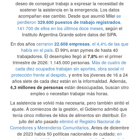
deseo de conseguir trabajo a expresar la necesidad de
sostener la asistencia en la emergencia. Los datos
acompañan ese cambio. Desde que asumió Milei
se
perdieron
329.600 puestos de trabajo registrados
,
141.700 de ellos en los últimos doce meses
, según el
Instituto Argentina Grande sobre datos del SIPA.
En dos años
cerraron
22.608 empresas
, el 4,4% de las que
había en el país
. El 99% eran pymes de hasta 40
trabajadores. El desempleo llegó al
7,8%
en el primer
trimestre de 2026: 1.145.000 personas.
Más de cuatro de
cada diez ocupados trabajan sin aportes, obra social ni
protección frente al despido
, y entre los jóvenes de 16 a 24
años siete de cada diez están en la informalidad. Además,
4,3 millones de personas
están desocupadas, buscan otro
empleo o necesitan trabajar más horas.
La asistencia se volvió más necesaria, pero también sintió el
ajuste. A comienzos de la gestión, el Gobierno admitió que
tenía cinco millones de kilos de alimentos sin distribuir. En
julio del año pasado
eliminó el Registro Nacional de
Comedores y Merenderos Comunitarios
. Antes de diciembre
de 2023 había 50 políticas nacionales de cuidado;
en