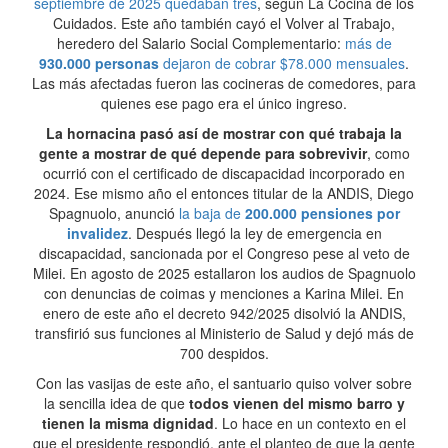
septiembre de 2025 quedaban tres
, según La Cocina de los
Cuidados. Este año también cayó el Volver al Trabajo,
heredero del Salario Social Complementario:
más de
930.000 personas
dejaron de cobrar $78.000 mensuales
.
Las más afectadas fueron las cocineras de comedores, para
quienes ese pago era el único ingreso.
La hornacina pasó así de mostrar con qué trabaja la
gente a mostrar de qué depende para sobrevivir
, como
ocurrió con el certificado de discapacidad incorporado en
2024. Ese mismo año el entonces titular de la ANDIS, Diego
Spagnuolo, anunció
la baja de
200.000 pensiones por
invalidez
. Después llegó la ley de emergencia en
discapacidad, sancionada por el Congreso pese al veto de
Milei. En agosto de 2025 estallaron los audios de Spagnuolo
con denuncias de coimas y menciones a Karina Milei. En
enero de este año el decreto 942/2025 disolvió la ANDIS,
transfirió sus funciones al Ministerio de Salud y dejó más de
700 despidos.
Con las vasijas de este año, el santuario quiso volver sobre
la sencilla idea de que
todos vienen del mismo barro y
tienen la misma dignidad
. Lo hace en un contexto en el
que el presidente respondió, ante el planteo de que la gente