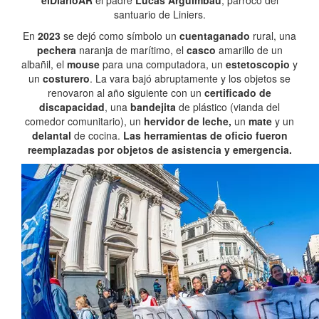
elDiarioAR
el padre
Lucas Arguimbau
, párroco del
santuario de Liniers.
En
2023
se dejó como símbolo un
cuentaganado
rural, una
pechera
naranja de marítimo, el
casco
amarillo de un
albañil, el
mouse
para una computadora, un
estetoscopio
y
un
costurero
. La vara bajó abruptamente y los objetos se
renovaron al año siguiente con un
certificado de
discapacidad
, una
bandejita
de plástico (vianda del
comedor comunitario), un
hervidor de leche,
un
mate
y un
delantal
de cocina.
Las herramientas de oficio fueron
reemplazadas por objetos de asistencia y emergencia.