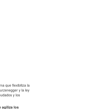
a que flexibiliza la
urzenegger y la ley
eudados y los
agiliza los