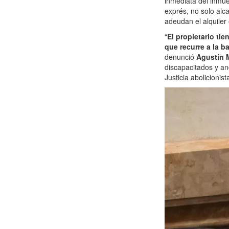
inmediata del inmue
exprés, no solo alc
adeudan el alquiler
“
El propietario tie
que recurre a la b
denunció
Agustín 
discapacitados y anc
Justicia abolicionist