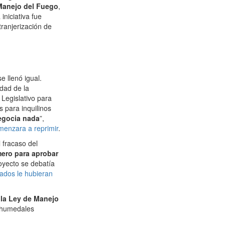
 Manejo del Fuego
,
iniciativa fue
tranjerización de
e llenó igual.
idad de la
 Legislativo para
s para inquilinos
negocia nada
”,
menzara a reprimir
.
 fracaso del
mero para aprobar
royecto se debatía
ados le hubieran
 la Ley de Manejo
y humedales