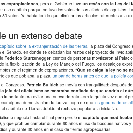
 las expropiaciones
, pero el Gobierno tuvo
un revés con la Ley del
r ese capítulo porque no tuvo los votos de sus aliados dialoguistas. La 
33 votos. Ya había tenido que eliminar los artículos referentes a la ex
de un extenso debate
capítulo sobre la extranjerización de las tierras
, la plaza del Congreso s
n el Senado, en donde se debatían los restos del proyecto de Inviolabil
 de
Federico Sturzenegger
, cientos de personas movilizaron al Palacio
e la flexibilización de la Ley de Manejo del Fuego, los desalojos expré
mbios en el régimen de expropiaciones. “
Que se caiga la ley no se 
rteles que poblaba la plaza,
un par de horas antes de que la policía co
 el Congreso,
Patricia Bullrich
se movía con tranquilidad: después del
la jefa del oficialismo se mostraba confiada de que tendría el nú
Lo importante era evitar una nueva derrota –era la quinta vez que el p
recer alguna demostración de fuerza luego de que
los gobernadores ali
el capítulo de Tierras debido al rechazo popular a la iniciativa.
ialismo negoció hasta el final pero perdió
el capítulo que modificaba
0, y que prohíbe cambiar durante 60 años el uso de bosques nativos 
dios y durante 30 años en el caso de tierras agropecuarias.