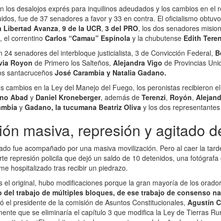
con los desalojos exprés para inquilinos adeudados y los cambios en el
idos, fue de 37 senadores a favor y 33 en contra. El oficialismo obtuvo
 Libertad Avanza
,
9 de la UCR
,
3 del PRO
, los dos senadores misio
, el correntino
Carlos “Camau” Espínola
y la chubutense
Edith Teren
n 24 senadores del interbloque justicialista, 3 de Convicción Federal,
B
via Royon
de Primero los Salteños,
Alejandra Vigo
de Provincias Uni
os santacruceños
José Carambia y Natalia Gadano.
os cambios en la Ley del Manejo del Fuego, los peronistas recibieron e
ano Abad
y
Daniel Kroneberger
, además de
Terenzi
,
Royón
,
Alejand
ambia
y
Gadano, la tucumana Beatriz Oliva
y los dos representantes
ión masiva, represión y agitado 
ado fue acompañado por una masiva movilización. Pero al caer la tarde
rte represión policila que dejó un saldo de 10 detenidos, una fotógraf
e hospitalizado tras recibir un piedrazo.
s el original, hubo modificaciones porque la gran mayoría de los orad
o del trabajo de múltiples bloques, de ese trabajo de consenso na
icó el presidente de la comisión de Asuntos Constitucionales,
Agustín C
ente que se eliminaría el capítulo 3 que modifica la Ley de Tierras Ru