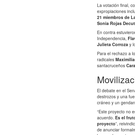
La votación final, 
expropiaciones inclu
21 miembros de La
Sonia Rojas Decut
En contra estuviero
Independencia,
Fla
Julieta Corroza
y l
Para el rechazo a l
radicales
Maximili
santacruceños
Car
Movilizac
El debate en el Sen
destrozos y una fue
cráneo y un gendarm
“Este proyecto no e
acuerdo.
Es el frut
proyecto
”, reivind
de anunciar formalm