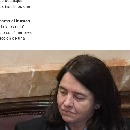
los desalojos
os inquilinos que
 como el intruso
sticia es nulo”,
sito con “menores,
tección de una