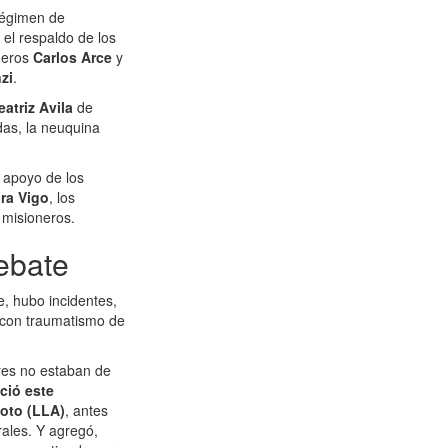
 régimen de
 el respaldo de los
neros
Carlos Arce
y
zi
.
eatriz Avila
de
das, la neuquina
l apoyo de los
ra Vigo
, los
 misioneros.
debate
, hubo incidentes,
a con traumatismo de
ores no estaban de
ció este
oto (LLA)
, antes
rales. Y agregó,