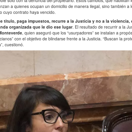
ble solo con la denuncia del propietario. Estos cambios, que habilitan 
anzan a quienes ocupan un domicilio de manera ilegal, sino también a l
 o cuyo contrato haya vencido.
ne título, paga impuestos, recurre a la Justicia y no a la violencia,
anda organizada que le dio ese lugar
. El resultado de recurrir a la Ju
Monteverde
, quien aseguró que los “usurpadores” se instalan a propó
ianos” con el objetivo de blindarse frente a la Justicia. “Buscan la pro
a”, cuestionó.