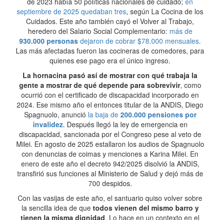
de 2023 había 50 políticas nacionales de cuidado;
en
septiembre de 2025 quedaban tres
, según La Cocina de los
Cuidados. Este año también cayó el Volver al Trabajo,
heredero del Salario Social Complementario:
más de
930.000 personas
dejaron de cobrar $78.000 mensuales
.
Las más afectadas fueron las cocineras de comedores, para
quienes ese pago era el único ingreso.
La hornacina pasó así de mostrar con qué trabaja la
gente a mostrar de qué depende para sobrevivir
, como
ocurrió con el certificado de discapacidad incorporado en
2024. Ese mismo año el entonces titular de la ANDIS, Diego
Spagnuolo, anunció
la baja de
200.000 pensiones por
invalidez
. Después llegó la ley de emergencia en
discapacidad, sancionada por el Congreso pese al veto de
Milei. En agosto de 2025 estallaron los audios de Spagnuolo
con denuncias de coimas y menciones a Karina Milei. En
enero de este año el decreto 942/2025 disolvió la ANDIS,
transfirió sus funciones al Ministerio de Salud y dejó más de
700 despidos.
Con las vasijas de este año, el santuario quiso volver sobre
la sencilla idea de que
todos vienen del mismo barro y
tienen la misma dignidad
. Lo hace en un contexto en el