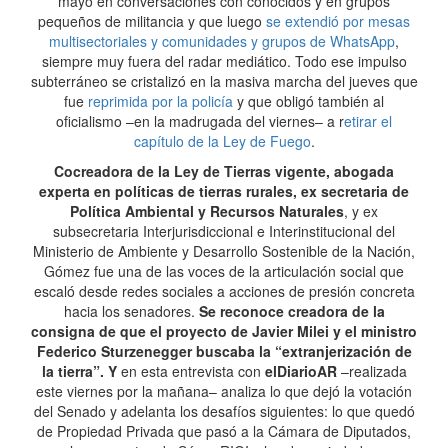
mayo en conversaciones con conocidos y en grupos
pequeños de militancia y que luego
se extendió por mesas
multisectoriales y comunidades y grupos de WhatsApp
,
siempre muy fuera del radar mediático. Todo ese impulso
subterráneo se cristalizó en la masiva marcha del jueves que
fue
reprimida por la policía
y que obligó también al
oficialismo –en la madrugada del viernes– a r
etirar el
capítulo de la Ley de Fuego
.
Cocreadora de la Ley de Tierras vigente, abogada
experta en políticas de tierras rurales, ex secretaria de
Política Ambiental y Recursos Naturales
, y ex
subsecretaria Interjurisdiccional e Interinstitucional del
Ministerio de Ambiente y Desarrollo Sostenible de la Nación,
Gómez fue una de las voces de la articulación social que
escaló desde redes sociales a acciones de presión concreta
hacia los senadores.
Se reconoce creadora de la
consigna de que el proyecto de Javier Milei y el ministro
Federico Sturzenegger buscaba la “extranjerización de
la tierra”. Y
en esta entrevista con
elDiarioAR
–realizada
este viernes por la mañana– analiza lo que dejó la votación
del Senado y adelanta los desafíos siguientes: lo que quedó
de Propiedad Privada que pasó a la Cámara de Diputados,