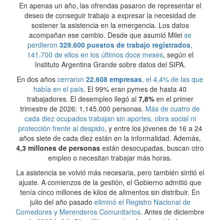
En apenas un año, las ofrendas pasaron de representar el
deseo de conseguir trabajo a expresar la necesidad de
sostener la asistencia en la emergencia. Los datos
acompañan ese cambio. Desde que asumió Milei
se
perdieron
329.600 puestos de trabajo registrados
,
141.700 de ellos en los últimos doce meses
, según el
Instituto Argentina Grande sobre datos del SIPA.
En dos años
cerraron
22.608 empresas
, el 4,4% de las que
había en el país
. El 99% eran pymes de hasta 40
trabajadores. El desempleo llegó al
7,8%
en el primer
trimestre de 2026: 1.145.000 personas.
Más de cuatro de
cada diez ocupados trabajan sin aportes, obra social ni
protección frente al despido
, y entre los jóvenes de 16 a 24
años siete de cada diez están en la informalidad. Además,
4,3 millones de personas
están desocupadas, buscan otro
empleo o necesitan trabajar más horas.
La asistencia se volvió más necesaria, pero también sintió el
ajuste. A comienzos de la gestión, el Gobierno admitió que
tenía cinco millones de kilos de alimentos sin distribuir. En
julio del año pasado
eliminó el Registro Nacional de
Comedores y Merenderos Comunitarios
. Antes de diciembre