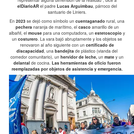
representar alguna dimensión de la realidad”, dice a
elDiarioAR
el padre
Lucas Arguimbau
, párroco del
santuario de Liniers.
En
2023
se dejó como símbolo un
cuentaganado
rural, una
pechera
naranja de marítimo, el
casco
amarillo de un
albañil, el
mouse
para una computadora, un
estetoscopio
y
un
costurero
. La vara bajó abruptamente y los objetos se
renovaron al año siguiente con un
certificado de
discapacidad
, una
bandejita
de plástico (vianda del
comedor comunitario), un
hervidor de leche,
un
mate
y un
delantal
de cocina.
Las herramientas de oficio fueron
reemplazadas por objetos de asistencia y emergencia.