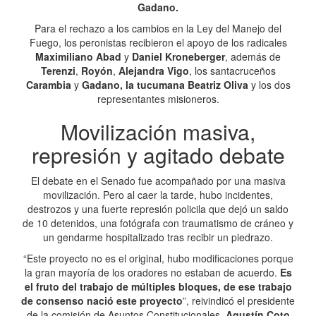
Gadano.
Para el rechazo a los cambios en la Ley del Manejo del
Fuego, los peronistas recibieron el apoyo de los radicales
Maximiliano Abad
y
Daniel Kroneberger
, además de
Terenzi
,
Royón
,
Alejandra Vigo
, los santacruceños
Carambia
y
Gadano, la tucumana Beatriz Oliva
y los dos
representantes misioneros.
Movilización masiva,
represión y agitado debate
El debate en el Senado fue acompañado por una masiva
movilización. Pero al caer la tarde, hubo incidentes,
destrozos y una fuerte represión policila que dejó un saldo
de 10 detenidos, una fotógrafa con traumatismo de cráneo y
un gendarme hospitalizado tras recibir un piedrazo.
“Este proyecto no es el original, hubo modificaciones porque
la gran mayoría de los oradores no estaban de acuerdo.
Es
el fruto del trabajo de múltiples bloques, de ese trabajo
de consenso nació este proyecto
”, reivindicó el presidente
de la comisión de Asuntos Constitucionales,
Agustín Coto