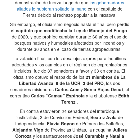
demostración de fuerza luego de que
los gobernadores
aliados le hubieran soltado la mano
con el capítulo de
Tierras debido al rechazo popular a la iniciativa.
Sin embargo, el oficialismo negoció hasta el final pero perdió
el capítulo que modificaba la Ley de Manejo del Fuego
,
de 2020, y que prohíbe cambiar durante 60 años el uso de
bosques nativos y humedales afectados por incendios y
durante 30 años en el caso de tierras agropecuarias.
La votación final, con los desalojos exprés para inquilinos
adeudados y los cambios en el régimen de expropiaciones
incluidos, fue de 37 senadores a favor y 33 en contra. El
oficialismo obtuvo el respaldo de los
21 miembros de La
Libertad Avanza
,
9 de la UCR
,
3 del PRO
, los dos
senadores misioneros
Carlos Arce
y
Sonia Rojas Decut
, el
correntino
Carlos “Camau” Espínola
y la chubutense
Edith
Terenzi
.
En contra estuvieron 24 senadores del interbloque
justicialista, 3 de Convicción Federal,
Beatriz Avila
de
Independencia,
Flavia Royon
de Primero los Salteños,
Alejandra Vigo
de Provincias Unidas, la neuquina
Julieta
Corroza
y los santacruceños
José Carambia y Natalia