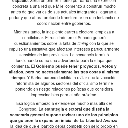
espacio
. Sería un primer intento por darle una expresión
concreta a una red que Milei comenzó a construir mucho
antes de que varios de sus actuales integrantes llegaran al
poder y que ahora pretende transformar en una instancia de
coordinación entre gobiernos.
Mientras tanto, la incipiente carrera electoral empieza a
condicionar. El resultado en el Senado generó
cuestionamientos sobre la falta de
timing
con la que se
impulsó una iniciativa que afectaba intereses particularmente
sensibles de las provincias. La secuencia terminó
funcionando como una advertencia para la etapa que
comienza.
El Gobierno puede tener proyectos, votos y
aliados, pero no necesariamente las tres cosas al mismo
tiempo
. Y Karina parece decidida a evitar que la vocación
reformista de algunos sectores del oficialismo termine
poniendo en riesgo relaciones políticas que considera
imprescindibles para el año próximo.
Esa lógica empezó a extenderse mucho más allá del
Congreso.
La estrategia electoral que diseña la
secretaria general supone revisar uno de los principios
que guiaron la expansión inicial de La Libertad Avanza
:
la idea de que el partido debía competir con sello propio en