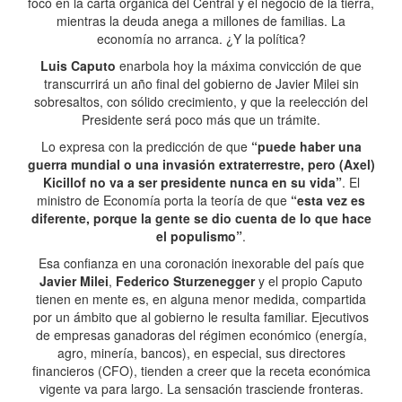
foco en la carta orgánica del Central y el negocio de la tierra,
mientras la deuda anega a millones de familias. ⁠La
economía no arranca. ¿Y la política?
Luis Caputo
enarbola hoy la máxima convicción de que
transcurrirá un año final del gobierno de Javier Milei sin
sobresaltos, con sólido crecimiento, y que la reelección del
Presidente será poco más que un trámite.
Lo expresa con la predicción de que
“puede haber una
guerra mundial o una invasión extraterrestre, pero (Axel)
Kicillof no va a ser presidente nunca en su vida”
. El
ministro de Economía porta la teoría de que
“esta vez es
diferente, porque la gente se dio cuenta de lo que hace
el populismo”
.
Esa confianza en una coronación inexorable del país que
Javier Milei
,
Federico Sturzenegger
y el propio Caputo
tienen en mente es, en alguna menor medida, compartida
por un ámbito que al gobierno le resulta familiar. Ejecutivos
de empresas ganadoras del régimen económico (energía,
agro, minería, bancos), en especial, sus directores
financieros (CFO), tienden a creer que la receta económica
vigente va para largo. La sensación trasciende fronteras.