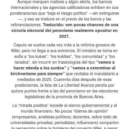
Aunque marquen matices y algún alerta, los bancos
internacionales y las agencias calificadoras exhiben en sus
ponderaciones que “baja el riesgo político” —sin extinguirse
—, y eso se traduce en el precio de los bonos y las
refinanciaciones.
Traducido: ven pocas chances de una
victoria electoral del peronismo realmente opositor en
2027.
Caputo se vuelca cada vez más a la retórica grosera de
Milei, pero no llega a sus extremos. El ministro se toma en
solfa a “los kukas”, “los kukitas”, “los comunistas” y “los
tarados”, sin incurrir en fraseologías del tipo
“vamos a
hacer mierda a los zurdos”
y
“vamos a exterminar al
kirchnerismo para siempre”
que recitaba el mandatario a
mediados de 2025. Cuarenta días después de esas
predicciones, la lista de La Libertad Avanza perdía por
quince puntos frente a las del peronismo en las elecciones
legislativas de la provincia de Buenos Aires.
La “mirada positiva” excede al elenco gubernamental y al
mundo financiero. No pocos “líderes de opinión”
(empresarios, analistas políticos; docentes, sobre todo de
universidades privadas; periodistas;
influencers
) comparten
la percepción sobre la fortaleza del proyecto Milei, a pesar