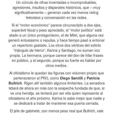
Un cúmulo de cifras inventadas o incomprobables,
agresiones, insultos y disparates históricos, que —muy
significativamente— generan cada vez menos rating
televisivo y conversación en las redes.
Si el “motor económico” parece circunscripto a dos ejes,
superávit fiscal y peso apreciado, el “motor político” está
atado a un único protagonismo, el de Milei, que alguna vez
generó entusiasmo o repulsa, y hace tiempo pasó a entonar
un repertorio gastado. Los otros dos vértices del extinto
“triángulo de hierro”, Karina y Santiago, no suman voz
propia. La hermana, porque carece del don de hilar frases
en público, y el segundo, porque su fuerte es hablar por
otros medios.
Al oficialismo le quedan las figuras con volumen propio que
pertenecieron al PRO, como
Diego Santilli
y
Patricia
Bullrich
. Rigen allí también algunos limitantes. La senadora
lidiará de ahora en más con la sospecha fundada de que, si
ve una hendija, se tentará por ser ella quien represente al
oficialismo el año próximo. Karina lo sabe mejor que nadie y
se dedicará a tratar de mantener esa puerta cerrada.
El jefe de gabinete, con menos peso real que Bullrich, vale