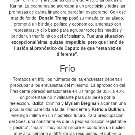
Karina. La economía se acercaba a un precipicio y todas las
promesas de calma financiera parecían evaporarse. Con ese
mar de fondo,
Donald Trump
posó su mirada en su aliado,
prometió un blindaje político y económico, amenazó con
represalias, y ello bastó para agrupar todos los miedos y
brindar un triunfo nítido del oficialismo.
Fue una situación
excepcionalísima, quizás irrepetible, pero que llenó de
ilusión al pronóstico de Caputo de que “esta vez es
diferente”
.
Frío
Tomados en frío, los números de las encuestas deberían
preocupar a los entusiastas del mileísmo. La aprobación del
Presidente pareció estacionarse en un rango de 33% a 40%,
un porcentaje no invalidante para dar pelea por la
reelección. Kicillof, Cristina y
Myriam Bregman
alcanzan una
popularidad parecida a la del Presidente y
Patricia Bullrich
,
enemiga íntima en un hipotético futuro. Para preocupación
del Soez, una constante es que la peor valoración registrable
(“pésimo”, “mala”, “muy mala”) sobre él conforma un núcleo
muy alto, cercano al 50% de las respuestas. El gobierno