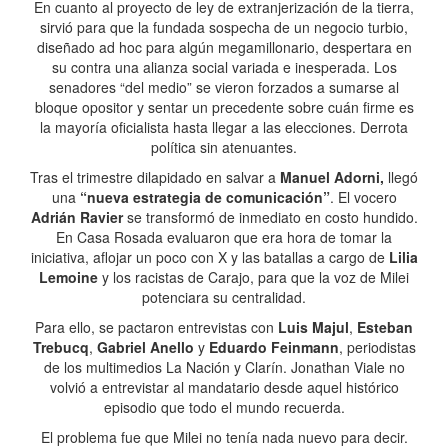
En cuanto al proyecto de ley de extranjerización de la tierra,
sirvió para que la fundada sospecha de un negocio turbio,
diseñado ad hoc para algún megamillonario, despertara en
su contra una alianza social variada e inesperada. Los
senadores “del medio” se vieron forzados a sumarse al
bloque opositor y sentar un precedente sobre cuán firme es
la mayoría oficialista hasta llegar a las elecciones. Derrota
política sin atenuantes.
Tras el trimestre dilapidado en salvar a
Manuel Adorni,
llegó
una
“nueva estrategia de comunicación”
. El vocero
Adrián Ravier
se transformó de inmediato en costo hundido.
En Casa Rosada evaluaron que era hora de tomar la
iniciativa, aflojar un poco con X y las batallas a cargo de
Lilia
Lemoine
y los racistas de Carajo, para que la voz de Milei
potenciara su centralidad.
Para ello, se pactaron entrevistas con
Luis Majul
,
Esteban
Trebucq
,
Gabriel Anello
y
Eduardo Feinmann
, periodistas
de los multimedios La Nación y Clarín. Jonathan Viale no
volvió a entrevistar al mandatario desde aquel histórico
episodio que todo el mundo recuerda.
El problema fue que Milei no tenía nada nuevo para decir.