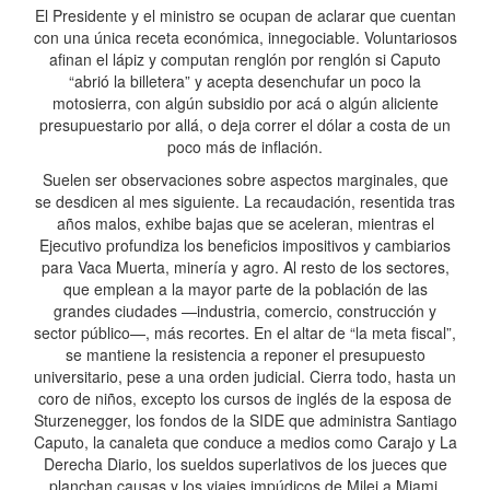
El Presidente y el ministro se ocupan de aclarar que cuentan
con una única receta económica, innegociable. Voluntariosos
afinan el lápiz y computan renglón por renglón si Caputo
“abrió la billetera” y acepta desenchufar un poco la
motosierra, con algún subsidio por acá o algún aliciente
presupuestario por allá, o deja correr el dólar a costa de un
poco más de inflación.
Suelen ser observaciones sobre aspectos marginales, que
se desdicen al mes siguiente. La recaudación, resentida tras
años malos, exhibe bajas que se aceleran, mientras el
Ejecutivo profundiza los beneficios impositivos y cambiarios
para Vaca Muerta, minería y agro. Al resto de los sectores,
que emplean a la mayor parte de la población de las
grandes ciudades —industria, comercio, construcción y
sector público—, más recortes. En el altar de “la meta fiscal”,
se mantiene la resistencia a reponer el presupuesto
universitario, pese a una orden judicial. Cierra todo, hasta un
coro de niños, excepto los cursos de inglés de la esposa de
Sturzenegger, los fondos de la SIDE que administra Santiago
Caputo, la canaleta que conduce a medios como Carajo y La
Derecha Diario, los sueldos superlativos de los jueces que
planchan causas y los viajes impúdicos de Milei a Miami,