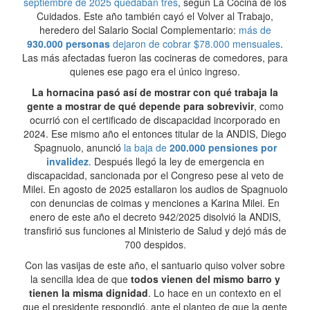
septiembre de 2025 quedaban tres
, según La Cocina de los
Cuidados. Este año también cayó el Volver al Trabajo,
heredero del Salario Social Complementario:
más de
930.000 personas
dejaron de cobrar $78.000 mensuales
.
Las más afectadas fueron las cocineras de comedores, para
quienes ese pago era el único ingreso.
La hornacina pasó así de mostrar con qué trabaja la
gente a mostrar de qué depende para sobrevivir
, como
ocurrió con el certificado de discapacidad incorporado en
2024. Ese mismo año el entonces titular de la ANDIS, Diego
Spagnuolo, anunció
la baja de
200.000 pensiones por
invalidez
. Después llegó la ley de emergencia en
discapacidad, sancionada por el Congreso pese al veto de
Milei. En agosto de 2025 estallaron los audios de Spagnuolo
con denuncias de coimas y menciones a Karina Milei. En
enero de este año el decreto 942/2025 disolvió la ANDIS,
transfirió sus funciones al Ministerio de Salud y dejó más de
700 despidos.
Con las vasijas de este año, el santuario quiso volver sobre
la sencilla idea de que
todos vienen del mismo barro y
tienen la misma dignidad
. Lo hace en un contexto en el
que el presidente respondió, ante el planteo de que la gente