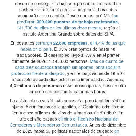
deseo de conseguir trabajo a expresar la necesidad de
sostener la asistencia en la emergencia. Los datos
acompañan ese cambio. Desde que asumió Milei
se
perdieron
329.600 puestos de trabajo registrados
,
141.700 de ellos en los últimos doce meses
, según el
Instituto Argentina Grande sobre datos del SIPA.
En dos años
cerraron
22.608 empresas
, el 4,4% de las que
había en el país
. El 99% eran pymes de hasta 40
trabajadores. El desempleo llegó al
7,8%
en el primer
trimestre de 2026: 1.145.000 personas.
Más de cuatro de
cada diez ocupados trabajan sin aportes, obra social ni
protección frente al despido
, y entre los jóvenes de 16 a 24
años siete de cada diez están en la informalidad. Además,
4,3 millones de personas
están desocupadas, buscan otro
empleo o necesitan trabajar más horas.
La asistencia se volvió más necesaria, pero también sintió el
ajuste. A comienzos de la gestión, el Gobierno admitió que
tenía cinco millones de kilos de alimentos sin distribuir. En
julio del año pasado
eliminó el Registro Nacional de
Comedores y Merenderos Comunitarios
. Antes de diciembre
de 2023 había 50 políticas nacionales de cuidado;
en