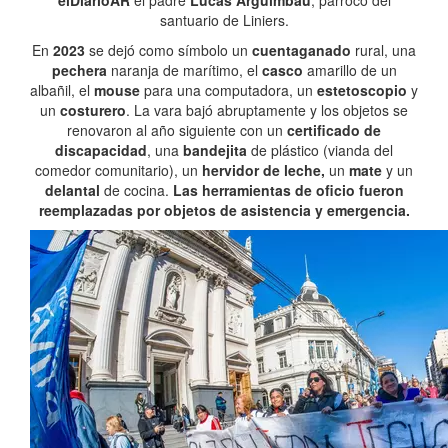
elDiarioAR
el padre
Lucas Arguimbau
, párroco del
santuario de Liniers.
En
2023
se dejó como símbolo un
cuentaganado
rural, una
pechera
naranja de marítimo, el
casco
amarillo de un
albañil, el
mouse
para una computadora, un
estetoscopio
y
un
costurero
. La vara bajó abruptamente y los objetos se
renovaron al año siguiente con un
certificado de
discapacidad
, una
bandejita
de plástico (vianda del
comedor comunitario), un
hervidor de leche,
un
mate
y un
delantal
de cocina.
Las herramientas de oficio fueron
reemplazadas por objetos de asistencia y emergencia.