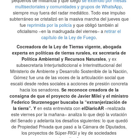
pequeños de militancia y que luego
se extendió por mesas
multisectoriales y comunidades y grupos de WhatsApp
,
siempre muy fuera del radar mediático. Todo ese impulso
subterráneo se cristalizó en la masiva marcha del jueves que
fue
reprimida por la policía
y que obligó también al
oficialismo –en la madrugada del viernes– a r
etirar el
capítulo de la Ley de Fuego
.
Cocreadora de la Ley de Tierras vigente, abogada
experta en políticas de tierras rurales, ex secretaria de
Política Ambiental y Recursos Naturales
, y ex
subsecretaria Interjurisdiccional e Interinstitucional del
Ministerio de Ambiente y Desarrollo Sostenible de la Nación,
Gómez fue una de las voces de la articulación social que
escaló desde redes sociales a acciones de presión concreta
hacia los senadores.
Se reconoce creadora de la
consigna de que el proyecto de Javier Milei y el ministro
Federico Sturzenegger buscaba la “extranjerización de
la tierra”. Y
en esta entrevista con
elDiarioAR
–realizada
este viernes por la mañana– analiza lo que dejó la votación
del Senado y adelanta los desafíos siguientes: lo que quedó
de Propiedad Privada que pasó a la Cámara de Diputados,
los proyectos de Súper-RIGI y ley de sociedades