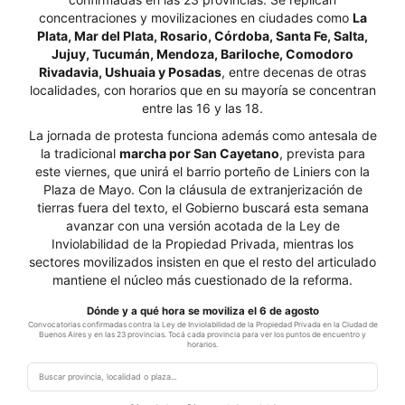
concentraciones y movilizaciones en ciudades como
La
Plata, Mar del Plata, Rosario, Córdoba, Santa Fe, Salta,
Jujuy, Tucumán, Mendoza, Bariloche, Comodoro
Rivadavia, Ushuaia y Posadas
, entre decenas de otras
localidades, con horarios que en su mayoría se concentran
entre las 16 y las 18.
La jornada de protesta funciona además como antesala de
la tradicional
marcha por San Cayetano
, prevista para
este viernes, que unirá el barrio porteño de Liniers con la
Plaza de Mayo. Con la cláusula de extranjerización de
tierras fuera del texto, el Gobierno buscará esta semana
avanzar con una versión acotada de la Ley de
Inviolabilidad de la Propiedad Privada, mientras los
sectores movilizados insisten en que el resto del articulado
mantiene el núcleo más cuestionado de la reforma.
Dónde y a qué hora se moviliza el 6 de agosto
Convocatorias confirmadas contra la Ley de Inviolabilidad de la Propiedad Privada en la Ciudad de
Buenos Aires y en las 23 provincias. Tocá cada provincia para ver los puntos de encuentro y
horarios.