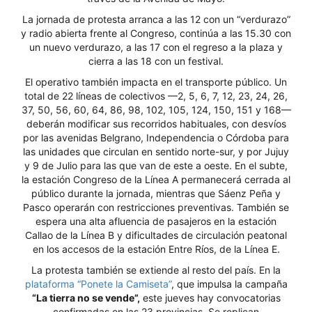
La jornada de protesta arranca a las 12 con un “verdurazo”
y radio abierta frente al Congreso, continúa a las 15.30 con
un nuevo verdurazo, a las 17 con el regreso a la plaza y
cierra a las 18 con un festival.
El operativo también impacta en el transporte público. Un
total de 22 líneas de colectivos —2, 5, 6, 7, 12, 23, 24, 26,
37, 50, 56, 60, 64, 86, 98, 102, 105, 124, 150, 151 y 168—
deberán modificar sus recorridos habituales, con desvíos
por las avenidas Belgrano, Independencia o Córdoba para
las unidades que circulan en sentido norte-sur, y por Jujuy
y 9 de Julio para las que van de este a oeste. En el subte,
la estación Congreso de la Línea A permanecerá cerrada al
público durante la jornada, mientras que Sáenz Peña y
Pasco operarán con restricciones preventivas. También se
espera una alta afluencia de pasajeros en la estación
Callao de la Línea B y dificultades de circulación peatonal
en los accesos de la estación Entre Ríos, de la Línea E.
La protesta también se extiende al resto del país. En la
plataforma “Ponete la Camiseta”
, que impulsa la campaña
“La tierra no se vende”,
este jueves hay convocatorias
confirmadas en las 23 provincias. Se replican