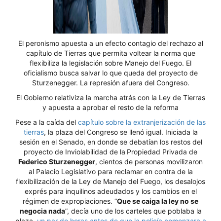
El peronismo apuesta a un efecto contagio del rechazo al
capítulo de Tierras que permita voltear la norma que
flexibiliza la legislación sobre Manejo del Fuego. El
oficialismo busca salvar lo que queda del proyecto de
Sturzenegger. La represión afuera del Congreso.
El Gobierno relativiza la marcha atrás con la Ley de Tierras
y apuesta a aprobar el resto de la reforma
Pese a la caída del
capítulo sobre la extranjerización de las
tierras
, la plaza del Congreso se llenó igual. Iniciada la
sesión en el Senado, en donde se debatían los restos del
proyecto de Inviolabilidad de la
Propiedad Privada de
Federico Sturzenegger
, cientos de personas movilizaron
al Palacio Legislativo para reclamar en contra de la
flexibilización de la Ley de Manejo del Fuego, los desalojos
exprés para inquilinos adeudados y los cambios en el
régimen de expropiaciones. “
Que se caiga la ley no se
negocia nada
”, decía uno de los carteles que poblaba la
plaza,
un par de horas antes de que la policía comenzara a