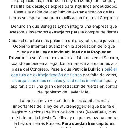
expropiaciones, flexibiliza la Ley de Manejo del fuego y
habilita los desalojos exprés para inquilinos endeudados.
Pese a la caída del capítulo de extranjerización de las
tierras se espera una gran movilización frente al Congreso.
Denuncian que Benegas Lynch integra una empresa que
asesora a inversores extranjeros para la compra de tierras
Caído el capítulo más polémico del proyecto, este jueves el
Gobierno intentará avanzar en la aprobación de lo que
queda de la
Ley de Inviolabilidad de la Propiedad
Privada
. La sesión comenzará a las 14 horas en el Senado,
cuando empiecen a llegar los primeros manifestantes a la
plaza del Congreso. Pese a que
Patricia Bullrich
bajó el
capítulo de extranjerización de tierras
por falta de votos,
las organizaciones sociales y sindicales movilizan
igual y
aspiran a dar una gran demostración de fuerza en contra
del gobierno de Javier Milei.
La oposición ya volteó dos de los capítulos más
importantes de la ley de Sturzenegger: el que barría el
Registro Nacional de Barrios Populares (ReNaBaP), muy
resistido por la Iglesia Católica, y el que avanzaba contra
la Ley de Tierras Rurales.
Pero quedan tres capítulos