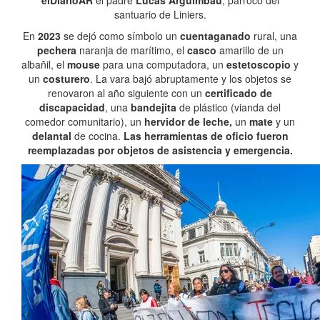
elDiarioAR
el padre
Lucas Arguimbau
, párroco del
santuario de Liniers.
En
2023
se dejó como símbolo un
cuentaganado
rural, una
pechera
naranja de marítimo, el
casco
amarillo de un
albañil, el
mouse
para una computadora, un
estetoscopio
y
un
costurero
. La vara bajó abruptamente y los objetos se
renovaron al año siguiente con un
certificado de
discapacidad
, una
bandejita
de plástico (vianda del
comedor comunitario), un
hervidor de leche,
un
mate
y un
delantal
de cocina.
Las herramientas de oficio fueron
reemplazadas por objetos de asistencia y emergencia.