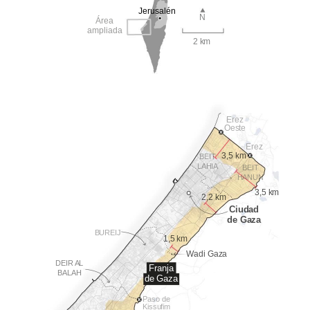
Jerusalén
N
Área
ampliada
2 km
Erez
Oeste
Erez
3,5 km
BEIT
LAHIA
BEIT
HANUN
3,5 km
2,2 km
Ciudad
de Gaza
BUREIJ
1,5 km
Wadi Gaza
DEIR AL
Franja
BALAH
de Gaza
Paso de
Kissufim