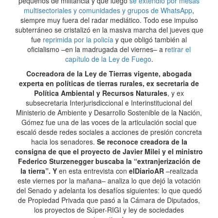
pequeños de militancia y que luego
se extendió por mesas
multisectoriales y comunidades y grupos de WhatsApp
,
siempre muy fuera del radar mediático. Todo ese impulso
subterráneo se cristalizó en la masiva marcha del jueves que
fue
reprimida por la policía
y que obligó también al
oficialismo –en la madrugada del viernes– a r
etirar el
capítulo de la Ley de Fuego
.
Cocreadora de la Ley de Tierras vigente, abogada
experta en políticas de tierras rurales, ex secretaria de
Política Ambiental y Recursos Naturales
, y ex
subsecretaria Interjurisdiccional e Interinstitucional del
Ministerio de Ambiente y Desarrollo Sostenible de la Nación,
Gómez fue una de las voces de la articulación social que
escaló desde redes sociales a acciones de presión concreta
hacia los senadores.
Se reconoce creadora de la
consigna de que el proyecto de Javier Milei y el ministro
Federico Sturzenegger buscaba la “extranjerización de
la tierra”. Y
en esta entrevista con
elDiarioAR
–realizada
este viernes por la mañana– analiza lo que dejó la votación
del Senado y adelanta los desafíos siguientes: lo que quedó
de Propiedad Privada que pasó a la Cámara de Diputados,
los proyectos de Súper-RIGI y ley de sociedades