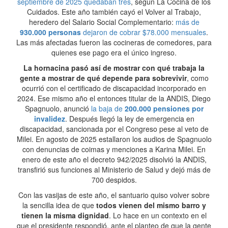
septiembre de 2025 quedaban tres
, según La Cocina de los
Cuidados. Este año también cayó el Volver al Trabajo,
heredero del Salario Social Complementario:
más de
930.000 personas
dejaron de cobrar $78.000 mensuales
.
Las más afectadas fueron las cocineras de comedores, para
quienes ese pago era el único ingreso.
La hornacina pasó así de mostrar con qué trabaja la
gente a mostrar de qué depende para sobrevivir
, como
ocurrió con el certificado de discapacidad incorporado en
2024. Ese mismo año el entonces titular de la ANDIS, Diego
Spagnuolo, anunció
la baja de
200.000 pensiones por
invalidez
. Después llegó la ley de emergencia en
discapacidad, sancionada por el Congreso pese al veto de
Milei. En agosto de 2025 estallaron los audios de Spagnuolo
con denuncias de coimas y menciones a Karina Milei. En
enero de este año el decreto 942/2025 disolvió la ANDIS,
transfirió sus funciones al Ministerio de Salud y dejó más de
700 despidos.
Con las vasijas de este año, el santuario quiso volver sobre
la sencilla idea de que
todos vienen del mismo barro y
tienen la misma dignidad
. Lo hace en un contexto en el
que el presidente respondió, ante el planteo de que la gente