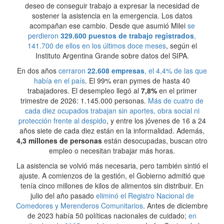
deseo de conseguir trabajo a expresar la necesidad de
sostener la asistencia en la emergencia. Los datos
acompañan ese cambio. Desde que asumió Milei
se
perdieron
329.600 puestos de trabajo registrados
,
141.700 de ellos en los últimos doce meses
, según el
Instituto Argentina Grande sobre datos del SIPA.
En dos años
cerraron
22.608 empresas
, el 4,4% de las que
había en el país
. El 99% eran pymes de hasta 40
trabajadores. El desempleo llegó al
7,8%
en el primer
trimestre de 2026: 1.145.000 personas.
Más de cuatro de
cada diez ocupados trabajan sin aportes, obra social ni
protección frente al despido
, y entre los jóvenes de 16 a 24
años siete de cada diez están en la informalidad. Además,
4,3 millones de personas
están desocupadas, buscan otro
empleo o necesitan trabajar más horas.
La asistencia se volvió más necesaria, pero también sintió el
ajuste. A comienzos de la gestión, el Gobierno admitió que
tenía cinco millones de kilos de alimentos sin distribuir. En
julio del año pasado
eliminó el Registro Nacional de
Comedores y Merenderos Comunitarios
. Antes de diciembre
de 2023 había 50 políticas nacionales de cuidado;
en