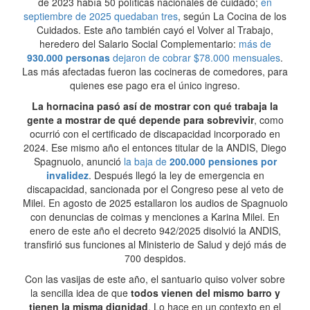
de 2023 había 50 políticas nacionales de cuidado;
en
septiembre de 2025 quedaban tres
, según La Cocina de los
Cuidados. Este año también cayó el Volver al Trabajo,
heredero del Salario Social Complementario:
más de
930.000 personas
dejaron de cobrar $78.000 mensuales
.
Las más afectadas fueron las cocineras de comedores, para
quienes ese pago era el único ingreso.
La hornacina pasó así de mostrar con qué trabaja la
gente a mostrar de qué depende para sobrevivir
, como
ocurrió con el certificado de discapacidad incorporado en
2024. Ese mismo año el entonces titular de la ANDIS, Diego
Spagnuolo, anunció
la baja de
200.000 pensiones por
invalidez
. Después llegó la ley de emergencia en
discapacidad, sancionada por el Congreso pese al veto de
Milei. En agosto de 2025 estallaron los audios de Spagnuolo
con denuncias de coimas y menciones a Karina Milei. En
enero de este año el decreto 942/2025 disolvió la ANDIS,
transfirió sus funciones al Ministerio de Salud y dejó más de
700 despidos.
Con las vasijas de este año, el santuario quiso volver sobre
la sencilla idea de que
todos vienen del mismo barro y
tienen la misma dignidad
. Lo hace en un contexto en el