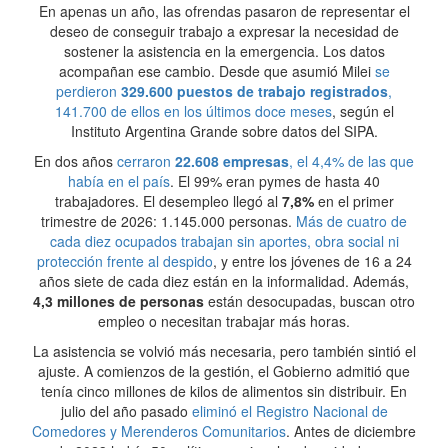
En apenas un año, las ofrendas pasaron de representar el
deseo de conseguir trabajo a expresar la necesidad de
sostener la asistencia en la emergencia. Los datos
acompañan ese cambio. Desde que asumió Milei
se
perdieron
329.600 puestos de trabajo registrados
,
141.700 de ellos en los últimos doce meses
, según el
Instituto Argentina Grande sobre datos del SIPA.
En dos años
cerraron
22.608 empresas
, el 4,4% de las que
había en el país
. El 99% eran pymes de hasta 40
trabajadores. El desempleo llegó al
7,8%
en el primer
trimestre de 2026: 1.145.000 personas.
Más de cuatro de
cada diez ocupados trabajan sin aportes, obra social ni
protección frente al despido
, y entre los jóvenes de 16 a 24
años siete de cada diez están en la informalidad. Además,
4,3 millones de personas
están desocupadas, buscan otro
empleo o necesitan trabajar más horas.
La asistencia se volvió más necesaria, pero también sintió el
ajuste. A comienzos de la gestión, el Gobierno admitió que
tenía cinco millones de kilos de alimentos sin distribuir. En
julio del año pasado
eliminó el Registro Nacional de
Comedores y Merenderos Comunitarios
. Antes de diciembre