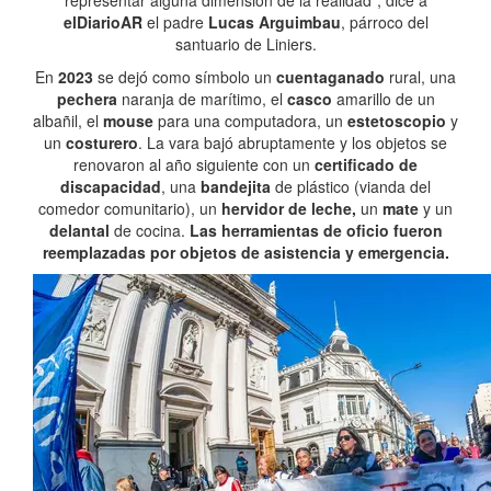
representar alguna dimensión de la realidad”, dice a
elDiarioAR
el padre
Lucas Arguimbau
, párroco del
santuario de Liniers.
En
2023
se dejó como símbolo un
cuentaganado
rural, una
pechera
naranja de marítimo, el
casco
amarillo de un
albañil, el
mouse
para una computadora, un
estetoscopio
y
un
costurero
. La vara bajó abruptamente y los objetos se
renovaron al año siguiente con un
certificado de
discapacidad
, una
bandejita
de plástico (vianda del
comedor comunitario), un
hervidor de leche,
un
mate
y un
delantal
de cocina.
Las herramientas de oficio fueron
reemplazadas por objetos de asistencia y emergencia.