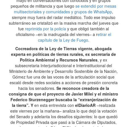
mayo en conversaciones con conocidos y en grupos
pequeños de militancia y que luego
se extendió por mesas
multisectoriales y comunidades y grupos de WhatsApp
,
siempre muy fuera del radar mediático. Todo ese impulso
subterráneo se cristalizó en la masiva marcha del jueves que
fue
reprimida por la policía
y que obligó también al
oficialismo –en la madrugada del viernes– a r
etirar el
capítulo de la Ley de Fuego
.
Cocreadora de la Ley de Tierras vigente, abogada
experta en políticas de tierras rurales, ex secretaria de
Política Ambiental y Recursos Naturales
, y ex
subsecretaria Interjurisdiccional e Interinstitucional del
Ministerio de Ambiente y Desarrollo Sostenible de la Nación,
Gómez fue una de las voces de la articulación social que
escaló desde redes sociales a acciones de presión concreta
hacia los senadores.
Se reconoce creadora de la
consigna de que el proyecto de Javier Milei y el ministro
Federico Sturzenegger buscaba la “extranjerización de
la tierra”. Y
en esta entrevista con
elDiarioAR
–realizada
este viernes por la mañana– analiza lo que dejó la votación
del Senado y adelanta los desafíos siguientes: lo que quedó
de Propiedad Privada que pasó a la Cámara de Diputados,