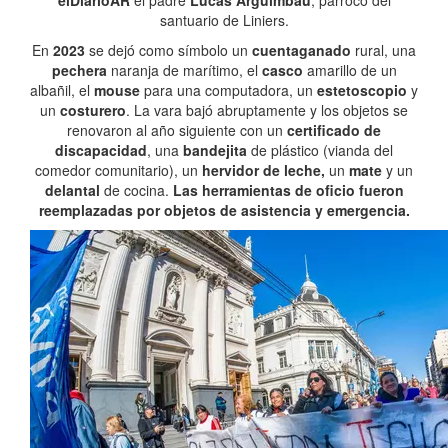
elDiarioAR
el padre
Lucas Arguimbau
, párroco del
santuario de Liniers.
En
2023
se dejó como símbolo un
cuentaganado
rural, una
pechera
naranja de marítimo, el
casco
amarillo de un
albañil, el
mouse
para una computadora, un
estetoscopio
y
un
costurero
. La vara bajó abruptamente y los objetos se
renovaron al año siguiente con un
certificado de
discapacidad
, una
bandejita
de plástico (vianda del
comedor comunitario), un
hervidor de leche,
un
mate
y un
delantal
de cocina.
Las herramientas de oficio fueron
reemplazadas por objetos de asistencia y emergencia.