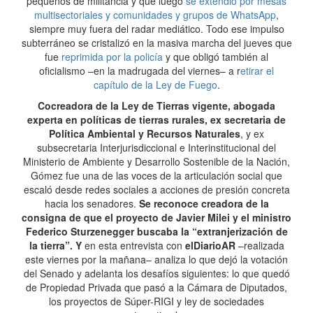
pequeños de militancia y que luego
se extendió por mesas
multisectoriales y comunidades y grupos de WhatsApp
,
siempre muy fuera del radar mediático. Todo ese impulso
subterráneo se cristalizó en la masiva marcha del jueves que
fue
reprimida por la policía
y que obligó también al
oficialismo –en la madrugada del viernes– a r
etirar el
capítulo de la Ley de Fuego
.
Cocreadora de la Ley de Tierras vigente, abogada
experta en políticas de tierras rurales, ex secretaria de
Política Ambiental y Recursos Naturales
, y ex
subsecretaria Interjurisdiccional e Interinstitucional del
Ministerio de Ambiente y Desarrollo Sostenible de la Nación,
Gómez fue una de las voces de la articulación social que
escaló desde redes sociales a acciones de presión concreta
hacia los senadores.
Se reconoce creadora de la
consigna de que el proyecto de Javier Milei y el ministro
Federico Sturzenegger buscaba la “extranjerización de
la tierra”. Y
en esta entrevista con
elDiarioAR
–realizada
este viernes por la mañana– analiza lo que dejó la votación
del Senado y adelanta los desafíos siguientes: lo que quedó
de Propiedad Privada que pasó a la Cámara de Diputados,
los proyectos de Súper-RIGI y ley de sociedades