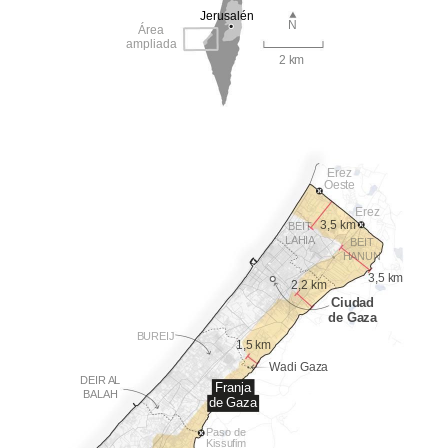
Jerusalén
N
Área
ampliada
2 km
Erez
Oeste
Erez
3,5 km
BEIT
LAHIA
BEIT
HANUN
3,5 km
2,2 km
Ciudad
de Gaza
BUREIJ
1,5 km
Wadi Gaza
DEIR AL
Franja
BALAH
de Gaza
Paso de
Kissufim