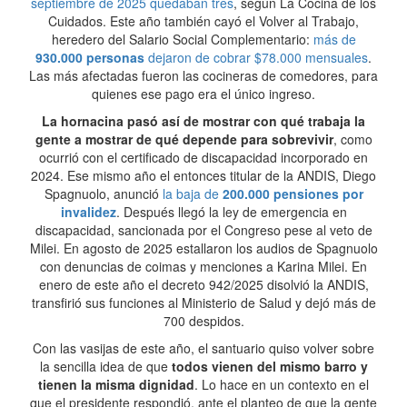
septiembre de 2025 quedaban tres
, según La Cocina de los
Cuidados. Este año también cayó el Volver al Trabajo,
heredero del Salario Social Complementario:
más de
930.000 personas
dejaron de cobrar $78.000 mensuales
.
Las más afectadas fueron las cocineras de comedores, para
quienes ese pago era el único ingreso.
La hornacina pasó así de mostrar con qué trabaja la
gente a mostrar de qué depende para sobrevivir
, como
ocurrió con el certificado de discapacidad incorporado en
2024. Ese mismo año el entonces titular de la ANDIS, Diego
Spagnuolo, anunció
la baja de
200.000 pensiones por
invalidez
. Después llegó la ley de emergencia en
discapacidad, sancionada por el Congreso pese al veto de
Milei. En agosto de 2025 estallaron los audios de Spagnuolo
con denuncias de coimas y menciones a Karina Milei. En
enero de este año el decreto 942/2025 disolvió la ANDIS,
transfirió sus funciones al Ministerio de Salud y dejó más de
700 despidos.
Con las vasijas de este año, el santuario quiso volver sobre
la sencilla idea de que
todos vienen del mismo barro y
tienen la misma dignidad
. Lo hace en un contexto en el
que el presidente respondió, ante el planteo de que la gente