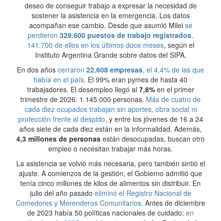
deseo de conseguir trabajo a expresar la necesidad de
sostener la asistencia en la emergencia. Los datos
acompañan ese cambio. Desde que asumió Milei
se
perdieron
329.600 puestos de trabajo registrados
,
141.700 de ellos en los últimos doce meses
, según el
Instituto Argentina Grande sobre datos del SIPA.
En dos años
cerraron
22.608 empresas
, el 4,4% de las que
había en el país
. El 99% eran pymes de hasta 40
trabajadores. El desempleo llegó al
7,8%
en el primer
trimestre de 2026: 1.145.000 personas.
Más de cuatro de
cada diez ocupados trabajan sin aportes, obra social ni
protección frente al despido
, y entre los jóvenes de 16 a 24
años siete de cada diez están en la informalidad. Además,
4,3 millones de personas
están desocupadas, buscan otro
empleo o necesitan trabajar más horas.
La asistencia se volvió más necesaria, pero también sintió el
ajuste. A comienzos de la gestión, el Gobierno admitió que
tenía cinco millones de kilos de alimentos sin distribuir. En
julio del año pasado
eliminó el Registro Nacional de
Comedores y Merenderos Comunitarios
. Antes de diciembre
de 2023 había 50 políticas nacionales de cuidado;
en