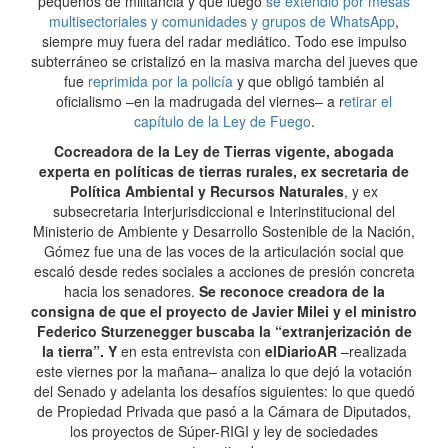
pequeños de militancia y que luego
se extendió por mesas
multisectoriales y comunidades y grupos de WhatsApp
,
siempre muy fuera del radar mediático. Todo ese impulso
subterráneo se cristalizó en la masiva marcha del jueves que
fue
reprimida por la policía
y que obligó también al
oficialismo –en la madrugada del viernes– a r
etirar el
capítulo de la Ley de Fuego
.
Cocreadora de la Ley de Tierras vigente, abogada
experta en políticas de tierras rurales, ex secretaria de
Política Ambiental y Recursos Naturales
, y ex
subsecretaria Interjurisdiccional e Interinstitucional del
Ministerio de Ambiente y Desarrollo Sostenible de la Nación,
Gómez fue una de las voces de la articulación social que
escaló desde redes sociales a acciones de presión concreta
hacia los senadores.
Se reconoce creadora de la
consigna de que el proyecto de Javier Milei y el ministro
Federico Sturzenegger buscaba la “extranjerización de
la tierra”. Y
en esta entrevista con
elDiarioAR
–realizada
este viernes por la mañana– analiza lo que dejó la votación
del Senado y adelanta los desafíos siguientes: lo que quedó
de Propiedad Privada que pasó a la Cámara de Diputados,
los proyectos de Súper-RIGI y ley de sociedades