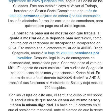
septiembre de 2025 quedaban tres
, según La Cocina de los
Cuidados. Este año también cayó el Volver al Trabajo,
heredero del Salario Social Complementario:
más de
930.000 personas
dejaron de cobrar $78.000 mensuales
.
Las más afectadas fueron las cocineras de comedores, para
quienes ese pago era el único ingreso.
La hornacina pasó así de mostrar con qué trabaja la
gente a mostrar de qué depende para sobrevivir
, como
ocurrió con el certificado de discapacidad incorporado en
2024. Ese mismo año el entonces titular de la ANDIS, Diego
Spagnuolo, anunció
la baja de
200.000 pensiones por
invalidez
. Después llegó la ley de emergencia en
discapacidad, sancionada por el Congreso pese al veto de
Milei. En agosto de 2025 estallaron los audios de Spagnuolo
con denuncias de coimas y menciones a Karina Milei. En
enero de este año el decreto 942/2025 disolvió la ANDIS,
transfirió sus funciones al Ministerio de Salud y dejó más de
700 despidos.
Con las vasijas de este año, el santuario quiso volver sobre
la sencilla idea de que
todos vienen del mismo barro y
tienen la misma dignidad
. Lo hace en un contexto en el
que el presidente respondió, ante el planteo de que la gente