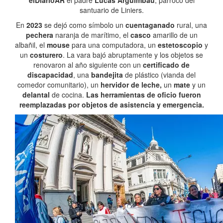
elDiarioAR
el padre
Lucas Arguimbau
, párroco del
santuario de Liniers.
En
2023
se dejó como símbolo un
cuentaganado
rural, una
pechera
naranja de marítimo, el
casco
amarillo de un
albañil, el
mouse
para una computadora, un
estetoscopio
y
un
costurero
. La vara bajó abruptamente y los objetos se
renovaron al año siguiente con un
certificado de
discapacidad
, una
bandejita
de plástico (vianda del
comedor comunitario), un
hervidor de leche,
un
mate
y un
delantal
de cocina.
Las herramientas de oficio fueron
reemplazadas por objetos de asistencia y emergencia.