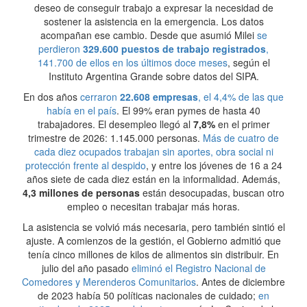
deseo de conseguir trabajo a expresar la necesidad de
sostener la asistencia en la emergencia. Los datos
acompañan ese cambio. Desde que asumió Milei
se
perdieron
329.600 puestos de trabajo registrados
,
141.700 de ellos en los últimos doce meses
, según el
Instituto Argentina Grande sobre datos del SIPA.
En dos años
cerraron
22.608 empresas
, el 4,4% de las que
había en el país
. El 99% eran pymes de hasta 40
trabajadores. El desempleo llegó al
7,8%
en el primer
trimestre de 2026: 1.145.000 personas.
Más de cuatro de
cada diez ocupados trabajan sin aportes, obra social ni
protección frente al despido
, y entre los jóvenes de 16 a 24
años siete de cada diez están en la informalidad. Además,
4,3 millones de personas
están desocupadas, buscan otro
empleo o necesitan trabajar más horas.
La asistencia se volvió más necesaria, pero también sintió el
ajuste. A comienzos de la gestión, el Gobierno admitió que
tenía cinco millones de kilos de alimentos sin distribuir. En
julio del año pasado
eliminó el Registro Nacional de
Comedores y Merenderos Comunitarios
. Antes de diciembre
de 2023 había 50 políticas nacionales de cuidado;
en