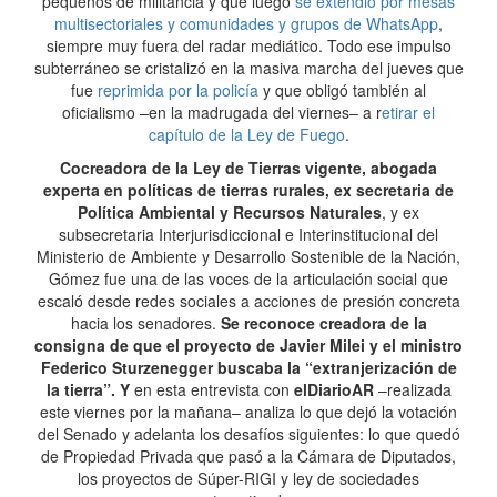
pequeños de militancia y que luego
se extendió por mesas
multisectoriales y comunidades y grupos de WhatsApp
,
siempre muy fuera del radar mediático. Todo ese impulso
subterráneo se cristalizó en la masiva marcha del jueves que
fue
reprimida por la policía
y que obligó también al
oficialismo –en la madrugada del viernes– a r
etirar el
capítulo de la Ley de Fuego
.
Cocreadora de la Ley de Tierras vigente, abogada
experta en políticas de tierras rurales, ex secretaria de
Política Ambiental y Recursos Naturales
, y ex
subsecretaria Interjurisdiccional e Interinstitucional del
Ministerio de Ambiente y Desarrollo Sostenible de la Nación,
Gómez fue una de las voces de la articulación social que
escaló desde redes sociales a acciones de presión concreta
hacia los senadores.
Se reconoce creadora de la
consigna de que el proyecto de Javier Milei y el ministro
Federico Sturzenegger buscaba la “extranjerización de
la tierra”. Y
en esta entrevista con
elDiarioAR
–realizada
este viernes por la mañana– analiza lo que dejó la votación
del Senado y adelanta los desafíos siguientes: lo que quedó
de Propiedad Privada que pasó a la Cámara de Diputados,
los proyectos de Súper-RIGI y ley de sociedades