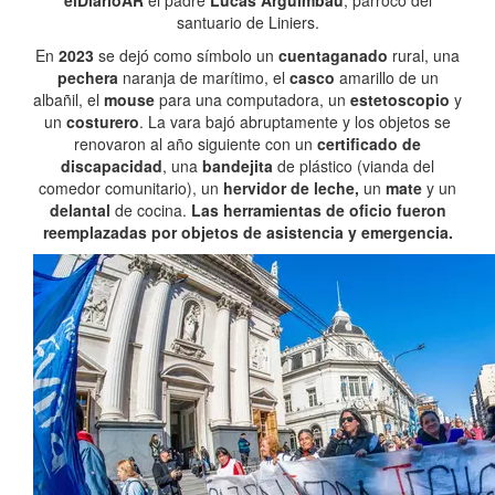
elDiarioAR
el padre
Lucas Arguimbau
, párroco del
santuario de Liniers.
En
2023
se dejó como símbolo un
cuentaganado
rural, una
pechera
naranja de marítimo, el
casco
amarillo de un
albañil, el
mouse
para una computadora, un
estetoscopio
y
un
costurero
. La vara bajó abruptamente y los objetos se
renovaron al año siguiente con un
certificado de
discapacidad
, una
bandejita
de plástico (vianda del
comedor comunitario), un
hervidor de leche,
un
mate
y un
delantal
de cocina.
Las herramientas de oficio fueron
reemplazadas por objetos de asistencia y emergencia.