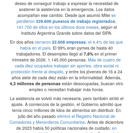
deseo de conseguir trabajo a expresar la necesidad de
sostener la asistencia en la emergencia. Los datos
acompañan ese cambio. Desde que asumió Milei
se
perdieron
329.600 puestos de trabajo registrados
,
141.700 de ellos en los últimos doce meses
, según el
Instituto Argentina Grande sobre datos del SIPA.
En dos años
cerraron
22.608 empresas
, el 4,4% de las que
había en el país
. El 99% eran pymes de hasta 40
trabajadores. El desempleo llegó al
7,8%
en el primer
trimestre de 2026: 1.145.000 personas.
Más de cuatro de
cada diez ocupados trabajan sin aportes, obra social ni
protección frente al despido
, y entre los jóvenes de 16 a 24
años siete de cada diez están en la informalidad. Además,
4,3 millones de personas
están desocupadas, buscan otro
empleo o necesitan trabajar más horas.
La asistencia se volvió más necesaria, pero también sintió el
ajuste. A comienzos de la gestión, el Gobierno admitió que
tenía cinco millones de kilos de alimentos sin distribuir. En
julio del año pasado
eliminó el Registro Nacional de
Comedores y Merenderos Comunitarios
. Antes de diciembre
de 2023 había 50 políticas nacionales de cuidado;
en