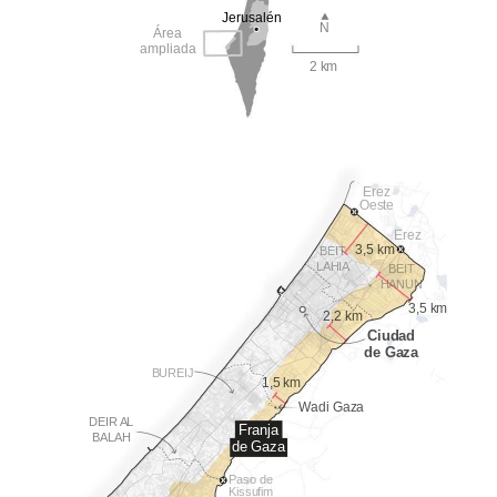
Jerusalén
N
Área
ampliada
2 km
Erez
Oeste
Erez
3,5 km
BEIT
LAHIA
BEIT
HANUN
3,5 km
2,2 km
Ciudad
de Gaza
BUREIJ
1,5 km
Wadi Gaza
DEIR AL
Franja
BALAH
de Gaza
Paso de
Kissufim