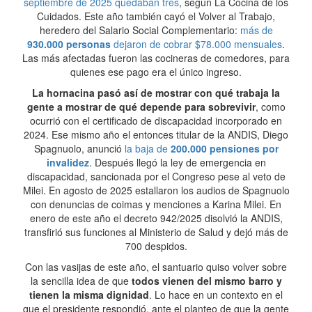
septiembre de 2025 quedaban tres
, según La Cocina de los
Cuidados. Este año también cayó el Volver al Trabajo,
heredero del Salario Social Complementario:
más de
930.000 personas
dejaron de cobrar $78.000 mensuales
.
Las más afectadas fueron las cocineras de comedores, para
quienes ese pago era el único ingreso.
La hornacina pasó así de mostrar con qué trabaja la
gente a mostrar de qué depende para sobrevivir
, como
ocurrió con el certificado de discapacidad incorporado en
2024. Ese mismo año el entonces titular de la ANDIS, Diego
Spagnuolo, anunció
la baja de
200.000 pensiones por
invalidez
. Después llegó la ley de emergencia en
discapacidad, sancionada por el Congreso pese al veto de
Milei. En agosto de 2025 estallaron los audios de Spagnuolo
con denuncias de coimas y menciones a Karina Milei. En
enero de este año el decreto 942/2025 disolvió la ANDIS,
transfirió sus funciones al Ministerio de Salud y dejó más de
700 despidos.
Con las vasijas de este año, el santuario quiso volver sobre
la sencilla idea de que
todos vienen del mismo barro y
tienen la misma dignidad
. Lo hace en un contexto en el
que el presidente respondió, ante el planteo de que la gente