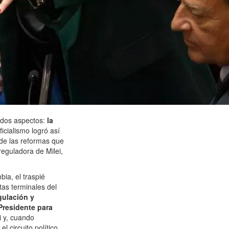
 dos aspectos:
la
oficialismo logró así
 de las reformas que
reguladora de Milei,
ia, el traspié
tas terminales del
gulación y
Presidente para
i y, cuando
 circuito político