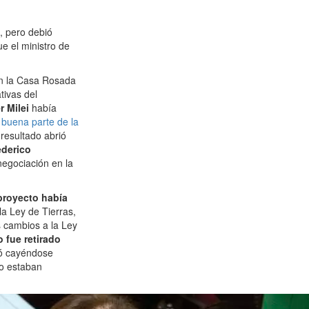
, pero debió
ue el ministro de
n la Casa Rosada
tivas del
r Milei
había
 buena parte de la
 resultado abrió
derico
negociación en la
proyecto había
 la Ley de Tierras,
s cambios a la Ley
o fue retirado
nó cayéndose
co estaban