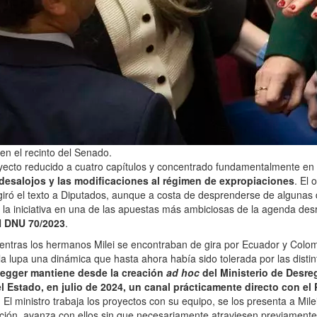
 en el recinto del Senado.
oyecto reducido a cuatro capítulos y concentrado fundamentalmente en
 desalojos y las modificaciones al régimen de expropiaciones
. El 
giró el texto a Diputados, aunque a costa de desprenderse de algunas
 la iniciativa en una de las apuestas más ambiciosas de la agenda des
l
DNU 70/2023
.
entras los hermanos Milei se encontraban de gira por Ecuador y Colomb
la lupa una dinámica que hasta ahora había sido tolerada por las distin
egger mantiene desde la creación
ad hoc
del Ministerio de Desre
 Estado, en julio de 2024, un canal prácticamente directo con el 
.
El ministro trabaja los proyectos con su equipo, se los presenta a Mile
ión, avanza con ellos sin que necesariamente atraviesen previamente el