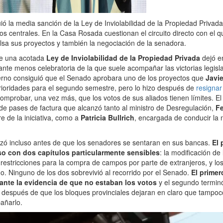
ió la media sanción de la Ley de Inviolabilidad de la Propiedad Privada
os centrales. En la Casa Rosada cuestionan el circuito directo con el q
sa sus proyectos y también la negociación de la senadora.
de una acotada
Ley de Inviolabilidad de la Propiedad Privada
dejó e
nte menos celebratoria de la que suele acompañar las victorias legisla
ierno consiguió que el Senado aprobara uno de los proyectos que
Javie
prioridades para el segundo semestre, pero lo hizo después de
resignar
omprobar, una vez más, que los votos de sus aliados tienen límites. El
e pases de factura que alcanzó tanto al ministro de Desregulación,
Fe
re de la iniciativa, como a
Patricia Bullrich
, encargada de conducir la 
zó incluso antes de que los senadores se sentaran en sus bancas.
El 
so con dos capítulos particularmente sensibles
: la modificación de
s restricciones para la compra de campos por parte de extranjeros, y lo
. Ninguno de los dos sobrevivió al recorrido por el Senado.
El primer
 ante la evidencia de que no estaban los votos
y el segundo termi
, después de que los bloques provinciales dejaran en claro que tampo
añarlo.