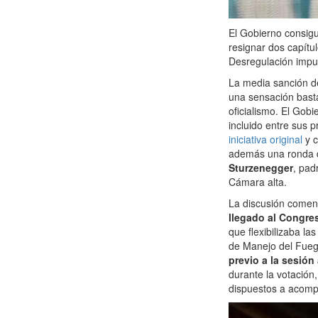
El Gobierno consigu
resignar dos capítul
Desregulación impul
La media sanción 
una sensación basta
oficialismo. El Gob
incluido entre sus 
iniciativa original
y c
además una ronda d
Sturzenegger
, pad
Cámara alta.
La discusión comen
llegado al Congre
que flexibilizaba la
de Manejo del Fuego
previo a la sesión
durante la votación
dispuestos a acomp