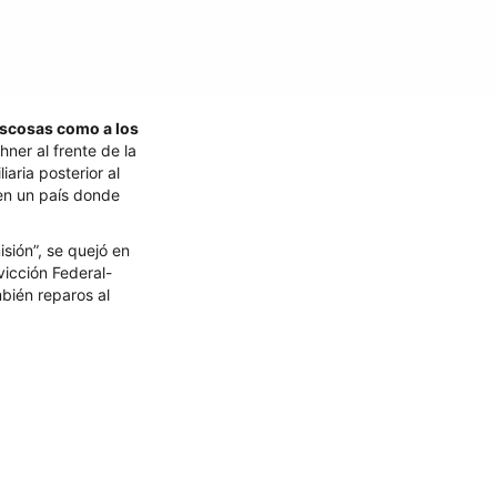
boscosas como a los
ner al frente de la
aria posterior al
en un país donde
sión”, se quejó en
icción Federal-
mbién reparos al