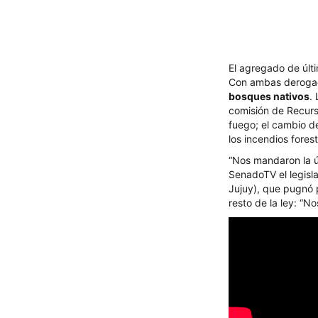
El agregado de últ
Con ambas deroga
bosques nativos
.
comisión de Recurso
fuego; el cambio d
los incendios fores
“Nos mandaron la úl
SenadoTV el legisl
Jujuy), que pugnó p
resto de la ley: “N