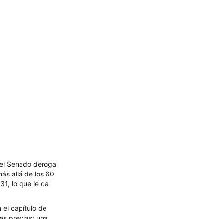
a el Senado deroga
ás allá de los 60
31, lo que le da
 el capítulo de
es previas: una