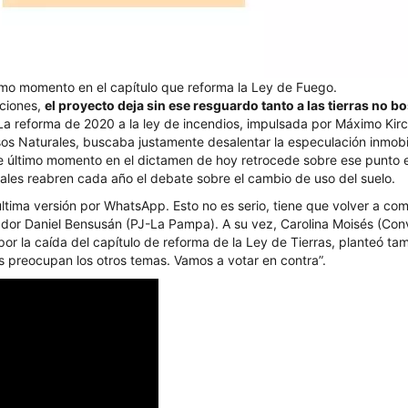
imo momento en el capítulo que reforma la Ley de Fuego.
ciones,
el proyecto deja sin ese resguardo tanto a las tierras no 
 La reforma de 2020 a la ley de incendios, impulsada por Máximo Kirch
s Naturales, buscaba justamente desalentar la especulación inmobili
e último momento en el dictamen de hoy retrocede sobre ese punto 
tales reabren cada año el debate sobre el cambio de uso del suelo.
tima versión por WhatsApp. Esto no es serio, tiene que volver a comi
ador Daniel Bensusán (PJ-La Pampa). A su vez, Carolina Moisés (Conv
or la caída del capítulo de reforma de la Ley de Tierras, planteó ta
os preocupan los otros temas. Vamos a votar en contra”.