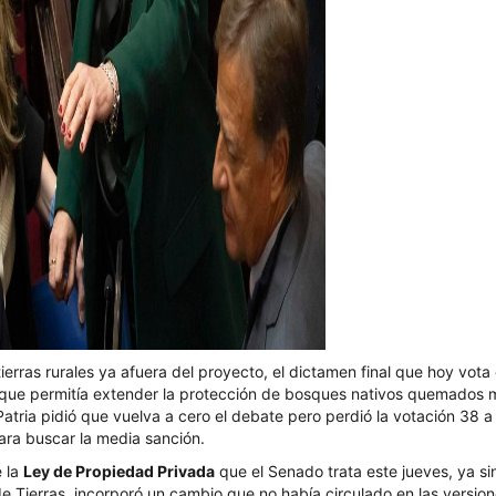
tierras rurales ya afuera del proyecto, el dictamen final que hoy vot
o que permitía extender la protección de bosques nativos quemados m
Patria pidió que vuelva a cero el debate pero perdió la votación 38 a 
 para buscar la media sanción.
e la
Ley de Propiedad Privada
que el Senado trata este jueves, ya sin
e Tierras, incorporó un cambio que no había circulado en las version