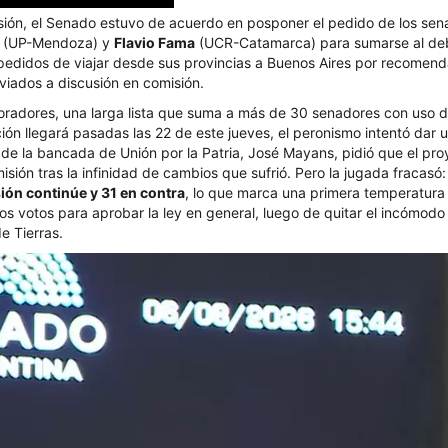
 sesión, el Senado estuvo de acuerdo en posponer el pedido de los se
i
(UP-Mendoza) y
Flavio Fama
(UCR-Catamarca) para sumarse al de
impedidos de viajar desde sus provincias a Buenos Aires por recomen
viados a discusión en comisión.
 oradores, una larga lista que suma a más de 30 senadores con uso d
ión llegará pasadas las 22 de este jueves, el peronismo intentó dar 
fe de la bancada de Unión por la Patria, José Mayans, pidió que el pr
sión tras la infinidad de cambios que sufrió. Pero la jugada fracasó
sión continúe y 31 en contra
, lo que marca una primera temperatura
 los votos para aprobar la ley en general, luego de quitar el incómodo
e Tierras.