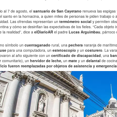
o al 7 de agosto, el
santuario de San Cayetano
renueva las espigas 
l santo en la hornacina, a quien miles de personas le piden trabajo o
sidad. Las ofrendas representan un
termómetro social
y permiten ob
entina y cómo se desinflan las expectativas de los fieles. “Cada objeto 
 la realidad”, dice a
elDiarioAR
el padre
Lucas Arguimbau
, párroco 
mo símbolo un
cuentaganado
rural, una
pechera
naranja de marítimo
use
para una computadora, un
estetoscopio
y un
costurero
. La var
novaron al año siguiente con un
certificado de discapacidad
, una
ban
r comunitario), un
hervidor de leche,
un
mate
y un
delantal
de cocin
ficio fueron reemplazadas por objetos de asistencia y emergencia