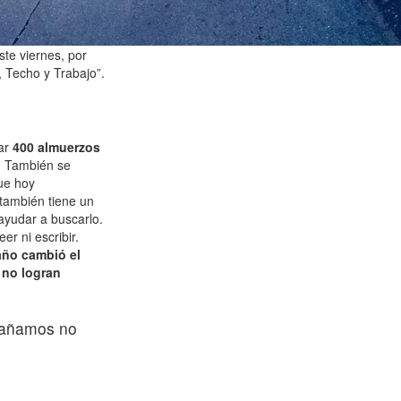
te viernes, por
, Techo y Trabajo”.
gar
400 almuerzos
. También se
e hoy
también tiene un
ayudar a buscarlo.
r ni escribir.
año cambió el
 no logran
mpañamos no