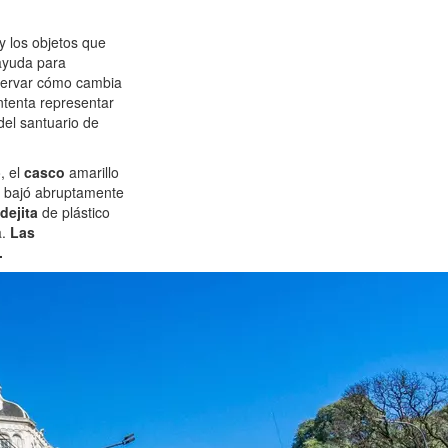
y los objetos que
 ayuda para
servar cómo cambia
intenta representar
del santuario de
, el
casco
amarillo
a bajó abruptamente
dejita
de plástico
a.
Las
.