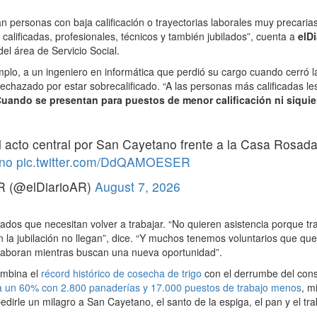
 personas con baja calificación o trayectorias laborales muy precari
calificadas, profesionales, técnicos y también jubilados”, cuenta a
elD
del área de Servicio Social.
plo, a un ingeniero en informática que perdió su cargo cuando cerró
rechazado por estar sobrecalificado. “A las personas más calificadas l
uando se presentan para puestos de menor calificación ni siqui
l acto central por San Cayetano frente a la Casa Rosad
no
pic.twitter.com/DdQAMOESER
R (@elDiarioAR)
August 7, 2026
lados que necesitan volver a trabajar. “No quieren asistencia porque tr
n la jubilación no llegan”, dice. “Y muchos tenemos voluntarios que qu
aboran mientras buscan una nueva oportunidad”.
ombina el
récord histórico de cosecha de trigo
con el derrumbe del con
a un 60% con 2.800 panaderías y 17.000 puestos de trabajo menos
, m
dirle un milagro a San Cayetano, el santo de la espiga, el pan y el tra