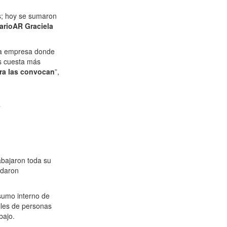
as; hoy se sumaron
iarioAR
Graciela
 la empresa donde
es cuesta más
era las convocan
”,
a
abajaron toda su
edaron
sumo interno de
iles de personas
bajo.