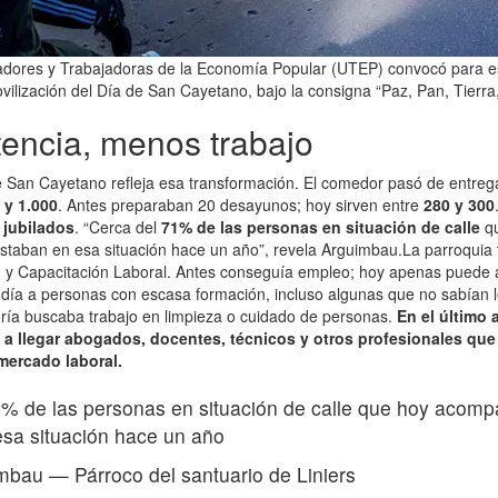
adores y Trabajadoras de la Economía Popular (UTEP) convocó para es
vilización del Día de San Cayetano, bajo la consigna “Paz, Pan, Tierra
tencia, menos trabajo
de San Cayetano refleja esa transformación. El comedor pasó de entre
 y 1.000
. Antes preparaban 20 desayunos; hoy sirven entre
280 y 300
y jubilados
. “Cerca del
71% de las personas en situación de calle
qu
aban en esa situación hace un año”, revela Arguimbau.La parroquia 
n y Capacitación Laboral. Antes conseguía empleo; hoy apenas puede 
día a personas con escasa formación, incluso algunas que no sabían lee
ría buscaba trabajo en limpieza o cuidado de personas.
En el último 
 a llegar abogados, docentes, técnicos y otros profesionales que
 mercado laboral.
1% de las personas en situación de calle que hoy aco
sa situación hace un año
imbau
—
Párroco del santuario de Liniers