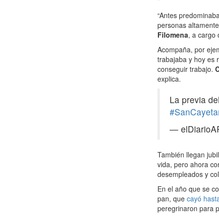
“Antes predominaban
personas altamente 
Filomena
, a cargo 
Acompaña, por ejem
trabajaba y hoy es 
conseguir trabajo.
C
explica.
La previa de
#SanCayeta
— elDiarioA
También llegan jubi
vida, pero ahora co
desempleados y col
En el año que se c
pan, que
cayó hast
peregrinaron para pe