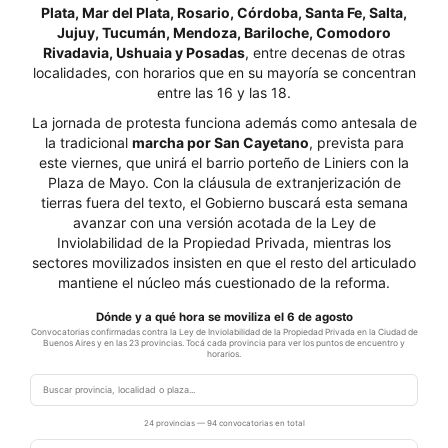
Plata, Mar del Plata, Rosario, Córdoba, Santa Fe, Salta,
Jujuy, Tucumán, Mendoza, Bariloche, Comodoro
Rivadavia, Ushuaia y Posadas
, entre decenas de otras
localidades, con horarios que en su mayoría se concentran
entre las 16 y las 18.
La jornada de protesta funciona además como antesala de
la tradicional
marcha por San Cayetano
, prevista para
este viernes, que unirá el barrio porteño de Liniers con la
Plaza de Mayo. Con la cláusula de extranjerización de
tierras fuera del texto, el Gobierno buscará esta semana
avanzar con una versión acotada de la Ley de
Inviolabilidad de la Propiedad Privada, mientras los
sectores movilizados insisten en que el resto del articulado
mantiene el núcleo más cuestionado de la reforma.
Dónde y a qué hora se moviliza el 6 de agosto
Convocatorias confirmadas contra la Ley de Inviolabilidad de la Propiedad Privada en la Ciudad de
Buenos Aires y en las 23 provincias. Tocá cada provincia para ver los puntos de encuentro y
horarios.
24 provincias — 94 convocatorias en total