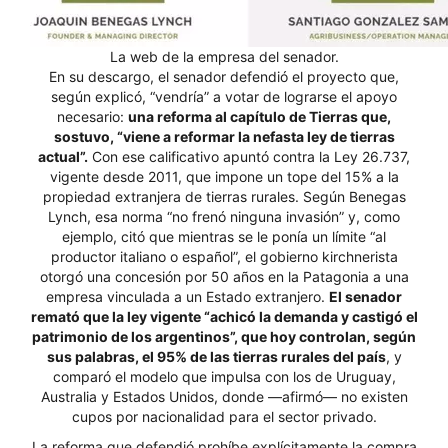
La web de la empresa del senador.
En su descargo, el senador defendió el proyecto que,
según explicó, “vendría” a votar de lograrse el apoyo
necesario:
una reforma al capítulo de Tierras que,
sostuvo, “viene a reformar la nefasta ley de tierras
actual”.
Con ese calificativo apuntó contra la Ley 26.737,
vigente desde 2011, que impone un tope del 15% a la
propiedad extranjera de tierras rurales. Según Benegas
Lynch, esa norma “no frenó ninguna invasión” y, como
ejemplo, citó que mientras se le ponía un límite “al
productor italiano o español”, el gobierno kirchnerista
otorgó una concesión por 50 años en la Patagonia a una
empresa vinculada a un Estado extranjero.
El senador
remató que la ley vigente “achicó la demanda y castigó el
patrimonio de los argentinos”, que hoy controlan, según
sus palabras, el 95% de las tierras rurales del país
, y
comparó el modelo que impulsa con los de Uruguay,
Australia y Estados Unidos, donde —afirmó— no existen
cupos por nacionalidad para el sector privado.
La reforma que defendió prohíbe explícitamente la compra