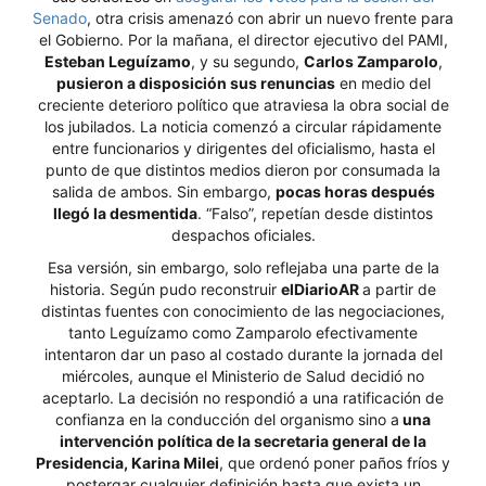
Senado
, otra crisis amenazó con abrir un nuevo frente para
el Gobierno. Por la mañana, el director ejecutivo del PAMI,
Esteban Leguízamo
, y su segundo,
Carlos Zamparolo
,
pusieron a disposición sus renuncias
en medio del
creciente deterioro político que atraviesa la obra social de
los jubilados. La noticia comenzó a circular rápidamente
entre funcionarios y dirigentes del oficialismo, hasta el
punto de que distintos medios dieron por consumada la
salida de ambos. Sin embargo,
pocas horas después
llegó la desmentida
. “Falso”, repetían desde distintos
despachos oficiales.
Esa versión, sin embargo, solo reflejaba una parte de la
historia. Según pudo reconstruir
elDiarioAR
a partir de
distintas fuentes con conocimiento de las negociaciones,
tanto Leguízamo como Zamparolo efectivamente
intentaron dar un paso al costado durante la jornada del
miércoles, aunque el Ministerio de Salud decidió no
aceptarlo. La decisión no respondió a una ratificación de
confianza en la conducción del organismo sino a
una
intervención política de la secretaria general de la
Presidencia, Karina Milei
, que ordenó poner paños fríos y
postergar cualquier definición hasta que exista un