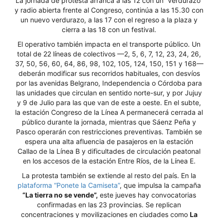
La jornada de protesta arranca a las 12 con un “verdurazo”
y radio abierta frente al Congreso, continúa a las 15.30 con
un nuevo verdurazo, a las 17 con el regreso a la plaza y
cierra a las 18 con un festival.
El operativo también impacta en el transporte público. Un
total de 22 líneas de colectivos —2, 5, 6, 7, 12, 23, 24, 26,
37, 50, 56, 60, 64, 86, 98, 102, 105, 124, 150, 151 y 168—
deberán modificar sus recorridos habituales, con desvíos
por las avenidas Belgrano, Independencia o Córdoba para
las unidades que circulan en sentido norte-sur, y por Jujuy
y 9 de Julio para las que van de este a oeste. En el subte,
la estación Congreso de la Línea A permanecerá cerrada al
público durante la jornada, mientras que Sáenz Peña y
Pasco operarán con restricciones preventivas. También se
espera una alta afluencia de pasajeros en la estación
Callao de la Línea B y dificultades de circulación peatonal
en los accesos de la estación Entre Ríos, de la Línea E.
La protesta también se extiende al resto del país. En la
plataforma “Ponete la Camiseta”
, que impulsa la campaña
“La tierra no se vende”,
este jueves hay convocatorias
confirmadas en las 23 provincias. Se replican
concentraciones y movilizaciones en ciudades como
La