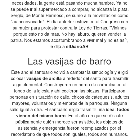
necesidades, la gente está pasando mucha hambre. Ya no
se puede ir al supermercado a comprar, no alcanza la plata.
Sergio, de Monte Hermoso, se sumó a la movilización como
”autoconvocado“. El día anterior estuvo en el Congreso con
su mujer para protestar contra la Ley de Tierras. ”Vinimos
porque esto no da mas. No hay laburo, quieren vender la
patria. Nos estamos acostumbrando a vivir mal y no es así“,
le dijo a
elDiarioAR
.
Las vasijas de barro
Este año el santuario volvió a cambiar la simbología y eligió
colocar
vasijas de arcilla
alrededor del santo para trasmitir
algo elemental. Construyeron un horno de carámica en el
fondo de la iglesia y ahí cocieron las piezas. Participaron
personas en situación de calle, chicos de catequesis, adultos
mayores, voluntarios y miembros de la parroquia. Ninguna
salió igual a otra. El santuario eligió trasmitir una idea:
todos
vienen del mismo barro
. En el año en que se discute
públicamente quién merece ser asistido, los objetos de
asistencia y emergencia fueron reemplazados por el
recordatorio de que todos son iguales, todos son humanos.