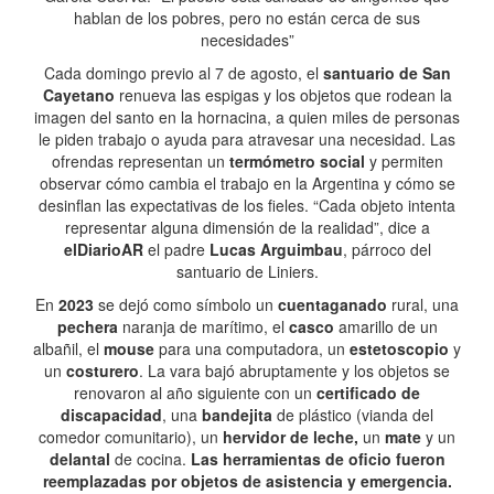
hablan de los pobres, pero no están cerca de sus
necesidades”
Cada domingo previo al 7 de agosto, el
santuario de San
Cayetano
renueva las espigas y los objetos que rodean la
imagen del santo en la hornacina, a quien miles de personas
le piden trabajo o ayuda para atravesar una necesidad. Las
ofrendas representan un
termómetro social
y permiten
observar cómo cambia el trabajo en la Argentina y cómo se
desinflan las expectativas de los fieles. “Cada objeto intenta
representar alguna dimensión de la realidad”, dice a
elDiarioAR
el padre
Lucas Arguimbau
, párroco del
santuario de Liniers.
En
2023
se dejó como símbolo un
cuentaganado
rural, una
pechera
naranja de marítimo, el
casco
amarillo de un
albañil, el
mouse
para una computadora, un
estetoscopio
y
un
costurero
. La vara bajó abruptamente y los objetos se
renovaron al año siguiente con un
certificado de
discapacidad
, una
bandejita
de plástico (vianda del
comedor comunitario), un
hervidor de leche,
un
mate
y un
delantal
de cocina.
Las herramientas de oficio fueron
reemplazadas por objetos de asistencia y emergencia.