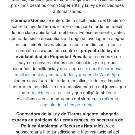
próximos desafíos como Súper RIGI y la ley de sociedades
automatizadas.
Florencia Gómez
se enteró de la capitulación del Gobierno
sobre la Ley de Tierras el miércoles por la tarde, en medio
de una clase abierta sobre el tema. En ese momento, antes
que nada, sintió desconfianza. Luego sí tuvo lugar la alegría,
un sentimiento favorable por saber que dio sus frutos la
campaña casi a pulmón contra el
proyecto de ley de
Inviolabilidad de Propiedad Privada
que comenzó en
mayo en conversaciones con conocidos y en grupos
pequeños de militancia y que luego
se extendió por mesas
multisectoriales y comunidades y grupos de WhatsApp
,
siempre muy fuera del radar mediático. Todo ese impulso
subterráneo se cristalizó en la masiva marcha del jueves que
fue
reprimida por la policía
y que obligó también al
oficialismo –en la madrugada del viernes– a r
etirar el
capítulo de la Ley de Fuego
.
Cocreadora de la Ley de Tierras vigente, abogada
experta en políticas de tierras rurales, ex secretaria de
Política Ambiental y Recursos Naturales
, y ex
subsecretaria Interjurisdiccional e Interinstitucional del