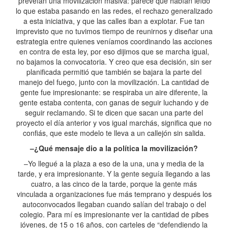
preveían una movilización masiva: parece que habían leído
lo que estaba pasando en las redes, el rechazo generalizado
a esta iniciativa, y que las calles iban a explotar. Fue tan
imprevisto que no tuvimos tiempo de reunirnos y diseñar una
estrategia entre quienes veníamos coordinando las acciones
en contra de esta ley, por eso dijimos que se marcha igual,
no bajamos la convocatoria. Y creo que esa decisión, sin ser
planificada permitió que también se bajara la parte del
manejo del fuego, junto con la movilización. La cantidad de
gente fue impresionante: se respiraba un aire diferente, la
gente estaba contenta, con ganas de seguir luchando y de
seguir reclamando. Si te dicen que sacan una parte del
proyecto el día anterior y vos igual marchás, significa que no
confiás, que este modelo te lleva a un callejón sin salida.
–¿Qué mensaje dio a la política la movilización?
–Yo llegué a la plaza a eso de la una, una y media de la
tarde, y era impresionante. Y la gente seguía llegando a las
cuatro, a las cinco de la tarde, porque la gente más
vinculada a organizaciones fue más temprano y después los
autoconvocados llegaban cuando salían del trabajo o del
colegio. Para mí es impresionante ver la cantidad de pibes
jóvenes, de 15 o 16 años, con carteles de “defendiendo la