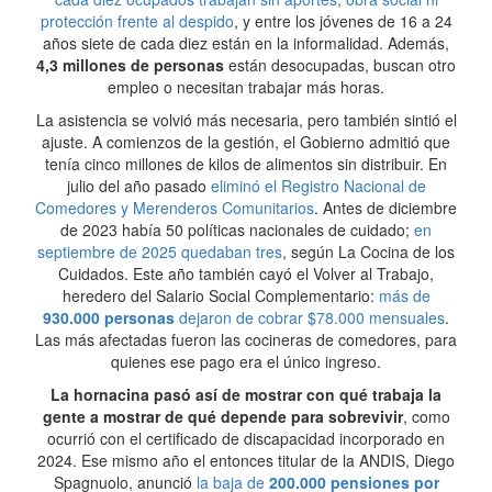
protección frente al despido
, y entre los jóvenes de 16 a 24
años siete de cada diez están en la informalidad. Además,
4,3 millones de personas
están desocupadas, buscan otro
empleo o necesitan trabajar más horas.
La asistencia se volvió más necesaria, pero también sintió el
ajuste. A comienzos de la gestión, el Gobierno admitió que
tenía cinco millones de kilos de alimentos sin distribuir. En
julio del año pasado
eliminó el Registro Nacional de
Comedores y Merenderos Comunitarios
. Antes de diciembre
de 2023 había 50 políticas nacionales de cuidado;
en
septiembre de 2025 quedaban tres
, según La Cocina de los
Cuidados. Este año también cayó el Volver al Trabajo,
heredero del Salario Social Complementario:
más de
930.000 personas
dejaron de cobrar $78.000 mensuales
.
Las más afectadas fueron las cocineras de comedores, para
quienes ese pago era el único ingreso.
La hornacina pasó así de mostrar con qué trabaja la
gente a mostrar de qué depende para sobrevivir
, como
ocurrió con el certificado de discapacidad incorporado en
2024. Ese mismo año el entonces titular de la ANDIS, Diego
Spagnuolo, anunció
la baja de
200.000 pensiones por