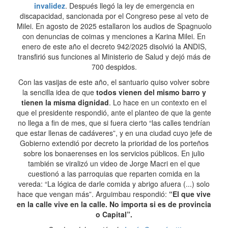
invalidez
. Después llegó la ley de emergencia en
discapacidad, sancionada por el Congreso pese al veto de
Milei. En agosto de 2025 estallaron los audios de Spagnuolo
con denuncias de coimas y menciones a Karina Milei. En
enero de este año el decreto 942/2025 disolvió la ANDIS,
transfirió sus funciones al Ministerio de Salud y dejó más de
700 despidos.
Con las vasijas de este año, el santuario quiso volver sobre
la sencilla idea de que
todos vienen del mismo barro y
tienen la misma dignidad
. Lo hace en un contexto en el
que el presidente respondió, ante el planteo de que la gente
no llega a fin de mes, que si fuera cierto “las calles tendrían
que estar llenas de cadáveres”, y en una ciudad cuyo jefe de
Gobierno extendió por decreto la prioridad de los porteños
sobre los bonaerenses en los servicios públicos. En julio
también se viralizó un video de Jorge Macri en el que
cuestionó a las parroquias que reparten comida en la
vereda: “La lógica de darle comida y abrigo afuera (...) solo
hace que vengan más”. Arguimbau respondió:
“El que vive
en la calle vive en la calle. No importa si es de provincia
o Capital”.