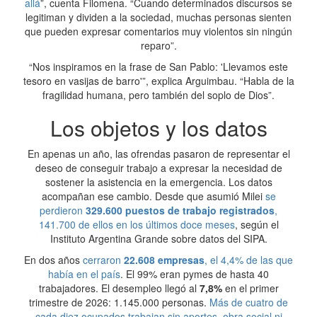
allá
”, cuenta Filomena. “Cuando determinados discursos se
legitiman y dividen a la sociedad, muchas personas sienten
que pueden expresar comentarios muy violentos sin ningún
reparo”.
“Nos inspiramos en la frase de San Pablo: 'Llevamos este
tesoro en vasijas de barro'”, explica Arguimbau. “Habla de la
fragilidad humana, pero también del soplo de Dios”.
Los objetos y los datos
En apenas un año, las ofrendas pasaron de representar el
deseo de conseguir trabajo a expresar la necesidad de
sostener la asistencia en la emergencia. Los datos
acompañan ese cambio. Desde que asumió Milei
se
perdieron
329.600 puestos de trabajo registrados
,
141.700 de ellos en los últimos doce meses
, según el
Instituto Argentina Grande sobre datos del SIPA.
En dos años
cerraron
22.608 empresas
, el 4,4% de las que
había en el país
. El 99% eran pymes de hasta 40
trabajadores. El desempleo llegó al
7,8%
en el primer
trimestre de 2026: 1.145.000 personas.
Más de cuatro de
cada diez ocupados trabajan sin aportes, obra social ni