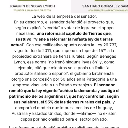
La web de la empresa del senador.
En su descargo, el senador defendió el proyecto que,
según explicó, “vendría” a votar de lograrse el apoyo
necesario:
una reforma al capítulo de Tierras que,
sostuvo, “viene a reformar la nefasta ley de tierras
actual”.
Con ese calificativo apuntó contra la Ley 26.737,
vigente desde 2011, que impone un tope del 15% a la
propiedad extranjera de tierras rurales. Según Benegas
Lynch, esa norma “no frenó ninguna invasión” y, como
ejemplo, citó que mientras se le ponía un límite “al
productor italiano o español”, el gobierno kirchnerista
otorgó una concesión por 50 años en la Patagonia a una
empresa vinculada a un Estado extranjero.
El senador
remató que la ley vigente “achicó la demanda y castigó el
patrimonio de los argentinos”, que hoy controlan, según
sus palabras, el 95% de las tierras rurales del país
, y
comparó el modelo que impulsa con los de Uruguay,
Australia y Estados Unidos, donde —afirmó— no existen
cupos por nacionalidad para el sector privado.
La reforma que defendió prohíbe explícitamente la compra