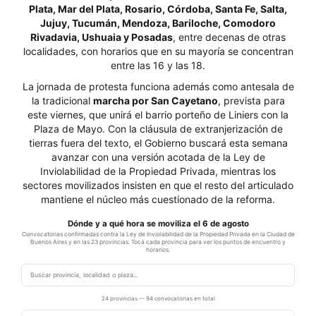
Plata, Mar del Plata, Rosario, Córdoba, Santa Fe, Salta,
Jujuy, Tucumán, Mendoza, Bariloche, Comodoro
Rivadavia, Ushuaia y Posadas
, entre decenas de otras
localidades, con horarios que en su mayoría se concentran
entre las 16 y las 18.
La jornada de protesta funciona además como antesala de
la tradicional
marcha por San Cayetano
, prevista para
este viernes, que unirá el barrio porteño de Liniers con la
Plaza de Mayo. Con la cláusula de extranjerización de
tierras fuera del texto, el Gobierno buscará esta semana
avanzar con una versión acotada de la Ley de
Inviolabilidad de la Propiedad Privada, mientras los
sectores movilizados insisten en que el resto del articulado
mantiene el núcleo más cuestionado de la reforma.
Dónde y a qué hora se moviliza el 6 de agosto
Convocatorias confirmadas contra la Ley de Inviolabilidad de la Propiedad Privada en la Ciudad de
Buenos Aires y en las 23 provincias. Tocá cada provincia para ver los puntos de encuentro y
horarios.
24 provincias — 94 convocatorias en total