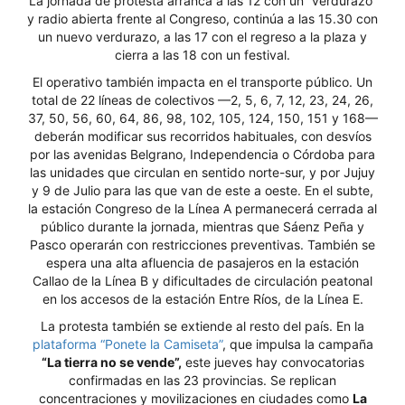
La jornada de protesta arranca a las 12 con un “verdurazo”
y radio abierta frente al Congreso, continúa a las 15.30 con
un nuevo verdurazo, a las 17 con el regreso a la plaza y
cierra a las 18 con un festival.
El operativo también impacta en el transporte público. Un
total de 22 líneas de colectivos —2, 5, 6, 7, 12, 23, 24, 26,
37, 50, 56, 60, 64, 86, 98, 102, 105, 124, 150, 151 y 168—
deberán modificar sus recorridos habituales, con desvíos
por las avenidas Belgrano, Independencia o Córdoba para
las unidades que circulan en sentido norte-sur, y por Jujuy
y 9 de Julio para las que van de este a oeste. En el subte,
la estación Congreso de la Línea A permanecerá cerrada al
público durante la jornada, mientras que Sáenz Peña y
Pasco operarán con restricciones preventivas. También se
espera una alta afluencia de pasajeros en la estación
Callao de la Línea B y dificultades de circulación peatonal
en los accesos de la estación Entre Ríos, de la Línea E.
La protesta también se extiende al resto del país. En la
plataforma “Ponete la Camiseta”
, que impulsa la campaña
“La tierra no se vende”,
este jueves hay convocatorias
confirmadas en las 23 provincias. Se replican
concentraciones y movilizaciones en ciudades como
La