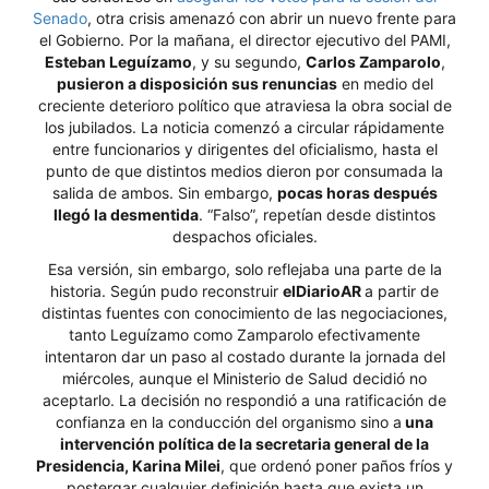
Senado
, otra crisis amenazó con abrir un nuevo frente para
el Gobierno. Por la mañana, el director ejecutivo del PAMI,
Esteban Leguízamo
, y su segundo,
Carlos Zamparolo
,
pusieron a disposición sus renuncias
en medio del
creciente deterioro político que atraviesa la obra social de
los jubilados. La noticia comenzó a circular rápidamente
entre funcionarios y dirigentes del oficialismo, hasta el
punto de que distintos medios dieron por consumada la
salida de ambos. Sin embargo,
pocas horas después
llegó la desmentida
. “Falso”, repetían desde distintos
despachos oficiales.
Esa versión, sin embargo, solo reflejaba una parte de la
historia. Según pudo reconstruir
elDiarioAR
a partir de
distintas fuentes con conocimiento de las negociaciones,
tanto Leguízamo como Zamparolo efectivamente
intentaron dar un paso al costado durante la jornada del
miércoles, aunque el Ministerio de Salud decidió no
aceptarlo. La decisión no respondió a una ratificación de
confianza en la conducción del organismo sino a
una
intervención política de la secretaria general de la
Presidencia, Karina Milei
, que ordenó poner paños fríos y
postergar cualquier definición hasta que exista un