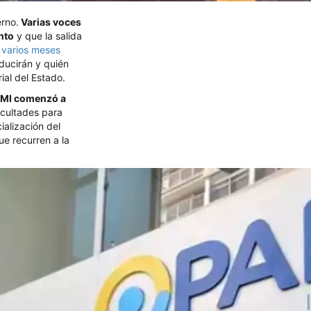
erno.
Varias voces
nto
y que la salida
 varios meses
ducirán y quién
al del Estado.
AMI comenzó a
ficultades para
ialización del
e recurren a la