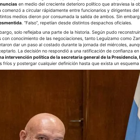
enuncias
en medio del creciente deterioro político que atraviesa la ob
ia comenzó a circular rápidamente entre funcionarios y dirigentes del 
stintos medios dieron por consumada la salida de ambos. Sin embar
desmentida
. “Falso”, repetían desde distintos despachos oficiales.
bargo, solo reflejaba una parte de la historia. Según pudo reconstrui
es con conocimiento de las negociaciones, tanto Leguízamo como Za
taron dar un paso al costado durante la jornada del miércoles, aunqu
eptarlo. La decisión no respondió a una ratificación de confianza en
a intervención política de la secretaria general de la Presidencia, 
 fríos y postergar cualquier definición hasta que exista un esquem