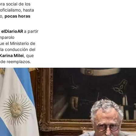
ra social de los
oficialismo, hasta
go,
pocas horas
r
elDiarioAR
a partir
mparolo
e el Ministerio de
 la conducción del
Karina Milei
, que
a de reemplazos.