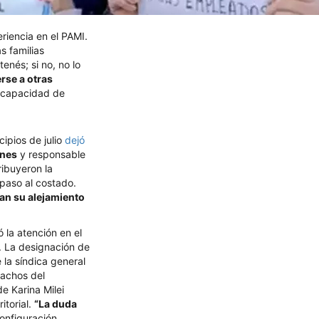
riencia en el PAMI.
s familias
enés; si no, no lo
rse a otras
a capacidad de
ipios de julio
dejó
ones
y responsable
ribuyeron la
paso al costado.
an su alejamiento
 la atención en el
a. La designación de
la síndica general
pachos del
e Karina Milei
itorial.
“La duda
configuración.