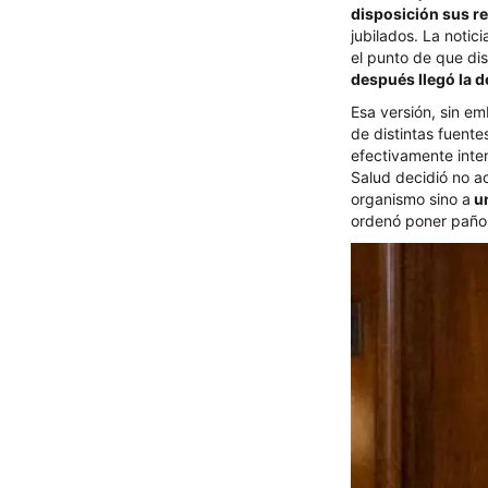
disposición sus r
jubilados. La notic
el punto de que di
después llegó la 
Esa versión, sin em
de distintas fuent
efectivamente inten
Salud decidió no ac
organismo sino a
un
ordenó poner paños