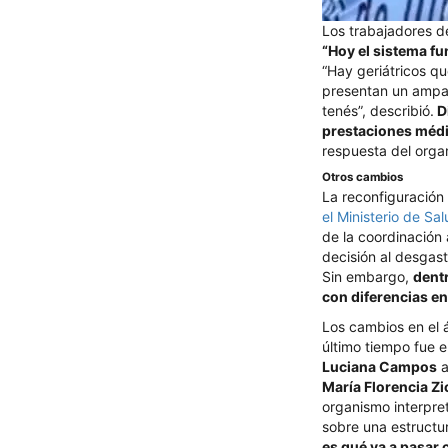
Los trabajadores d
“Hoy el sistema f
“Hay geriátricos qu
presentan un amparo
tenés”, describió.
D
prestaciones méd
respuesta del orga
Otros cambios
La reconfiguración 
el Ministerio de Sa
de la coordinación 
decisión al desgas
Sin embargo,
dent
con diferencias en
Los cambios en el á
último tiempo fue e
Luciana Campos
a
María Florencia Z
organismo interpre
sobre una estructur
es qué va a pasar 