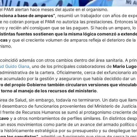
el PAMI alertan hace meses del ajuste en el organismo.
unciona a base de amparos”
, resumió un trabajador con años de expe
e no cobran porque el PAMI no autoriza las prestaciones. Entonces la
 y recién ahí consiguen que se las paguen. Si hacés un amparo, lo t
istintas fuentes sostienen que la misma lógica comenzó a extende
icas
y que el creciente volumen de amparos refleja el deterioro de l
nismo.
coincidió además con otros cambios dentro del área sanitaria. A princ
lud Guido Giana
, uno de los principales colaboradores de
Mario Lug
administrativa de la cartera. Oficialmente, cerca del exfuncionario at
te acumulado por la gestión y aseguraron que había decidido dar un 
ro del propio Gobierno también circularon versiones que vinculab
 torno al manejo de los recursos del ministerio
.
rea de Salud, sin embargo, todavía no terminaron. Un dato que llamó
l desembarco de funcionarios provenientes del Ministerio de Justici
l frente de Recursos Humanos se sumó al protagonismo creciente de 
icavo
y a otros nombramientos de perfiles similares. En distintos des
tan esos movimientos como parte de un avance del armado político d
a históricamente estratégica por su presupuesto y su despliegue terr
con los caputistas”
, admitió un funcionario que sigue de cerca la re