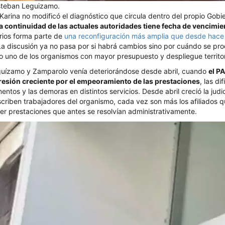
steban Leguizamo.
Karina no modificó el diagnóstico que circula dentro del propio Gobi
a continuidad de las actuales autoridades tiene fecha de vencimie
rios forma parte de
una reconfiguración más amplia que desde hace
La discusión ya no pasa por si habrá cambios sino por cuándo se pro
 uno de los organismos con mayor presupuesto y despliegue territori
guízamo y Zamparolo venía deteriorándose desde abril, cuando
el P
resión creciente por el empeoramiento de las prestaciones
, las di
tos y las demoras en distintos servicios. Desde abril creció la judic
criben trabajadores del organismo, cada vez son más los afiliados qu
ner prestaciones que antes se resolvían administrativamente.