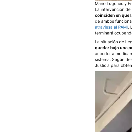
Mario Lugones y E
La intervención de 
coinciden en que l
de ambos funciona
atraviesa al PAMI
. 
terminará ocupando
La situación de Le
quedar bajo una p
acceder a medicamen
sistema. Según des
Justicia para obte