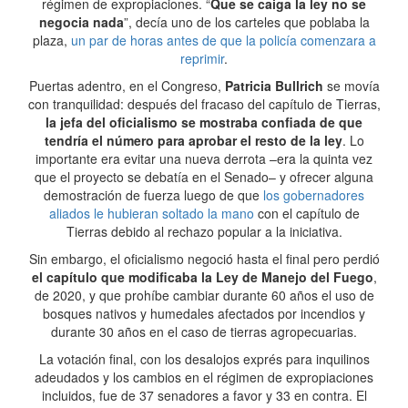
régimen de expropiaciones. “
Que se caiga la ley no se
negocia nada
”, decía uno de los carteles que poblaba la
plaza,
un par de horas antes de que la policía comenzara a
reprimir
.
Puertas adentro, en el Congreso,
Patricia Bullrich
se movía
con tranquilidad: después del fracaso del capítulo de Tierras,
la jefa del oficialismo se mostraba confiada de que
tendría el número para aprobar el resto de la ley
. Lo
importante era evitar una nueva derrota –era la quinta vez
que el proyecto se debatía en el Senado– y ofrecer alguna
demostración de fuerza luego de que
los gobernadores
aliados le hubieran soltado la mano
con el capítulo de
Tierras debido al rechazo popular a la iniciativa.
Sin embargo, el oficialismo negoció hasta el final pero perdió
el capítulo que modificaba la Ley de Manejo del Fuego
,
de 2020, y que prohíbe cambiar durante 60 años el uso de
bosques nativos y humedales afectados por incendios y
durante 30 años en el caso de tierras agropecuarias.
La votación final, con los desalojos exprés para inquilinos
adeudados y los cambios en el régimen de expropiaciones
incluidos, fue de 37 senadores a favor y 33 en contra. El