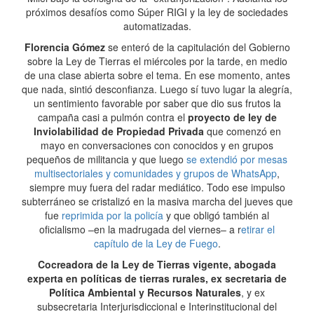
próximos desafíos como Súper RIGI y la ley de sociedades
automatizadas.
Florencia Gómez
se enteró de la capitulación del Gobierno
sobre la Ley de Tierras el miércoles por la tarde, en medio
de una clase abierta sobre el tema. En ese momento, antes
que nada, sintió desconfianza. Luego sí tuvo lugar la alegría,
un sentimiento favorable por saber que dio sus frutos la
campaña casi a pulmón contra el
proyecto de ley de
Inviolabilidad de Propiedad Privada
que comenzó en
mayo en conversaciones con conocidos y en grupos
pequeños de militancia y que luego
se extendió por mesas
multisectoriales y comunidades y grupos de WhatsApp
,
siempre muy fuera del radar mediático. Todo ese impulso
subterráneo se cristalizó en la masiva marcha del jueves que
fue
reprimida por la policía
y que obligó también al
oficialismo –en la madrugada del viernes– a r
etirar el
capítulo de la Ley de Fuego
.
Cocreadora de la Ley de Tierras vigente, abogada
experta en políticas de tierras rurales, ex secretaria de
Política Ambiental y Recursos Naturales
, y ex
subsecretaria Interjurisdiccional e Interinstitucional del