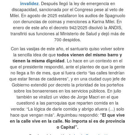
invalidez
. Después llegó la ley de emergencia en
discapacidad, sancionada por el Congreso pese al veto de
Milei. En agosto de 2025 estallaron los audios de Spagnuolo
con denuncias de coimas y menciones a Karina Milei. En
enero de este año el decreto 942/2025 disolvió la ANDIS,
transfirió sus funciones al Ministerio de Salud y dejó más de
700 despidos.
Con las vasijas de este año, el santuario quiso volver sobre
la sencilla idea de que
todos vienen del mismo barro y
tienen la misma dignidad
. Lo hace en un contexto en el
que el presidente respondió, ante el planteo de que la gente
no llega a fin de mes, que si fuera cierto “las calles tendrían
que estar llenas de cadáveres”, y en una ciudad cuyo jefe de
Gobierno extendió por decreto la prioridad de los porteños
sobre los bonaerenses en los servicios públicos. En julio
también se viralizó un video de Jorge Macri en el que
cuestionó a las parroquias que reparten comida en la
vereda: “La lógica de darle comida y abrigo afuera (...) solo
hace que vengan más”. Arguimbau respondió:
“El que vive
en la calle vive en la calle. No importa si es de provincia
o Capital”.