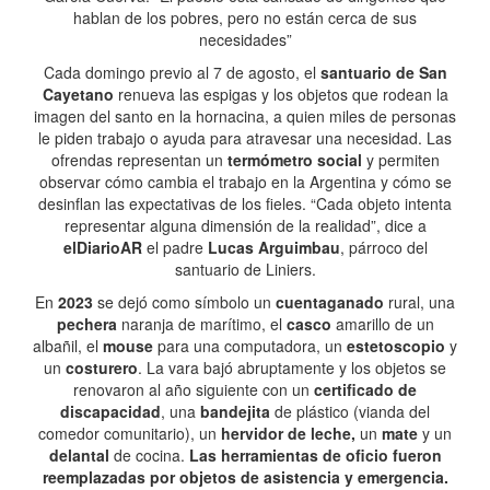
hablan de los pobres, pero no están cerca de sus
necesidades”
Cada domingo previo al 7 de agosto, el
santuario de San
Cayetano
renueva las espigas y los objetos que rodean la
imagen del santo en la hornacina, a quien miles de personas
le piden trabajo o ayuda para atravesar una necesidad. Las
ofrendas representan un
termómetro social
y permiten
observar cómo cambia el trabajo en la Argentina y cómo se
desinflan las expectativas de los fieles. “Cada objeto intenta
representar alguna dimensión de la realidad”, dice a
elDiarioAR
el padre
Lucas Arguimbau
, párroco del
santuario de Liniers.
En
2023
se dejó como símbolo un
cuentaganado
rural, una
pechera
naranja de marítimo, el
casco
amarillo de un
albañil, el
mouse
para una computadora, un
estetoscopio
y
un
costurero
. La vara bajó abruptamente y los objetos se
renovaron al año siguiente con un
certificado de
discapacidad
, una
bandejita
de plástico (vianda del
comedor comunitario), un
hervidor de leche,
un
mate
y un
delantal
de cocina.
Las herramientas de oficio fueron
reemplazadas por objetos de asistencia y emergencia.