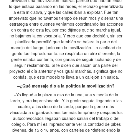
preveían una movilización masiva: parece que habían leído
lo que estaba pasando en las redes, el rechazo generalizado
a esta iniciativa, y que las calles iban a explotar. Fue tan
imprevisto que no tuvimos tiempo de reunirnos y diseñar una
estrategia entre quienes veníamos coordinando las acciones
en contra de esta ley, por eso dijimos que se marcha igual,
no bajamos la convocatoria. Y creo que esa decisión, sin ser
planificada permitió que también se bajara la parte del
manejo del fuego, junto con la movilización. La cantidad de
gente fue impresionante: se respiraba un aire diferente, la
gente estaba contenta, con ganas de seguir luchando y de
seguir reclamando. Si te dicen que sacan una parte del
proyecto el día anterior y vos igual marchás, significa que no
confiás, que este modelo te lleva a un callejón sin salida.
–¿Qué mensaje dio a la política la movilización?
–Yo llegué a la plaza a eso de la una, una y media de la
tarde, y era impresionante. Y la gente seguía llegando a las
cuatro, a las cinco de la tarde, porque la gente más
vinculada a organizaciones fue más temprano y después los
autoconvocados llegaban cuando salían del trabajo o del
colegio. Para mí es impresionante ver la cantidad de pibes
jóvenes, de 15 o 16 años, con carteles de “defendiendo la