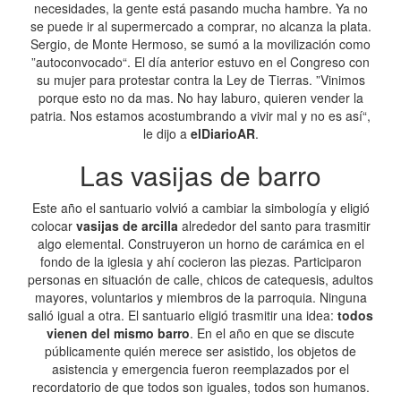
necesidades, la gente está pasando mucha hambre. Ya no
se puede ir al supermercado a comprar, no alcanza la plata.
Sergio, de Monte Hermoso, se sumó a la movilización como
”autoconvocado“. El día anterior estuvo en el Congreso con
su mujer para protestar contra la Ley de Tierras. ”Vinimos
porque esto no da mas. No hay laburo, quieren vender la
patria. Nos estamos acostumbrando a vivir mal y no es así“,
le dijo a
elDiarioAR
.
Las vasijas de barro
Este año el santuario volvió a cambiar la simbología y eligió
colocar
vasijas de arcilla
alrededor del santo para trasmitir
algo elemental. Construyeron un horno de carámica en el
fondo de la iglesia y ahí cocieron las piezas. Participaron
personas en situación de calle, chicos de catequesis, adultos
mayores, voluntarios y miembros de la parroquia. Ninguna
salió igual a otra. El santuario eligió trasmitir una idea:
todos
vienen del mismo barro
. En el año en que se discute
públicamente quién merece ser asistido, los objetos de
asistencia y emergencia fueron reemplazados por el
recordatorio de que todos son iguales, todos son humanos.