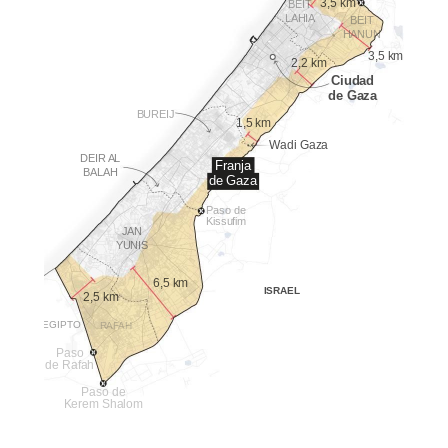
3,5 km
BEIT
LAHIA
BEIT
HANUN
3,5 km
2,2 km
Ciudad
de Gaza
BUREIJ
1,5 km
Wadi Gaza
DEIR AL
Franja
BALAH
de Gaza
Paso de
Kissufim
JAN
YUNIS
6,5 km
ISRAEL
2,5 km
EGIPTO
RAFAH
Paso
de Rafah
Paso de
Kerem Shalom