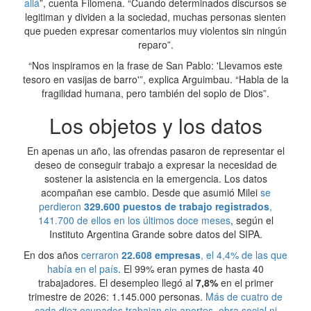
allá
”, cuenta Filomena. “Cuando determinados discursos se
legitiman y dividen a la sociedad, muchas personas sienten
que pueden expresar comentarios muy violentos sin ningún
reparo”.
“Nos inspiramos en la frase de San Pablo: 'Llevamos este
tesoro en vasijas de barro'”, explica Arguimbau. “Habla de la
fragilidad humana, pero también del soplo de Dios”.
Los objetos y los datos
En apenas un año, las ofrendas pasaron de representar el
deseo de conseguir trabajo a expresar la necesidad de
sostener la asistencia en la emergencia. Los datos
acompañan ese cambio. Desde que asumió Milei
se
perdieron
329.600 puestos de trabajo registrados
,
141.700 de ellos en los últimos doce meses
, según el
Instituto Argentina Grande sobre datos del SIPA.
En dos años
cerraron
22.608 empresas
, el 4,4% de las que
había en el país
. El 99% eran pymes de hasta 40
trabajadores. El desempleo llegó al
7,8%
en el primer
trimestre de 2026: 1.145.000 personas.
Más de cuatro de
cada diez ocupados trabajan sin aportes, obra social ni