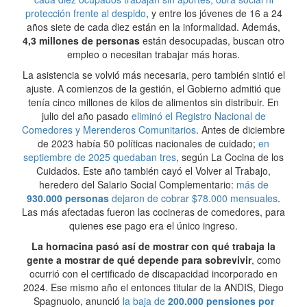
protección frente al despido
, y entre los jóvenes de 16 a 24
años siete de cada diez están en la informalidad. Además,
4,3 millones de personas
están desocupadas, buscan otro
empleo o necesitan trabajar más horas.
La asistencia se volvió más necesaria, pero también sintió el
ajuste. A comienzos de la gestión, el Gobierno admitió que
tenía cinco millones de kilos de alimentos sin distribuir. En
julio del año pasado
eliminó el Registro Nacional de
Comedores y Merenderos Comunitarios
. Antes de diciembre
de 2023 había 50 políticas nacionales de cuidado;
en
septiembre de 2025 quedaban tres
, según La Cocina de los
Cuidados. Este año también cayó el Volver al Trabajo,
heredero del Salario Social Complementario:
más de
930.000 personas
dejaron de cobrar $78.000 mensuales
.
Las más afectadas fueron las cocineras de comedores, para
quienes ese pago era el único ingreso.
La hornacina pasó así de mostrar con qué trabaja la
gente a mostrar de qué depende para sobrevivir
, como
ocurrió con el certificado de discapacidad incorporado en
2024. Ese mismo año el entonces titular de la ANDIS, Diego
Spagnuolo, anunció
la baja de
200.000 pensiones por