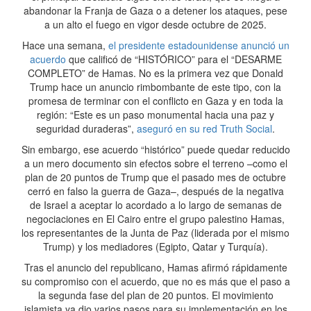
abandonar la Franja de Gaza o a detener los ataques, pese
a un alto el fuego en vigor desde octubre de 2025.
Hace una semana,
el presidente estadounidense anunció un
acuerdo
que calificó de “HISTÓRICO” para el “DESARME
COMPLETO” de Hamas. No es la primera vez que Donald
Trump hace un anuncio rimbombante de este tipo, con la
promesa de terminar con el conflicto en Gaza y en toda la
región: “Este es un paso monumental hacia una paz y
seguridad duraderas”,
aseguró en su red Truth Social
.
Sin embargo, ese acuerdo “histórico” puede quedar reducido
a un mero documento sin efectos sobre el terreno –como el
plan de 20 puntos de Trump que el pasado mes de octubre
cerró en falso la guerra de Gaza–, después de la negativa
de Israel a aceptar lo acordado a lo largo de semanas de
negociaciones en El Cairo entre el grupo palestino Hamas,
los representantes de la Junta de Paz (liderada por el mismo
Trump) y los mediadores (Egipto, Qatar y Turquía).
Tras el anuncio del republicano, Hamas afirmó rápidamente
su compromiso con el acuerdo, que no es más que el paso a
la segunda fase del plan de 20 puntos. El movimiento
islamista ya dio varios pasos para su implementación en los