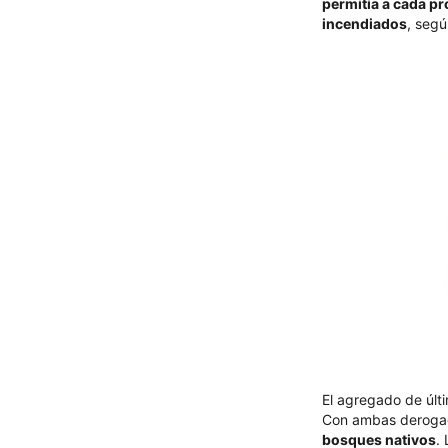
permitía a cada pr
incendiados
, segú
El agregado de últ
Con ambas deroga
bosques nativos
.