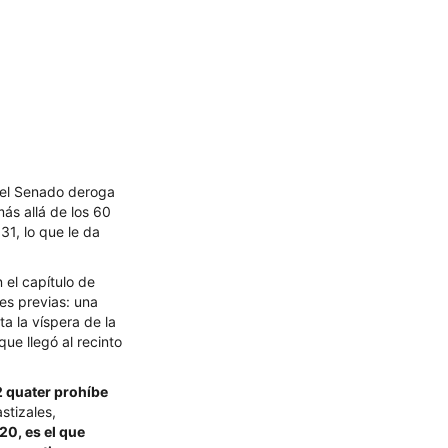
a el Senado deroga
ás allá de los 60
31, lo que le da
 el capítulo de
es previas: una
a la víspera de la
ue llegó al recinto
2 quater prohíbe
stizales,
20, es el que