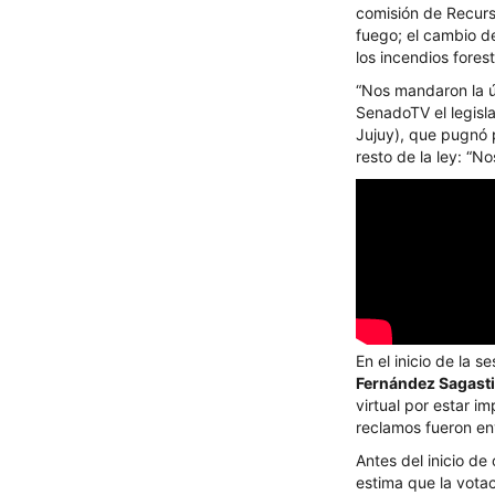
comisión de Recurso
fuego; el cambio d
los incendios fores
“Nos mandaron la úl
SenadoTV el legisl
Jujuy), que pugnó p
resto de la ley: “N
En el inicio de la
Fernández Sagast
virtual por estar 
reclamos fueron en
Antes del inicio de
estima que la votac