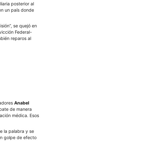
aria posterior al
en un país donde
sión”, se quejó en
icción Federal-
mbién reparos al
nadores
Anabel
bate de manera
dación médica. Esos
e la palabra y se
un golpe de efecto