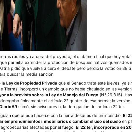
tierras rurales ya afuera del proyecto, el dictamen final que hoy vot
o que permitía extender la protección de bosques nativos quemados m
Patria pidió que vuelva a cero el debate pero perdió la votación 38 a 
 para buscar la media sanción.
e la
Ley de Propiedad Privada
que el Senado trata este jueves, ya sin
e Tierras, incorporó un cambio que no había circulado en las version
r a la prevista sobre la Ley de Manejo del Fuego
(N° 26.815). Hast
 derogaba únicamente el artículo 22 quater de esa norma; la versión q
lDiarioAR
sumó, sin aviso previo, la derogación del artículo 22 ter.
regulan qué puede hacerse con la tierra después de un incendio.
El 2
zar emprendimientos inmobiliarios o cambiar el uso del suelo
en pa
 agropecuarias afectadas por el fuego.
El 22 ter, incorporado en 20