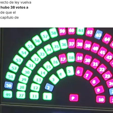
oyecto de ley vuelva
:
hubo 38 votos a
 de que el
 capítulo de