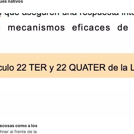
ques nativos
boscosas como a los
ner al frente de la