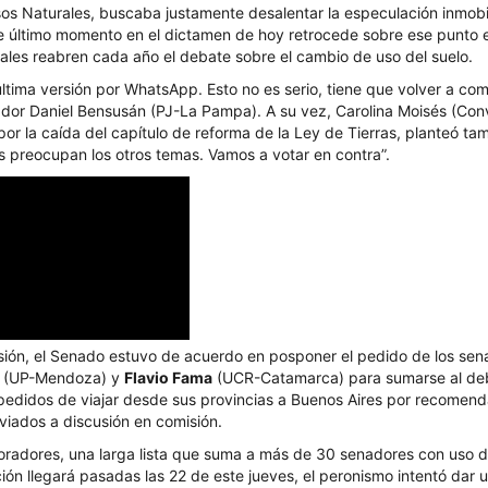
s Naturales, buscaba justamente desalentar la especulación inmobili
e último momento en el dictamen de hoy retrocede sobre ese punto 
tales reabren cada año el debate sobre el cambio de uso del suelo.
tima versión por WhatsApp. Esto no es serio, tiene que volver a comi
ador Daniel Bensusán (PJ-La Pampa). A su vez, Carolina Moisés (Conv
or la caída del capítulo de reforma de la Ley de Tierras, planteó ta
os preocupan los otros temas. Vamos a votar en contra”.
 sesión, el Senado estuvo de acuerdo en posponer el pedido de los se
i
(UP-Mendoza) y
Flavio Fama
(UCR-Catamarca) para sumarse al de
impedidos de viajar desde sus provincias a Buenos Aires por recomen
viados a discusión en comisión.
 oradores, una larga lista que suma a más de 30 senadores con uso d
ión llegará pasadas las 22 de este jueves, el peronismo intentó dar 