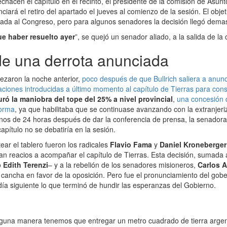
echacen el capítulo en el recinto, el presidente de la comisión de Asunt
nciará el retiro del apartado el jueves al comienzo de la sesión. El objet
ada al Congreso, pero para algunos senadores la decisión llegó demas
ue haber resuelto ayer
”, se quejó un senador aliado, a la salida de la
de una derrota anunciada
zaron la noche anterior,
poco después de que Bullrich saliera a anun
icaciones introducidas a último momento al capítulo de Tierras para con
ró la maniobra del tope del 25% a nivel provincial
,
una concesión 
forma
, ya que habilitaba que se continuase avanzando con la extranjeriz
s de 24 horas después de dar la conferencia de prensa, la senadora 
apítulo no se debatiría en la sesión.
ear el tablero fueron los radicales
Flavio Fama
y
Daniel Kroneberger
an reacios a acompañar el capítulo de Tierras. Esta decisión, sumada
o
Edith Terenzi
– y a la rebelión de los senadores misioneros,
Carlos A
la cancha en favor de la oposición. Pero fue el pronunciamiento del g
 día siguiente lo que terminó de hundir las esperanzas del Gobierno.
nguna manera tenemos que entregar un metro cuadrado de tierra argent