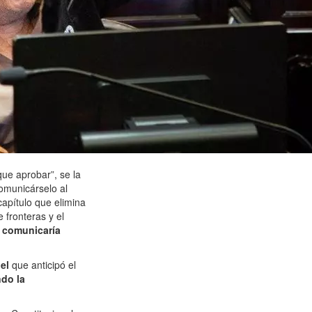
ue aprobar”, se la
comunicárselo al
capítulo que elimina
e fronteras y el
lo comunicaría
uel
que anticipó el
ndo la