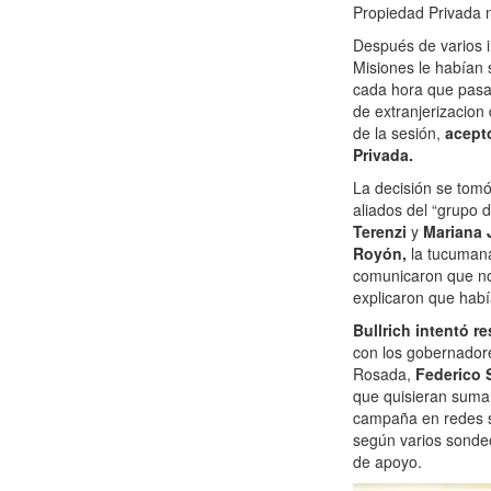
Propiedad Privada 
Después de varios 
Misiones le habían 
cada hora que pasa
de extranjerizacion 
de la sesión,
aceptó
Privada.
La decisión se tomó
aliados del “grupo 
Terenzi
y
Mariana 
Royón,
la tucuma
comunicaron que no e
explicaron que habí
Bullrich intentó r
con los gobernadore
Rosada,
Federico 
que quisieran suma
campaña en redes s
según varios sonde
de apoyo.