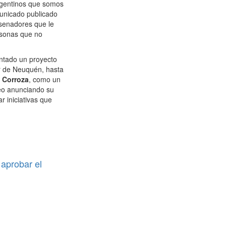
argentinos que somos
municado publicado
 senadores que le
rsonas que no
entado un proyecto
or de Neuquén, hasta
a Corroza
, como un
deo anunciando su
 iniciativas que
.
 aprobar el