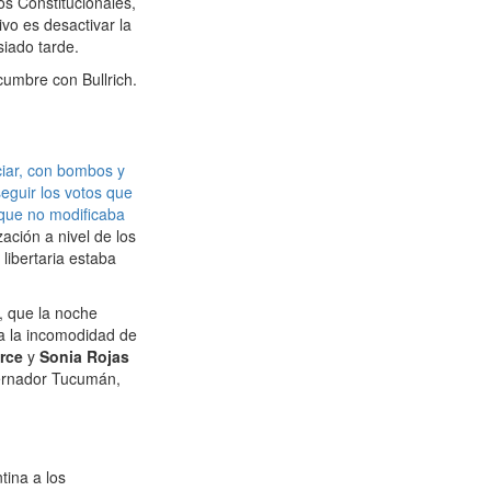
os Constitucionales,
ivo es desactivar la
iado tarde.
 cumbre con Bullrich.
ciar, con bombos y
seguir los votos que
que no modificaba
ación a nivel de los
libertaria estaba
, que la noche
 a la incomodidad de
rce
y
Sonia Rojas
obernador Tucumán,
ina a los