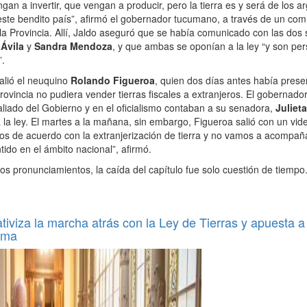
ngan a invertir, que vengan a producir, pero la tierra es y será de los 
este bendito país”, afirmó el gobernador tucumano, a través de un co
e la Provincia. Allí, Jaldo aseguró que se había comunicado con las dos
 Ávila
y
Sandra Mendoza
, y que ambas se oponían a la ley “y son pe
”.
alió el neuquino
Rolando Figueroa
, quien dos días antes había pres
provincia no pudiera vender tierras fiscales a extranjeros. El gobernad
aliado del Gobierno y en el oficialismo contaban a su senadora,
Juliet
a la ley. El martes a la mañana, sin embargo, Figueroa salió con un vi
s de acuerdo con la extranjerización de tierra y no vamos a acompañar
ido en el ámbito nacional”, afirmó.
s pronunciamientos, la caída del capítulo fue solo cuestión de tiempo
ativiza la marcha atrás con la Ley de Tierras y apuesta a
orma