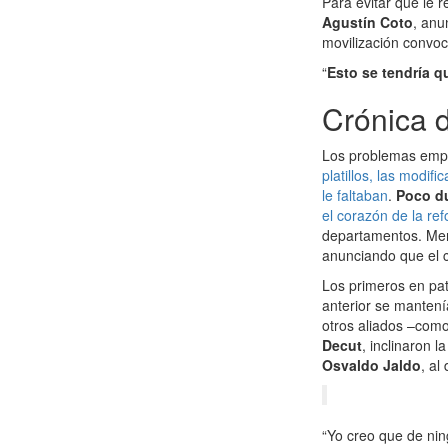
Para evitar que le r
Agustín Coto
, anu
movilización convoc
“
Esto se tendría q
Crónica 
Los problemas empe
platillos, las modif
le faltaban
.
Poco du
el corazón de la re
departamentos. Meno
anunciando que el c
Los primeros en pat
anterior se mantení
otros aliados –com
Decut
, inclinaron 
Osvaldo Jaldo
, al
“Yo creo que de ni