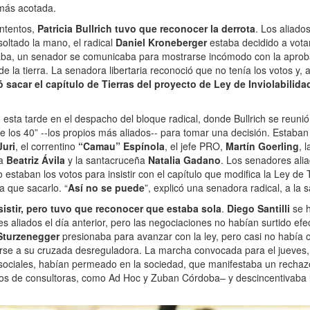
más acotada.
intentos,
Patricia Bullrich tuvo que reconocer la derrota
. Los aliad
soltado la mano, el radical
Daniel Kroneberger
estaba decidido a vota
ba, un senador se comunicaba para mostrarse incómodo con la aproba
de la tierra. La senadora libertaria reconoció que no tenía los votos y, a
 sacar el capítulo de Tierras del proyecto de Ley de Inviolabilida
 esta tarde en el despacho del bloque radical, donde Bullrich se reuni
de los 40” --los propios más aliados-- para tomar una decisión. Estaban
Juri
, el correntino
“Camau” Espínola
, el jefe PRO,
Martín Goerling
, 
na
Beatriz Ávila
y la santacruceña
Natalia Gadano
. Los senadores alia
staban los votos para insistir con el capítulo que modifica la Ley de T
a que sacarlo. “
Así no se puede
”, explicó una senadora radical, a la 
esistir, pero tuvo que reconocer que estaba sola
.
Diego Santilli
se 
s aliados el día anterior, pero las negociaciones no habían surtido ef
Sturzenegger
presionaba para avanzar con la ley, pero casi no había o
rse a su cruzada desreguladora. La marcha convocada para el jueves, 
ociales, habían permeado en la sociedad, que manifestaba un rechaz
os de consultoras, como Ad Hoc y Zuban Córdoba– y descincentivaba 