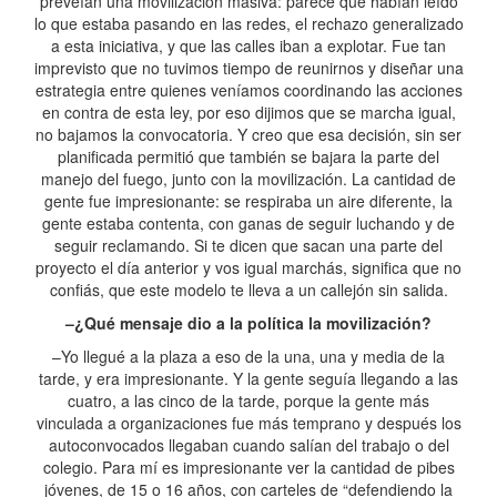
preveían una movilización masiva: parece que habían leído
lo que estaba pasando en las redes, el rechazo generalizado
a esta iniciativa, y que las calles iban a explotar. Fue tan
imprevisto que no tuvimos tiempo de reunirnos y diseñar una
estrategia entre quienes veníamos coordinando las acciones
en contra de esta ley, por eso dijimos que se marcha igual,
no bajamos la convocatoria. Y creo que esa decisión, sin ser
planificada permitió que también se bajara la parte del
manejo del fuego, junto con la movilización. La cantidad de
gente fue impresionante: se respiraba un aire diferente, la
gente estaba contenta, con ganas de seguir luchando y de
seguir reclamando. Si te dicen que sacan una parte del
proyecto el día anterior y vos igual marchás, significa que no
confiás, que este modelo te lleva a un callejón sin salida.
–¿Qué mensaje dio a la política la movilización?
–Yo llegué a la plaza a eso de la una, una y media de la
tarde, y era impresionante. Y la gente seguía llegando a las
cuatro, a las cinco de la tarde, porque la gente más
vinculada a organizaciones fue más temprano y después los
autoconvocados llegaban cuando salían del trabajo o del
colegio. Para mí es impresionante ver la cantidad de pibes
jóvenes, de 15 o 16 años, con carteles de “defendiendo la