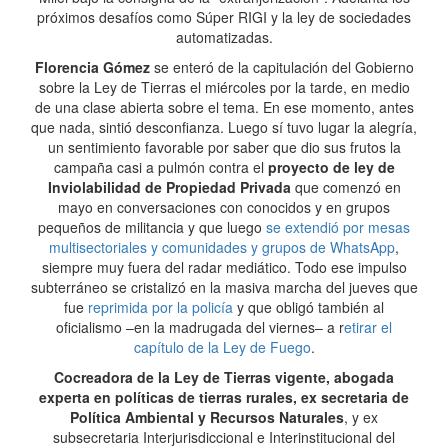
próximos desafíos como Súper RIGI y la ley de sociedades
automatizadas.
Florencia Gómez
se enteró de la capitulación del Gobierno
sobre la Ley de Tierras el miércoles por la tarde, en medio
de una clase abierta sobre el tema. En ese momento, antes
que nada, sintió desconfianza. Luego sí tuvo lugar la alegría,
un sentimiento favorable por saber que dio sus frutos la
campaña casi a pulmón contra el
proyecto de ley de
Inviolabilidad de Propiedad Privada
que comenzó en
mayo en conversaciones con conocidos y en grupos
pequeños de militancia y que luego
se extendió por mesas
multisectoriales y comunidades y grupos de WhatsApp
,
siempre muy fuera del radar mediático. Todo ese impulso
subterráneo se cristalizó en la masiva marcha del jueves que
fue
reprimida por la policía
y que obligó también al
oficialismo –en la madrugada del viernes– a r
etirar el
capítulo de la Ley de Fuego
.
Cocreadora de la Ley de Tierras vigente, abogada
experta en políticas de tierras rurales, ex secretaria de
Política Ambiental y Recursos Naturales
, y ex
subsecretaria Interjurisdiccional e Interinstitucional del