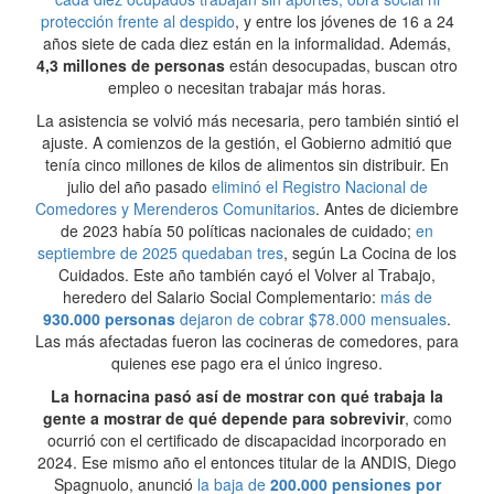
protección frente al despido
, y entre los jóvenes de 16 a 24
años siete de cada diez están en la informalidad. Además,
4,3 millones de personas
están desocupadas, buscan otro
empleo o necesitan trabajar más horas.
La asistencia se volvió más necesaria, pero también sintió el
ajuste. A comienzos de la gestión, el Gobierno admitió que
tenía cinco millones de kilos de alimentos sin distribuir. En
julio del año pasado
eliminó el Registro Nacional de
Comedores y Merenderos Comunitarios
. Antes de diciembre
de 2023 había 50 políticas nacionales de cuidado;
en
septiembre de 2025 quedaban tres
, según La Cocina de los
Cuidados. Este año también cayó el Volver al Trabajo,
heredero del Salario Social Complementario:
más de
930.000 personas
dejaron de cobrar $78.000 mensuales
.
Las más afectadas fueron las cocineras de comedores, para
quienes ese pago era el único ingreso.
La hornacina pasó así de mostrar con qué trabaja la
gente a mostrar de qué depende para sobrevivir
, como
ocurrió con el certificado de discapacidad incorporado en
2024. Ese mismo año el entonces titular de la ANDIS, Diego
Spagnuolo, anunció
la baja de
200.000 pensiones por