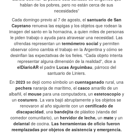
hablan de los pobres, pero no están cerca de sus
necesidades”
Cada domingo previo al 7 de agosto, el
santuario de San
Cayetano
renueva las espigas y los objetos que rodean la
imagen del santo en la hornacina, a quien miles de personas
le piden trabajo o ayuda para atravesar una necesidad. Las
ofrendas representan un
termómetro social
y permiten
observar cómo cambia el trabajo en la Argentina y cómo se
desinflan las expectativas de los fieles. “Cada objeto intenta
representar alguna dimensión de la realidad”, dice a
elDiarioAR
el padre
Lucas Arguimbau
, párroco del
santuario de Liniers.
En
2023
se dejó como símbolo un
cuentaganado
rural, una
pechera
naranja de marítimo, el
casco
amarillo de un
albañil, el
mouse
para una computadora, un
estetoscopio
y
un
costurero
. La vara bajó abruptamente y los objetos se
renovaron al año siguiente con un
certificado de
discapacidad
, una
bandejita
de plástico (vianda del
comedor comunitario), un
hervidor de leche,
un
mate
y un
delantal
de cocina.
Las herramientas de oficio fueron
reemplazadas por objetos de asistencia y emergencia.