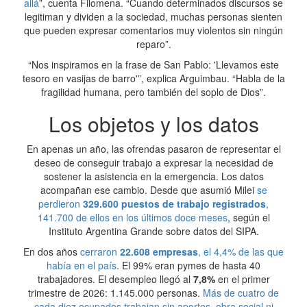
allá
”, cuenta Filomena. “Cuando determinados discursos se
legitiman y dividen a la sociedad, muchas personas sienten
que pueden expresar comentarios muy violentos sin ningún
reparo”.
“Nos inspiramos en la frase de San Pablo: 'Llevamos este
tesoro en vasijas de barro'”, explica Arguimbau. “Habla de la
fragilidad humana, pero también del soplo de Dios”.
Los objetos y los datos
En apenas un año, las ofrendas pasaron de representar el
deseo de conseguir trabajo a expresar la necesidad de
sostener la asistencia en la emergencia. Los datos
acompañan ese cambio. Desde que asumió Milei
se
perdieron
329.600 puestos de trabajo registrados
,
141.700 de ellos en los últimos doce meses
, según el
Instituto Argentina Grande sobre datos del SIPA.
En dos años
cerraron
22.608 empresas
, el 4,4% de las que
había en el país
. El 99% eran pymes de hasta 40
trabajadores. El desempleo llegó al
7,8%
en el primer
trimestre de 2026: 1.145.000 personas.
Más de cuatro de
cada diez ocupados trabajan sin aportes, obra social ni