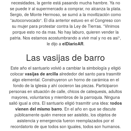
necesidades, la gente está pasando mucha hambre. Ya no
se puede ir al supermercado a comprar, no alcanza la plata.
Sergio, de Monte Hermoso, se sumó a la movilización como
”autoconvocado“. El día anterior estuvo en el Congreso con
su mujer para protestar contra la Ley de Tierras. ”Vinimos
porque esto no da mas. No hay laburo, quieren vender la
patria. Nos estamos acostumbrando a vivir mal y no es así“,
le dijo a
elDiarioAR
.
Las vasijas de barro
Este año el santuario volvió a cambiar la simbología y eligió
colocar
vasijas de arcilla
alrededor del santo para trasmitir
algo elemental. Construyeron un horno de carámica en el
fondo de la iglesia y ahí cocieron las piezas. Participaron
personas en situación de calle, chicos de catequesis, adultos
mayores, voluntarios y miembros de la parroquia. Ninguna
salió igual a otra. El santuario eligió trasmitir una idea:
todos
vienen del mismo barro
. En el año en que se discute
públicamente quién merece ser asistido, los objetos de
asistencia y emergencia fueron reemplazados por el
recordatorio de que todos son iguales, todos son humanos.