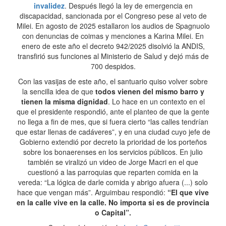
invalidez
. Después llegó la ley de emergencia en
discapacidad, sancionada por el Congreso pese al veto de
Milei. En agosto de 2025 estallaron los audios de Spagnuolo
con denuncias de coimas y menciones a Karina Milei. En
enero de este año el decreto 942/2025 disolvió la ANDIS,
transfirió sus funciones al Ministerio de Salud y dejó más de
700 despidos.
Con las vasijas de este año, el santuario quiso volver sobre
la sencilla idea de que
todos vienen del mismo barro y
tienen la misma dignidad
. Lo hace en un contexto en el
que el presidente respondió, ante el planteo de que la gente
no llega a fin de mes, que si fuera cierto “las calles tendrían
que estar llenas de cadáveres”, y en una ciudad cuyo jefe de
Gobierno extendió por decreto la prioridad de los porteños
sobre los bonaerenses en los servicios públicos. En julio
también se viralizó un video de Jorge Macri en el que
cuestionó a las parroquias que reparten comida en la
vereda: “La lógica de darle comida y abrigo afuera (...) solo
hace que vengan más”. Arguimbau respondió:
“El que vive
en la calle vive en la calle. No importa si es de provincia
o Capital”.