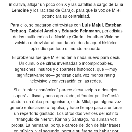
iniciativa, aflojar un poco con X y las batallas a cargo de
Lilia
Lemoine
y los racistas de Carajo, para que la voz de Milei
potenciara su centralidad.
Para ello, se pactaron entrevistas con
Luis Majul
,
Esteban
Trebucq
,
Gabriel Anello
y
Eduardo Feinmann
, periodistas
de los multimedios La Nación y Clarín. Jonathan Viale no
volvió a entrevistar al mandatario desde aquel histórico
episodio que todo el mundo recuerda.
El problema fue que Milei no tenía nada nuevo para decir.
Un cúmulo de cifras inventadas o incomprobables,
agresiones, insultos y disparates históricos, que —muy
significativamente— generan cada vez menos rating
televisivo y conversación en las redes.
Si el “motor económico” parece circunscripto a dos ejes,
superávit fiscal y peso apreciado, el “motor político” está
atado a un único protagonismo, el de Milei, que alguna vez
generó entusiasmo o repulsa, y hace tiempo pasó a entonar
un repertorio gastado. Los otros dos vértices del extinto
“triángulo de hierro”, Karina y Santiago, no suman voz
propia. La hermana, porque carece del don de hilar frases
en público, y el segundo, porque su fuerte es hablar por