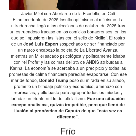
Javier Milei con Aberlardo de la Espriella, en Cali
El antecedente de 2025 insufla optimismo al mileísmo. La
ultraderecha llegó a las elecciones de octubre de 2025 tras
un estruendoso fracaso en los comicios bonaerenses, en los
que se impusieron las listas con el sello de Kicillof. El rostro
de un
José Luis Espert
sospechado de ser financiado por
un narco encabezó la boleta de La Libertad Avanza,
mientras un Milei sacado psicológica y políticamente lidiaba
con “el Profe” y las coimas del 3% de ANDIS atribuidas a
Karina. La economía se acercaba a un precipicio y todas las
promesas de calma financiera parecían evaporarse. Con ese
mar de fondo,
Donald Trump
posó su mirada en su aliado,
prometió un blindaje político y económico, amenazó con
represalias, y ello bastó para agrupar todos los miedos y
brindar un triunfo nítido del oficialismo.
Fue una situación
excepcionalísima, quizás irrepetible, pero que llenó de
ilusión al pronóstico de Caputo de que “esta vez es
diferente”
.
Frío