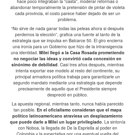
hace poco integraban la “casta”, moderar reformas o
abandonar temporalmente la pretensión de pintar de violeta
cada provincia, el costo parece haber dejado de ser un
problema.
“No sirve de nada ganar todas las peleas ahora si después
perdemos la elección”, grafica una fuente al tanto de la
estrategia que se impulsa en Balcarce 50. El giro encierra
una ironía para un Gobierno que hizo de la intransigencia
una identidad.
Milei llegó a la Casa Rosada prometiendo
no negociar las ideas y convirtió cada concesión en
sinónimo de debilidad
. Casi tres años después, mientras
intenta exportar ese modelo al resto del continente, su
principal armadora política trabaja para garantizarle un
segundo mandato mediante una estrategia que depende
precisamente de aquello que el Presidente siempre
despreció en público.
La apuesta regional, mientras tanto, nunca había parecido
tan posible.
En el oficialismo consideran que el mapa
político latinoamericano atraviesa un desplazamiento
que puede darle a Milei un lugar privilegiado
. La sintonía
con Noboa, la llegada de De la Espriella al poder en
Colombia y la expectativa por una eventual vuelta del