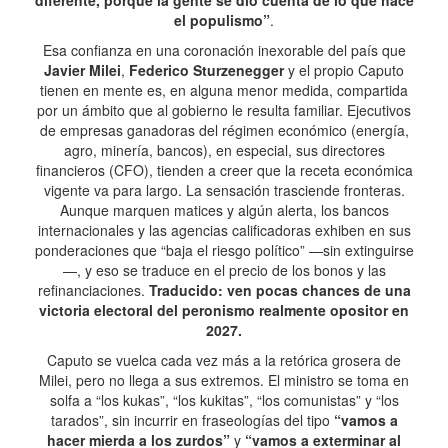
diferente, porque la gente se dio cuenta de lo que hace
el populismo”
.
Esa confianza en una coronación inexorable del país que
Javier Milei
,
Federico Sturzenegger
y el propio Caputo
tienen en mente es, en alguna menor medida, compartida
por un ámbito que al gobierno le resulta familiar. Ejecutivos
de empresas ganadoras del régimen económico (energía,
agro, minería, bancos), en especial, sus directores
financieros (CFO), tienden a creer que la receta económica
vigente va para largo. La sensación trasciende fronteras.
Aunque marquen matices y algún alerta, los bancos
internacionales y las agencias calificadoras exhiben en sus
ponderaciones que “baja el riesgo político” —sin extinguirse
—, y eso se traduce en el precio de los bonos y las
refinanciaciones.
Traducido: ven pocas chances de una
victoria electoral del peronismo realmente opositor en
2027.
Caputo se vuelca cada vez más a la retórica grosera de
Milei, pero no llega a sus extremos. El ministro se toma en
solfa a “los kukas”, “los kukitas”, “los comunistas” y “los
tarados”, sin incurrir en fraseologías del tipo
“vamos a
hacer mierda a los zurdos”
y
“vamos a exterminar al