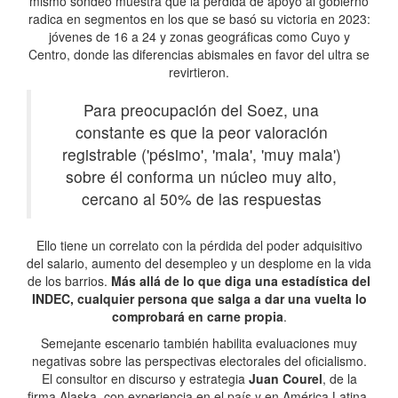
mismo sondeo muestra que la pérdida de apoyo al gobierno
radica en segmentos en los que se basó su victoria en 2023:
jóvenes de 16 a 24 y zonas geográficas como Cuyo y
Centro, donde las diferencias abismales en favor del ultra se
revirtieron.
Para preocupación del Soez, una
constante es que la peor valoración
registrable ('pésimo', 'mala', 'muy mala')
sobre él conforma un núcleo muy alto,
cercano al 50% de las respuestas
Ello tiene un correlato con la pérdida del poder adquisitivo
del salario, aumento del desempleo y un desplome en la vida
de los barrios.
Más allá de lo que diga una estadística del
INDEC, cualquier persona que salga a dar una vuelta lo
comprobará en carne propia
.
Semejante escenario también habilita evaluaciones muy
negativas sobre las perspectivas electorales del oficialismo.
El consultor en discurso y estrategia
Juan Courel
, de la
firma Alaska, con experiencia en el país y en América Latina,