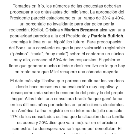
Tomados en frío, los números de las encuestas deberían
preocupar a los entusiastas del mileísmo. La aprobación del
Presidente pareció estacionarse en un rango de 33% a 40%,
un porcentaje no invalidante para dar pelea por la
reelección. Kicillof, Cristina y
Myriam Bregman
alcanzan una
popularidad parecida a la del Presidente y
Patricia Bullrich
,
enemiga íntima en un hipotético futuro. Para preocupación
del Soez, una constante es que la peor valoración registrable
(“pésimo”, “mala”, “muy mala”) sobre él conforma un núcleo
muy alto, cercano al 50% de las respuestas. El gobierno
tiene que generar mucho miedo o desincentivo en lo que hay
enfrente para que Milei recupere una cómoda mayoría.
El dato más significativo que parecen confirmar los sondeos
desde hace meses es una evaluación muy negativa y
desesperanzada sobre la economía del país y la del propio
hogar. Atlas Intel, una consultora brasileña que ganó fama
en los últimos años por aciertos en predicciones electorales
en América Latina, registró en su informe de julio que sólo
17% de los consultados estima que la situación de su familia
es buena y 20% dice que va a mejorar en el próximo
semestre. La desesperanza se impone por demolición. El