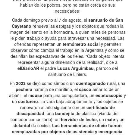
hablan de los pobres, pero no están cerca de sus
necesidades”
Cada domingo previo al 7 de agosto, el
santuario de San
Cayetano
renueva las espigas y los objetos que rodean la
imagen del santo en la hornacina, a quien miles de personas
le piden trabajo o ayuda para atravesar una necesidad. Las
ofrendas representan un
termómetro social
y permiten
observar cómo cambia el trabajo en la Argentina y cómo se
desinflan las expectativas de los fieles. “Cada objeto intenta
representar alguna dimensión de la realidad”, dice a
elDiarioAR
el padre
Lucas Arguimbau
, párroco del
santuario de Liniers.
En
2023
se dejó como símbolo un
cuentaganado
rural, una
pechera
naranja de marítimo, el
casco
amarillo de un
albañil, el
mouse
para una computadora, un
estetoscopio
y
un
costurero
. La vara bajó abruptamente y los objetos se
renovaron al año siguiente con un
certificado de
discapacidad
, una
bandejita
de plástico (vianda del
comedor comunitario), un
hervidor de leche,
un
mate
y un
delantal
de cocina.
Las herramientas de oficio fueron
reemplazadas por objetos de asistencia y emergencia.