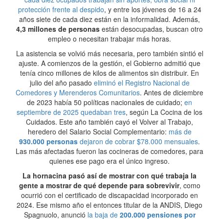
protección frente al despido
, y entre los jóvenes de 16 a 24
años siete de cada diez están en la informalidad. Además,
4,3 millones de personas
están desocupadas, buscan otro
empleo o necesitan trabajar más horas.
La asistencia se volvió más necesaria, pero también sintió el
ajuste. A comienzos de la gestión, el Gobierno admitió que
tenía cinco millones de kilos de alimentos sin distribuir. En
julio del año pasado
eliminó el Registro Nacional de
Comedores y Merenderos Comunitarios
. Antes de diciembre
de 2023 había 50 políticas nacionales de cuidado;
en
septiembre de 2025 quedaban tres
, según La Cocina de los
Cuidados. Este año también cayó el Volver al Trabajo,
heredero del Salario Social Complementario:
más de
930.000 personas
dejaron de cobrar $78.000 mensuales
.
Las más afectadas fueron las cocineras de comedores, para
quienes ese pago era el único ingreso.
La hornacina pasó así de mostrar con qué trabaja la
gente a mostrar de qué depende para sobrevivir
, como
ocurrió con el certificado de discapacidad incorporado en
2024. Ese mismo año el entonces titular de la ANDIS, Diego
Spagnuolo, anunció
la baja de
200.000 pensiones por