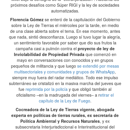
próximos desafíos como Súper RIGI y la ley de sociedades
automatizadas.
Florencia Gómez
se enteró de la capitulación del Gobierno
sobre la Ley de Tierras el miércoles por la tarde, en medio
de una clase abierta sobre el tema. En ese momento, antes
que nada, sintió desconfianza. Luego sí tuvo lugar la alegría,
un sentimiento favorable por saber que dio sus frutos la
campaña casi a pulmón contra el
proyecto de ley de
Inviolabilidad de Propiedad Privada
que comenzó en
mayo en conversaciones con conocidos y en grupos
pequeños de militancia y que luego
se extendió por mesas
multisectoriales y comunidades y grupos de WhatsApp
,
siempre muy fuera del radar mediático. Todo ese impulso
subterráneo se cristalizó en la masiva marcha del jueves que
fue
reprimida por la policía
y que obligó también al
oficialismo –en la madrugada del viernes– a r
etirar el
capítulo de la Ley de Fuego
.
Cocreadora de la Ley de Tierras vigente, abogada
experta en políticas de tierras rurales, ex secretaria de
Política Ambiental y Recursos Naturales
, y ex
subsecretaria Interjurisdiccional e Interinstitucional del