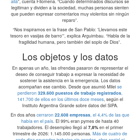
allá
”, cuenta Filomena. “Cuando determinados discursos se
legitiman y dividen a la sociedad, muchas personas sienten
que pueden expresar comentarios muy violentos sin ningún
reparo”.
“Nos inspiramos en la frase de San Pablo: 'Llevamos este
tesoro en vasijas de barro'”, explica Arguimbau. “Habla de la
fragilidad humana, pero también del soplo de Dios”.
Los objetos y los datos
En apenas un año, las ofrendas pasaron de representar el
deseo de conseguir trabajo a expresar la necesidad de
sostener la asistencia en la emergencia. Los datos
acompañan ese cambio. Desde que asumió Milei
se
perdieron
329.600 puestos de trabajo registrados
,
141.700 de ellos en los últimos doce meses
, según el
Instituto Argentina Grande sobre datos del SIPA.
En dos años
cerraron
22.608 empresas
, el 4,4% de las que
había en el país
. El 99% eran pymes de hasta 40
trabajadores. El desempleo llegó al
7,8%
en el primer
trimestre de 2026: 1.145.000 personas.
Más de cuatro de
cada diez ocupados trabajan sin aportes, obra social ni