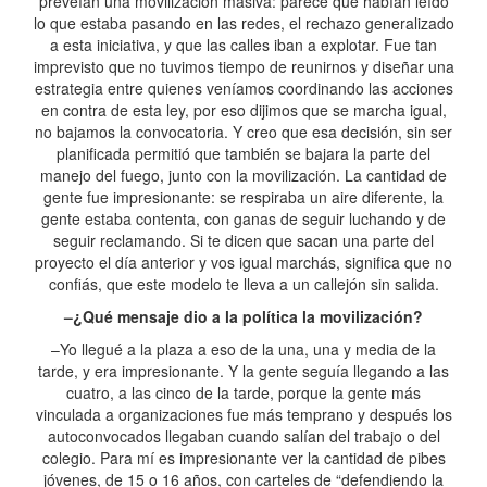
preveían una movilización masiva: parece que habían leído
lo que estaba pasando en las redes, el rechazo generalizado
a esta iniciativa, y que las calles iban a explotar. Fue tan
imprevisto que no tuvimos tiempo de reunirnos y diseñar una
estrategia entre quienes veníamos coordinando las acciones
en contra de esta ley, por eso dijimos que se marcha igual,
no bajamos la convocatoria. Y creo que esa decisión, sin ser
planificada permitió que también se bajara la parte del
manejo del fuego, junto con la movilización. La cantidad de
gente fue impresionante: se respiraba un aire diferente, la
gente estaba contenta, con ganas de seguir luchando y de
seguir reclamando. Si te dicen que sacan una parte del
proyecto el día anterior y vos igual marchás, significa que no
confiás, que este modelo te lleva a un callejón sin salida.
–¿Qué mensaje dio a la política la movilización?
–Yo llegué a la plaza a eso de la una, una y media de la
tarde, y era impresionante. Y la gente seguía llegando a las
cuatro, a las cinco de la tarde, porque la gente más
vinculada a organizaciones fue más temprano y después los
autoconvocados llegaban cuando salían del trabajo o del
colegio. Para mí es impresionante ver la cantidad de pibes
jóvenes, de 15 o 16 años, con carteles de “defendiendo la