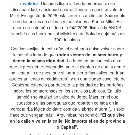
invalidez
. Después llegó la ley de emergencia en
discapacidad, sancionada por el Congreso pese al veto de
Milei. En agosto de 2025 estallaron los audios de Spagnuolo
con denuncias de coimas y menciones a Karina Milei. En
enero de este año el decreto 942/2025 disolvió la ANDIS,
transfirió sus funciones al Ministerio de Salud y dejó más de
700 despidos.
Con las vasijas de este año, el santuario quiso volver sobre
la sencilla idea de que
todos vienen del mismo barro y
tienen la misma dignidad
. Lo hace en un contexto en el
que el presidente respondió, ante el planteo de que la gente
no llega a fin de mes, que si fuera cierto “las calles tendrían
que estar llenas de cadáveres”, y en una ciudad cuyo jefe de
Gobierno extendió por decreto la prioridad de los porteños
sobre los bonaerenses en los servicios públicos. En julio
también se viralizó un video de Jorge Macri en el que
cuestionó a las parroquias que reparten comida en la
vereda: “La lógica de darle comida y abrigo afuera (...) solo
hace que vengan más”. Arguimbau respondió:
“El que vive
en la calle vive en la calle. No importa si es de provincia
o Capital”.