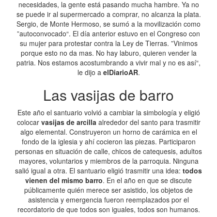
necesidades, la gente está pasando mucha hambre. Ya no
se puede ir al supermercado a comprar, no alcanza la plata.
Sergio, de Monte Hermoso, se sumó a la movilización como
”autoconvocado“. El día anterior estuvo en el Congreso con
su mujer para protestar contra la Ley de Tierras. ”Vinimos
porque esto no da mas. No hay laburo, quieren vender la
patria. Nos estamos acostumbrando a vivir mal y no es así“,
le dijo a
elDiarioAR
.
Las vasijas de barro
Este año el santuario volvió a cambiar la simbología y eligió
colocar
vasijas de arcilla
alrededor del santo para trasmitir
algo elemental. Construyeron un horno de carámica en el
fondo de la iglesia y ahí cocieron las piezas. Participaron
personas en situación de calle, chicos de catequesis, adultos
mayores, voluntarios y miembros de la parroquia. Ninguna
salió igual a otra. El santuario eligió trasmitir una idea:
todos
vienen del mismo barro
. En el año en que se discute
públicamente quién merece ser asistido, los objetos de
asistencia y emergencia fueron reemplazados por el
recordatorio de que todos son iguales, todos son humanos.