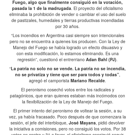
Fuego, algo que finalmente consiguió en la votación,
pasada la 1 de la madrugada
. El proyecto del oficialismo
eliminaba la prohibición de vender o cambiar el uso del suelo
de pastizales, humedales y tierras productivas incendiadas
por 30 años.
“Los incendios en Argentina casi siempre son intencionales
pero no se encuentra a quienes los producen. Con la Ley de
Manejo del Fuego se había logrado un efecto disuasivo y
con esta modificación, lo estamos eliminando. Es una
regresión”, cuestionó el entrerriano
Adan Bahl (PJ)
.
“
La patria no solo no se vende. La patria no se incendia,
no se privatiza y tiene que ser para todos y todas”
,
agregó el camporista
Mariano Recalde
.
El peronismo cosechó votos entre los radicales y
patagónicos, que eran quienes estaban más incómodos con
la flexibilización de la Ley de Manejo del Fuego.
El primer intento del peronismo de voltear la sesión, a su
vez, ya había fracasado. Poco después de que comenzara la
sesión, el jefe del interbloque,
José Mayans
, pidió devolver
la iniciativa a comisiones, pero no consiguió los votos. Por 38
votos en contra y 31 a favor, el oficialismo consiguió seguir