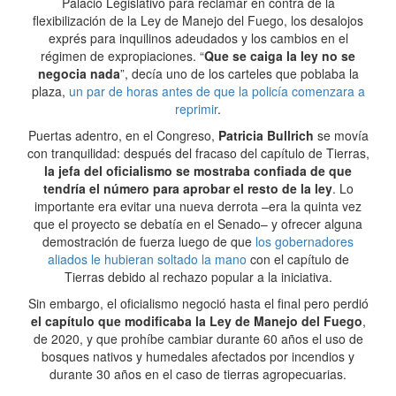
Palacio Legislativo para reclamar en contra de la
flexibilización de la Ley de Manejo del Fuego, los desalojos
exprés para inquilinos adeudados y los cambios en el
régimen de expropiaciones. “
Que se caiga la ley no se
negocia nada
”, decía uno de los carteles que poblaba la
plaza,
un par de horas antes de que la policía comenzara a
reprimir
.
Puertas adentro, en el Congreso,
Patricia Bullrich
se movía
con tranquilidad: después del fracaso del capítulo de Tierras,
la jefa del oficialismo se mostraba confiada de que
tendría el número para aprobar el resto de la ley
. Lo
importante era evitar una nueva derrota –era la quinta vez
que el proyecto se debatía en el Senado– y ofrecer alguna
demostración de fuerza luego de que
los gobernadores
aliados le hubieran soltado la mano
con el capítulo de
Tierras debido al rechazo popular a la iniciativa.
Sin embargo, el oficialismo negoció hasta el final pero perdió
el capítulo que modificaba la Ley de Manejo del Fuego
,
de 2020, y que prohíbe cambiar durante 60 años el uso de
bosques nativos y humedales afectados por incendios y
durante 30 años en el caso de tierras agropecuarias.