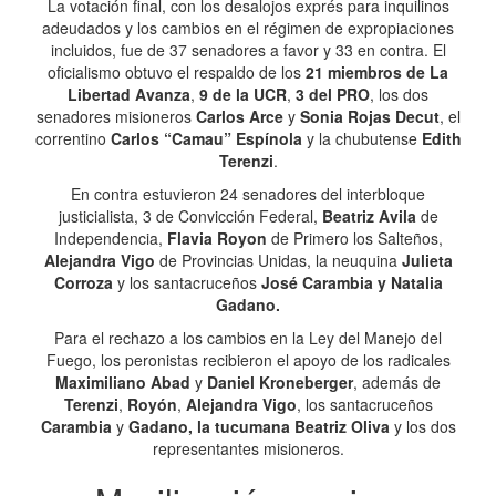
La votación final, con los desalojos exprés para inquilinos
adeudados y los cambios en el régimen de expropiaciones
incluidos, fue de 37 senadores a favor y 33 en contra. El
oficialismo obtuvo el respaldo de los
21 miembros de La
Libertad Avanza
,
9 de la UCR
,
3 del PRO
, los dos
senadores misioneros
Carlos Arce
y
Sonia Rojas Decut
, el
correntino
Carlos “Camau” Espínola
y la chubutense
Edith
Terenzi
.
En contra estuvieron 24 senadores del interbloque
justicialista, 3 de Convicción Federal,
Beatriz Avila
de
Independencia,
Flavia Royon
de Primero los Salteños,
Alejandra Vigo
de Provincias Unidas, la neuquina
Julieta
Corroza
y los santacruceños
José Carambia y Natalia
Gadano.
Para el rechazo a los cambios en la Ley del Manejo del
Fuego, los peronistas recibieron el apoyo de los radicales
Maximiliano Abad
y
Daniel Kroneberger
, además de
Terenzi
,
Royón
,
Alejandra Vigo
, los santacruceños
Carambia
y
Gadano, la tucumana Beatriz Oliva
y los dos
representantes misioneros.