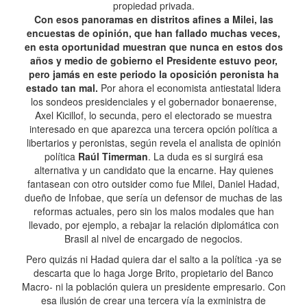
propiedad privada.
Con esos panoramas en distritos afines a Milei, las
encuestas de opinión, que han fallado muchas veces,
en esta oportunidad muestran que nunca en estos dos
años y medio de gobierno el Presidente estuvo peor,
pero jamás en este periodo la oposición peronista ha
estado tan mal.
Por ahora el economista antiestatal lidera
los sondeos presidenciales y el gobernador bonaerense,
Axel Kicillof, lo secunda, pero el electorado se muestra
interesado en que aparezca una tercera opción política a
libertarios y peronistas, según revela el analista de opinión
política
Raúl Timerman
. La duda es si surgirá esa
alternativa y un candidato que la encarne. Hay quienes
fantasean con otro outsider como fue Milei, Daniel Hadad,
dueño de Infobae, que sería un defensor de muchas de las
reformas actuales, pero sin los malos modales que han
llevado, por ejemplo, a rebajar la relación diplomática con
Brasil al nivel de encargado de negocios.
Pero quizás ni Hadad quiera dar el salto a la política -ya se
descarta que lo haga Jorge Brito, propietario del Banco
Macro- ni la población quiera un presidente empresario. Con
esa ilusión de crear una tercera vía la exministra de