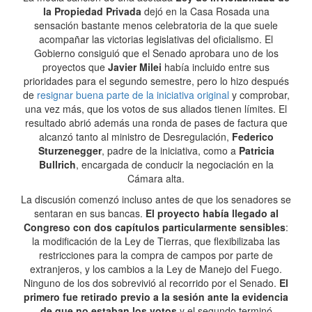
la Propiedad Privada
dejó en la Casa Rosada una
sensación bastante menos celebratoria de la que suele
acompañar las victorias legislativas del oficialismo. El
Gobierno consiguió que el Senado aprobara uno de los
proyectos que
Javier Milei
había incluido entre sus
prioridades para el segundo semestre, pero lo hizo después
de
resignar buena parte de la iniciativa original
y comprobar,
una vez más, que los votos de sus aliados tienen límites. El
resultado abrió además una ronda de pases de factura que
alcanzó tanto al ministro de Desregulación,
Federico
Sturzenegger
, padre de la iniciativa, como a
Patricia
Bullrich
, encargada de conducir la negociación en la
Cámara alta.
La discusión comenzó incluso antes de que los senadores se
sentaran en sus bancas.
El proyecto había llegado al
Congreso con dos capítulos particularmente sensibles
:
la modificación de la Ley de Tierras, que flexibilizaba las
restricciones para la compra de campos por parte de
extranjeros, y los cambios a la Ley de Manejo del Fuego.
Ninguno de los dos sobrevivió al recorrido por el Senado.
El
primero fue retirado previo a la sesión ante la evidencia
de que no estaban los votos
y el segundo terminó