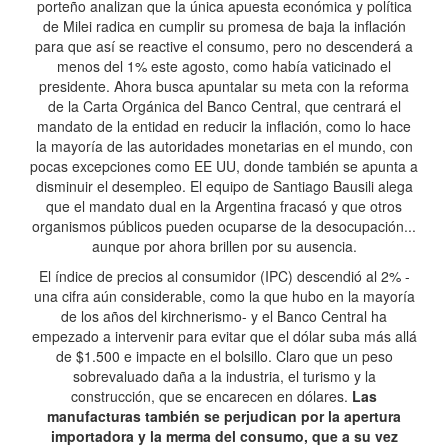
porteño analizan que la única apuesta económica y política
de Milei radica en cumplir su promesa de baja la inflación
para que así se reactive el consumo, pero no descenderá a
menos del 1% este agosto, como había vaticinado el
presidente. Ahora busca apuntalar su meta con la reforma
de la Carta Orgánica del Banco Central, que centrará el
mandato de la entidad en reducir la inflación, como lo hace
la mayoría de las autoridades monetarias en el mundo, con
pocas excepciones como EE UU, donde también se apunta a
disminuir el desempleo. El equipo de Santiago Bausili alega
que el mandato dual en la Argentina fracasó y que otros
organismos públicos pueden ocuparse de la desocupación...
aunque por ahora brillen por su ausencia.
El índice de precios al consumidor (IPC) descendió al 2% -
una cifra aún considerable, como la que hubo en la mayoría
de los años del kirchnerismo- y el Banco Central ha
empezado a intervenir para evitar que el dólar suba más allá
de $1.500 e impacte en el bolsillo. Claro que un peso
sobrevaluado daña a la industria, el turismo y la
construcción, que se encarecen en dólares.
Las
manufacturas también se perjudican por la apertura
importadora y la merma del consumo, que a su vez