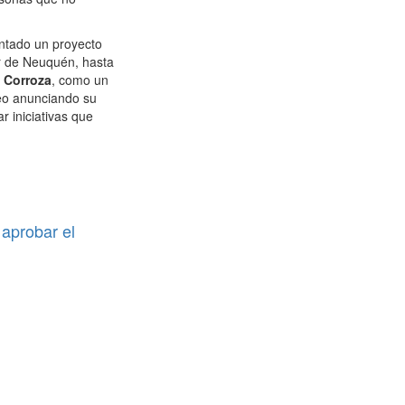
entado un proyecto
or de Neuquén, hasta
a Corroza
, como un
deo anunciando su
 iniciativas que
.
 aprobar el