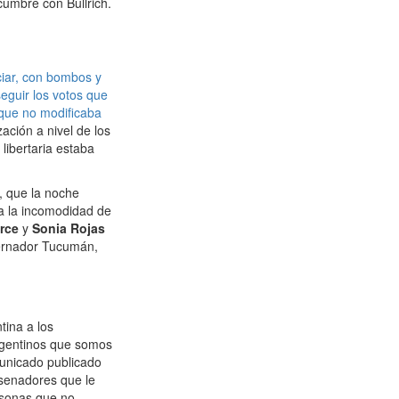
 cumbre con Bullrich.
ciar, con bombos y
seguir los votos que
que no modificaba
ación a nivel de los
libertaria estaba
, que la noche
 a la incomodidad de
rce
y
Sonia Rojas
obernador Tucumán,
ina a los
argentinos que somos
municado publicado
 senadores que le
rsonas que no