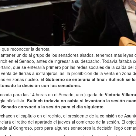
vo que reconocer la derrota
antener unido al grupo de los senadores aliados, tenemos más leyes q
lrich en el Senado, antes de ingresar a su despacho. Todavía faltaba 
ertario, que se enteraría primero por las redes sociales de la caída del 
 venta de tierras a extranjeros, así la prohibición de la venta en zona d
reas en zonas núcleo.
El Gobierno se enteraría al final: Bullrich se 
tomado la decisión con los senadores.
vocada para las 14 horas en el Senado, una jugada de
Victoria Villarr
ia oficialista.
Bullrich todavía no sabía si levantaría la sesión cua
 Senado convocó a la sesión para el día siguiente
.
echacen el capítulo en el recinto, el presidente de la comisión de Asunt
nciará el retiro del apartado el jueves al comienzo de la sesión. El objet
ada al Congreso, pero para algunos senadores la decisión llegó demas