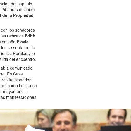
ción del capítulo
 24 horas del inicio
d de la Propiedad
ó con los senadores
 las radicales
Edith
la salteña
Flavia
dos se sentaron, le
ierras Rurales y le
salida del encuentro.
había comunicado
ecto. En Casa
tros funcionarios
así como la intensa
o mayoritario–
las manifestaciones