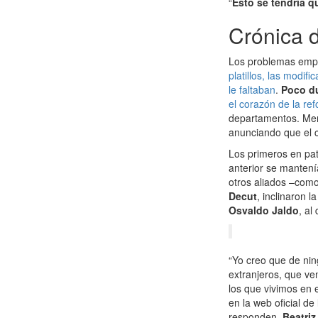
“
Esto se tendría q
Crónica 
Los problemas empe
platillos, las modif
le faltaban
.
Poco du
el corazón de la re
departamentos. Meno
anunciando que el c
Los primeros en pat
anterior se mantení
otros aliados –com
Decut
, inclinaron 
Osvaldo Jaldo
, al
“Yo creo que de ni
extranjeros, que ve
los que vivimos en 
en la web oficial d
responden,
Beatriz