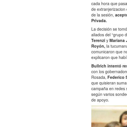
cada hora que pasa
de extranjerizacion 
de la sesión,
aceptó
Privada.
La decisión se tomó
aliados del “grupo 
Terenzi
y
Mariana 
Royón,
la tucuma
comunicaron que no e
explicaron que habí
Bullrich intentó r
con los gobernadore
Rosada,
Federico 
que quisieran suma
campaña en redes s
según varios sonde
de apoyo.