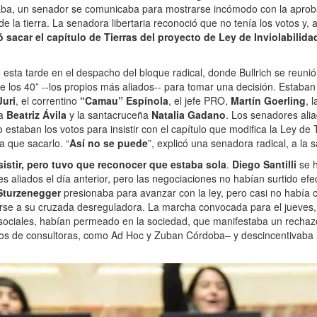
ba, un senador se comunicaba para mostrarse incómodo con la aproba
de la tierra. La senadora libertaria reconoció que no tenía los votos y, a
 sacar el capítulo de Tierras del proyecto de Ley de Inviolabilida
 esta tarde en el despacho del bloque radical, donde Bullrich se reuni
de los 40” --los propios más aliados-- para tomar una decisión. Estaban
Juri
, el correntino
“Camau” Espínola
, el jefe PRO,
Martín Goerling
, 
na
Beatriz Ávila
y la santacruceña
Natalia Gadano
. Los senadores alia
staban los votos para insistir con el capítulo que modifica la Ley de T
a que sacarlo. “
Así no se puede
”, explicó una senadora radical, a la 
esistir, pero tuvo que reconocer que estaba sola
.
Diego Santilli
se 
s aliados el día anterior, pero las negociaciones no habían surtido ef
Sturzenegger
presionaba para avanzar con la ley, pero casi no había o
rse a su cruzada desreguladora. La marcha convocada para el jueves, 
ociales, habían permeado en la sociedad, que manifestaba un rechaz
os de consultoras, como Ad Hoc y Zuban Córdoba– y descincentivaba 