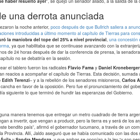
ue haber resuelto ayer
”, se quejó un senador aliado, a la salida de la
de una derrota anunciada
zaron la noche anterior,
poco después de que Bullrich saliera a anun
icaciones introducidas a último momento al capítulo de Tierras para con
ró la maniobra del tope del 25% a nivel provincial
,
una concesión 
forma
, ya que habilitaba que se continuase avanzando con la extranjeriz
s de 24 horas después de dar la conferencia de prensa, la senadora 
apítulo no se debatiría en la sesión.
ear el tablero fueron los radicales
Flavio Fama
y
Daniel Kroneberger
an reacios a acompañar el capítulo de Tierras. Esta decisión, sumada
o
Edith Terenzi
– y a la rebelión de los senadores misioneros,
Carlos A
la cancha en favor de la oposición. Pero fue el pronunciamiento del g
 día siguiente lo que terminó de hundir las esperanzas del Gobierno.
nguna manera tenemos que entregar un metro cuadrado de tierra argent
ngan a invertir, que vengan a producir, pero la tierra es y será de los 
este bendito país”, afirmó el gobernador tucumano, a través de un co
e la Provincia. Allí, Jaldo aseguró que se había comunicado con las dos
 Ávila
y
Sandra Mendoza
, y que ambas se oponían a la ley “y son pe