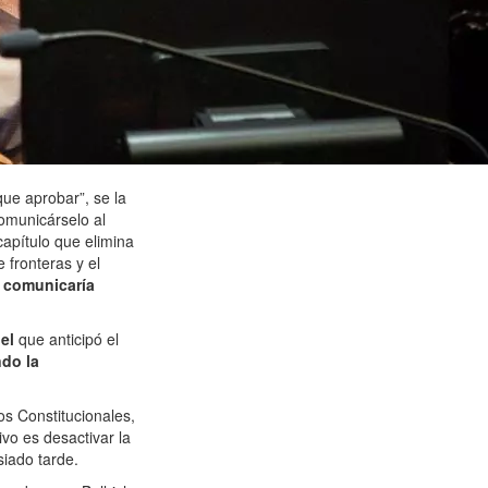
ue aprobar”, se la
comunicárselo al
capítulo que elimina
e fronteras y el
lo comunicaría
uel
que anticipó el
ndo la
os Constitucionales,
ivo es desactivar la
iado tarde.