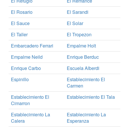
El Refugio
El Remance
El Rosario
El Sarandi
El Sauce
El Solar
El Taller
El Tropezon
Embarcadero Ferrari
Empalme Holt
Empalme Neild
Enrique Berduc
Enrique Carbo
Escuela Alberdi
Espinillo
Establecimiento El
Carmen
Establecimiento El
Establecimiento El Tala
Cimarron
Establecimiento La
Establecimiento La
Calera
Esperanza