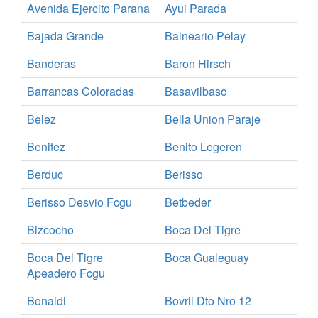
Avenida Ejercito Parana
Ayui Parada
Bajada Grande
Balneario Pelay
Banderas
Baron Hirsch
Barrancas Coloradas
Basavilbaso
Belez
Bella Union Paraje
Benitez
Benito Legeren
Berduc
Berisso
Berisso Desvio Fcgu
Betbeder
Bizcocho
Boca Del Tigre
Boca Del Tigre
Boca Gualeguay
Apeadero Fcgu
Bonaldi
Bovril Dto Nro 12