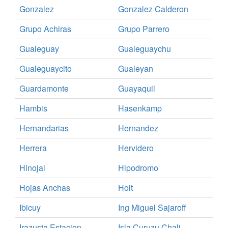
Gonzalez
Gonzalez Calderon
Grupo Achiras
Grupo Parrero
Gualeguay
Gualeguaychu
Gualeguaycito
Gualeyan
Guardamonte
Guayaquil
Hambis
Hasenkamp
Hernandarias
Hernandez
Herrera
Hervidero
Hinojal
Hipodromo
Hojas Anchas
Holt
Ibicuy
Ing Miguel Sajaroff
Irazusta Estacion
Isla Curuzu Chali