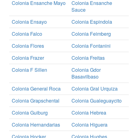
Colonia Ensanche Mayo
Colonia Ensanche
Sauce
Colonia Ensayo
Colonia Espindola
Colonia Falco
Colonia Feimberg
Colonia Flores
Colonia Fontanini
Colonia Frazer
Colonia Freitas
Colonia F Sillen
Colonia Gdor
Basavilbaso
Colonia General Roca
Colonia Gral Urquiza
Colonia Grapschental
Colonia Gualeguaycito
Colonia Guiburg
Colonia Hebrea
Colonia Hernandarias
Colonia Higuera
Colonia Hocker
Colonia Hughes