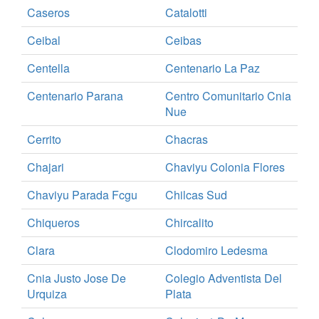
Caseros
Catalotti
Ceibal
Ceibas
Centella
Centenario La Paz
Centenario Parana
Centro Comunitario Cnia
Nue
Cerrito
Chacras
Chajari
Chaviyu Colonia Flores
Chaviyu Parada Fcgu
Chilcas Sud
Chiqueros
Chircalito
Clara
Clodomiro Ledesma
Cnia Justo Jose De
Colegio Adventista Del
Urquiza
Plata