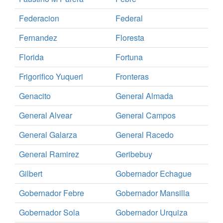
Federacion
Federal
Fernandez
Floresta
Florida
Fortuna
Frigorifico Yuqueri
Fronteras
Genacito
General Almada
General Alvear
General Campos
General Galarza
General Racedo
General Ramirez
Geribebuy
Gilbert
Gobernador Echague
Gobernador Febre
Gobernador Mansilla
Gobernador Sola
Gobernador Urquiza