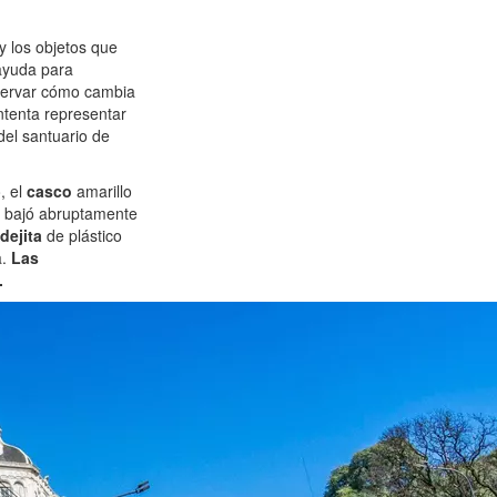
y los objetos que
 ayuda para
servar cómo cambia
intenta representar
del santuario de
, el
casco
amarillo
a bajó abruptamente
dejita
de plástico
a.
Las
.