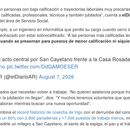
 personas con baja calificación o trayectorias laborales muy precari
calificadas, profesionales, técnicos y también jubilados”, cuenta a
elD
del área de Servicio Social.
plo, a un ingeniero en informática que perdió su cargo cuando cerró
rechazado por estar sobrecalificado. “A las personas más calificadas l
uando se presentan para puestos de menor calificación ni siqui
l acto central por San Cayetano frente a la Casa Rosad
no
pic.twitter.com/DdQAMOESER
R (@elDiarioAR)
August 7, 2026
lados que necesitan volver a trabajar. “No quieren asistencia porque tr
n la jubilación no llegan”, dice. “Y muchos tenemos voluntarios que qu
aboran mientras buscan una nueva oportunidad”.
ombina el
récord histórico de cosecha de trigo
con el derrumbe del con
a un 60% con 2.800 panaderías y 17.000 puestos de trabajo menos
, m
dirle un milagro a San Cayetano, el santo de la espiga, el pan y el tra