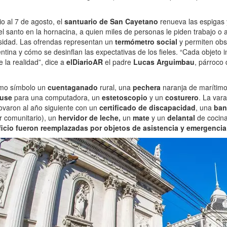
o al 7 de agosto, el
santuario de San Cayetano
renueva las espigas 
l santo en la hornacina, a quien miles de personas le piden trabajo o
sidad. Las ofrendas representan un
termómetro social
y permiten ob
entina y cómo se desinflan las expectativas de los fieles. “Cada objeto 
 la realidad”, dice a
elDiarioAR
el padre
Lucas Arguimbau
, párroco 
mo símbolo un
cuentaganado
rural, una
pechera
naranja de marítimo
use
para una computadora, un
estetoscopio
y un
costurero
. La var
novaron al año siguiente con un
certificado de discapacidad
, una
ban
r comunitario), un
hervidor de leche,
un
mate
y un
delantal
de cocin
ficio fueron reemplazadas por objetos de asistencia y emergencia