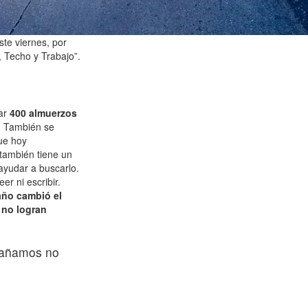
te viernes, por
, Techo y Trabajo”.
gar
400 almuerzos
. También se
e hoy
también tiene un
ayudar a buscarlo.
r ni escribir.
año cambió el
 no logran
mpañamos no