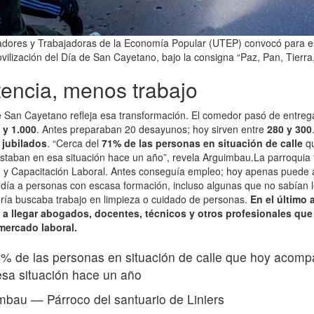
adores y Trabajadoras de la Economía Popular (UTEP) convocó para es
vilización del Día de San Cayetano, bajo la consigna “Paz, Pan, Tierra
tencia, menos trabajo
de San Cayetano refleja esa transformación. El comedor pasó de entre
 y 1.000
. Antes preparaban 20 desayunos; hoy sirven entre
280 y 300
y jubilados
. “Cerca del
71% de las personas en situación de calle
qu
aban en esa situación hace un año”, revela Arguimbau.La parroquia 
n y Capacitación Laboral. Antes conseguía empleo; hoy apenas puede 
día a personas con escasa formación, incluso algunas que no sabían lee
ría buscaba trabajo en limpieza o cuidado de personas.
En el último 
 a llegar abogados, docentes, técnicos y otros profesionales que
 mercado laboral.
1% de las personas en situación de calle que hoy aco
sa situación hace un año
imbau
—
Párroco del santuario de Liniers