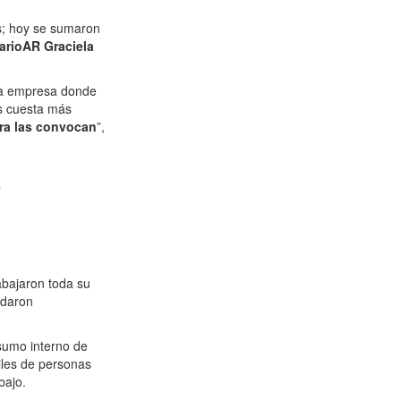
as; hoy se sumaron
iarioAR
Graciela
 la empresa donde
es cuesta más
era las convocan
”,
a
abajaron toda su
edaron
sumo interno de
iles de personas
bajo.