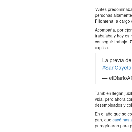
“Antes predominaban
personas altamente 
Filomena
, a cargo 
Acompaña, por ejem
trabajaba y hoy es 
conseguir trabajo.
C
explica.
La previa de
#SanCayeta
— elDiarioA
También llegan jubi
vida, pero ahora co
desempleados y col
En el año que se c
pan, que
cayó hast
peregrinaron para pe