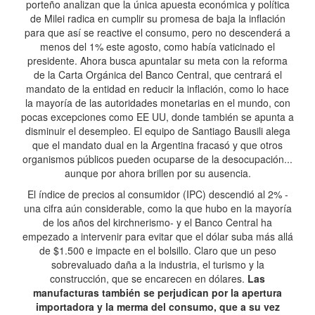
porteño analizan que la única apuesta económica y política
de Milei radica en cumplir su promesa de baja la inflación
para que así se reactive el consumo, pero no descenderá a
menos del 1% este agosto, como había vaticinado el
presidente. Ahora busca apuntalar su meta con la reforma
de la Carta Orgánica del Banco Central, que centrará el
mandato de la entidad en reducir la inflación, como lo hace
la mayoría de las autoridades monetarias en el mundo, con
pocas excepciones como EE UU, donde también se apunta a
disminuir el desempleo. El equipo de Santiago Bausili alega
que el mandato dual en la Argentina fracasó y que otros
organismos públicos pueden ocuparse de la desocupación...
aunque por ahora brillen por su ausencia.
El índice de precios al consumidor (IPC) descendió al 2% -
una cifra aún considerable, como la que hubo en la mayoría
de los años del kirchnerismo- y el Banco Central ha
empezado a intervenir para evitar que el dólar suba más allá
de $1.500 e impacte en el bolsillo. Claro que un peso
sobrevaluado daña a la industria, el turismo y la
construcción, que se encarecen en dólares.
Las
manufacturas también se perjudican por la apertura
importadora y la merma del consumo, que a su vez