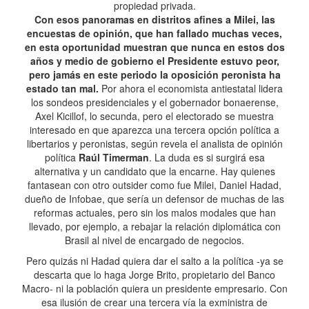
propiedad privada.
Con esos panoramas en distritos afines a Milei, las
encuestas de opinión, que han fallado muchas veces,
en esta oportunidad muestran que nunca en estos dos
años y medio de gobierno el Presidente estuvo peor,
pero jamás en este periodo la oposición peronista ha
estado tan mal.
Por ahora el economista antiestatal lidera
los sondeos presidenciales y el gobernador bonaerense,
Axel Kicillof, lo secunda, pero el electorado se muestra
interesado en que aparezca una tercera opción política a
libertarios y peronistas, según revela el analista de opinión
política
Raúl Timerman
. La duda es si surgirá esa
alternativa y un candidato que la encarne. Hay quienes
fantasean con otro outsider como fue Milei, Daniel Hadad,
dueño de Infobae, que sería un defensor de muchas de las
reformas actuales, pero sin los malos modales que han
llevado, por ejemplo, a rebajar la relación diplomática con
Brasil al nivel de encargado de negocios.
Pero quizás ni Hadad quiera dar el salto a la política -ya se
descarta que lo haga Jorge Brito, propietario del Banco
Macro- ni la población quiera un presidente empresario. Con
esa ilusión de crear una tercera vía la exministra de