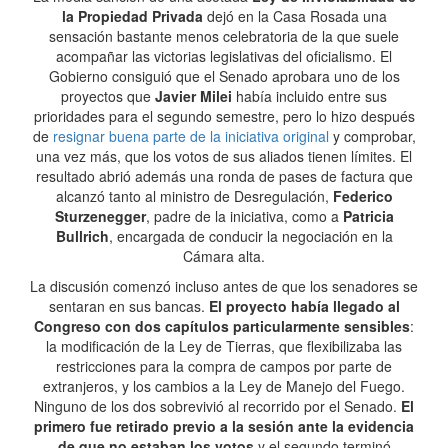
la Propiedad Privada
dejó en la Casa Rosada una
sensación bastante menos celebratoria de la que suele
acompañar las victorias legislativas del oficialismo. El
Gobierno consiguió que el Senado aprobara uno de los
proyectos que
Javier Milei
había incluido entre sus
prioridades para el segundo semestre, pero lo hizo después
de
resignar buena parte de la iniciativa original
y comprobar,
una vez más, que los votos de sus aliados tienen límites. El
resultado abrió además una ronda de pases de factura que
alcanzó tanto al ministro de Desregulación,
Federico
Sturzenegger
, padre de la iniciativa, como a
Patricia
Bullrich
, encargada de conducir la negociación en la
Cámara alta.
La discusión comenzó incluso antes de que los senadores se
sentaran en sus bancas.
El proyecto había llegado al
Congreso con dos capítulos particularmente sensibles
:
la modificación de la Ley de Tierras, que flexibilizaba las
restricciones para la compra de campos por parte de
extranjeros, y los cambios a la Ley de Manejo del Fuego.
Ninguno de los dos sobrevivió al recorrido por el Senado.
El
primero fue retirado previo a la sesión ante la evidencia
de que no estaban los votos
y el segundo terminó