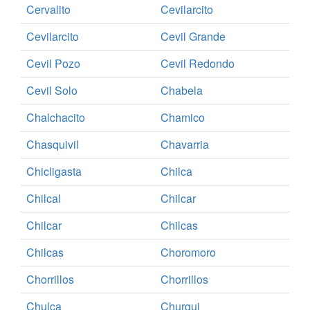
Cervalito
Cevilarcito
Cevilarcito
Cevil Grande
Cevil Pozo
Cevil Redondo
Cevil Solo
Chabela
Chalchacito
Chamico
Chasquivil
Chavarria
Chicligasta
Chilca
Chilcal
Chilcar
Chilcar
Chilcas
Chilcas
Choromoro
Chorrillos
Chorrillos
Chulca
Churqui