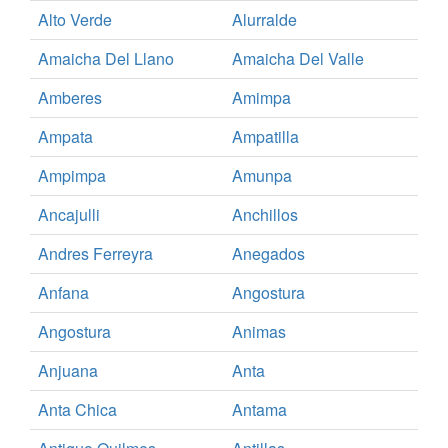
Alto Verde
Alurralde
Amaicha Del Llano
Amaicha Del Valle
Amberes
Amimpa
Ampata
Ampatilla
Ampimpa
Amunpa
Ancajulli
Anchillos
Andres Ferreyra
Anegados
Anfana
Angostura
Angostura
Animas
Anjuana
Anta
Anta Chica
Antama