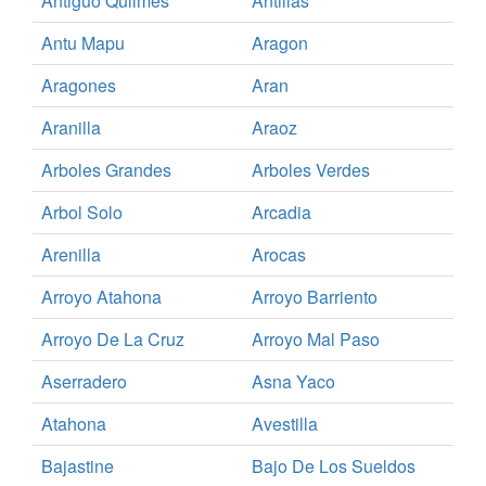
Antiguo Quilmes
Antillas
Antu Mapu
Aragon
Aragones
Aran
Aranilla
Araoz
Arboles Grandes
Arboles Verdes
Arbol Solo
Arcadia
Arenilla
Arocas
Arroyo Atahona
Arroyo Barriento
Arroyo De La Cruz
Arroyo Mal Paso
Aserradero
Asna Yaco
Atahona
Avestilla
Bajastine
Bajo De Los Sueldos