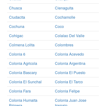
Chusca
Cienaguita
Ciudacita
Cochamolle
Cochuna
Coco
Cohigac
Colalao Del Valle
Colmena Lolita
Colombres
Colonia 6
Colonia Acevedo
Colonia Agricola
Colonia Argentina
Colonia Bascary
Colonia El Puesto
Colonia El Sunchal
Colonia El Tarco
Colonia Fara
Colonia Felipe
Colonia Humaita
Colonia Juan Jose
Primera
Iramain