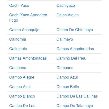
Cachi Yaco
Cachiyaco
Cachi Yaco Apeadero
Cajas Viejas
Fcgb
Calera Aconquija
Calera De Chirimayo
California
Calimayo
Calimonte
Camas Amontonadas
Camas Amontonadas
Camino Del Peru
Campana
Campana
Campo Alegre
Campo Azul
Campo Azul
Campo Bello
Campo Blanco
Campo De Las Gallinas
Campo De Los
Campo De Talamayo