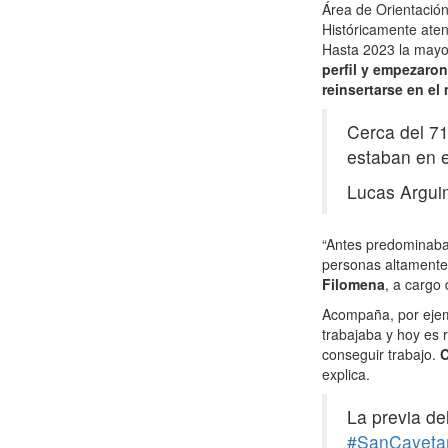
Área de Orientació
Históricamente aten
Hasta 2023 la mayo
perfil y empezaron
reinsertarse en el
Cerca del 7
estaban en e
Lucas Argu
“Antes predominaban
personas altamente 
Filomena
, a cargo 
Acompaña, por ejem
trabajaba y hoy es 
conseguir trabajo.
C
explica.
La previa de
#SanCayeta