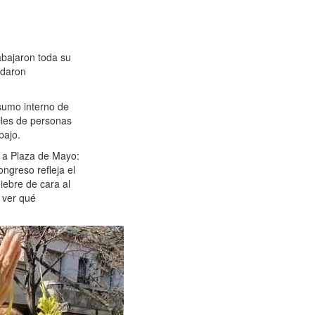
abajaron toda su
edaron
sumo interno de
iles de personas
bajo.
s a Plaza de Mayo:
ngreso refleja el
ebre de cara al
 ver qué