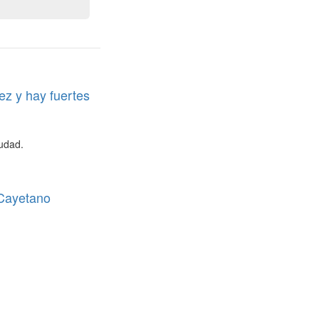
ez y hay fuertes
iudad.
 Cayetano