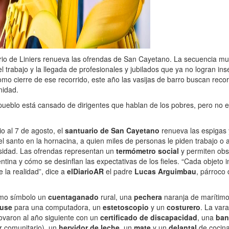
rio de Liniers renueva las ofrendas de San Cayetano. La secuencia mu
el trabajo y la llegada de profesionales y jubilados que ya no logran ins
mo cierre de ese recorrido, este año las vasijas de barro buscan reco
nidad.
pueblo está cansado de dirigentes que hablan de los pobres, pero no 
o al 7 de agosto, el
santuario de San Cayetano
renueva las espigas 
l santo en la hornacina, a quien miles de personas le piden trabajo o
sidad. Las ofrendas representan un
termómetro social
y permiten ob
entina y cómo se desinflan las expectativas de los fieles. “Cada objeto 
 la realidad”, dice a
elDiarioAR
el padre
Lucas Arguimbau
, párroco 
mo símbolo un
cuentaganado
rural, una
pechera
naranja de marítimo
use
para una computadora, un
estetoscopio
y un
costurero
. La var
novaron al año siguiente con un
certificado de discapacidad
, una
ban
r comunitario), un
hervidor de leche,
un
mate
y un
delantal
de cocin