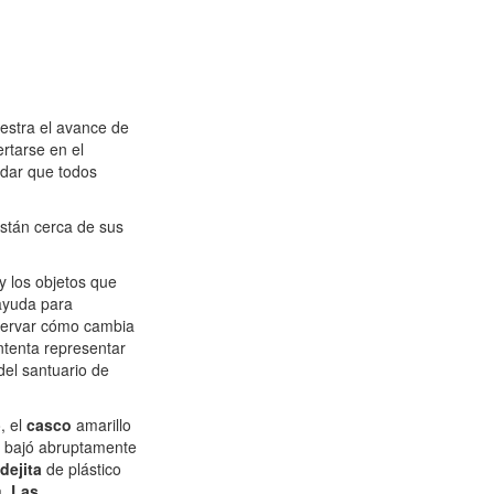
estra el avance de
ertarse en el
rdar que todos
están cerca de sus
y los objetos que
 ayuda para
servar cómo cambia
intenta representar
del santuario de
, el
casco
amarillo
a bajó abruptamente
dejita
de plástico
a.
Las