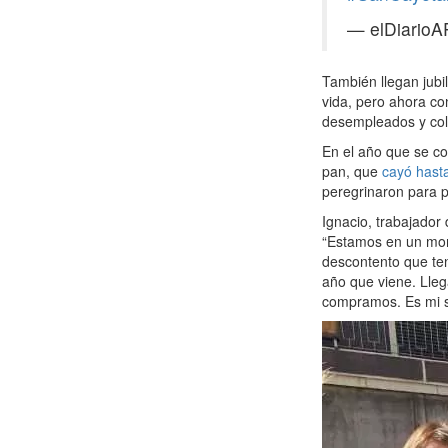
— elDiarioA
También llegan jubi
vida, pero ahora co
desempleados y col
En el año que se c
pan, que
cayó hast
peregrinaron para pe
Ignacio, trabajador
“Estamos en un mom
descontento que te
año que viene. Lleg
compramos. Es mi si