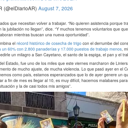
R (@elDiarioAR)
August 7, 2026
lados que necesitan volver a trabajar. “No quieren asistencia porque tr
n la jubilación no llegan”, dice. “Y muchos tenemos voluntarios que qu
aboran mientras buscan una nueva oportunidad”.
ombina el
récord histórico de cosecha de trigo
con el derrumbe del con
a un 60% con 2.800 panaderías y 17.000 puestos de trabajo menos
, m
dirle un milagro a San Cayetano, el santo de la espiga, el pan y el tra
 del Estado, fue uno de los miles que este viernes marcharon de Linier
ento de mucho ajuste, de mucha violencia. Lo que pasó ayer en el Co
nemos como país, estamos esperanzados que lo de ayer genere un qui
ar a fin de mes es llegar al 10, es muy difícil, hacemos malabares para
tuación y la de casi todos mis amigos”.