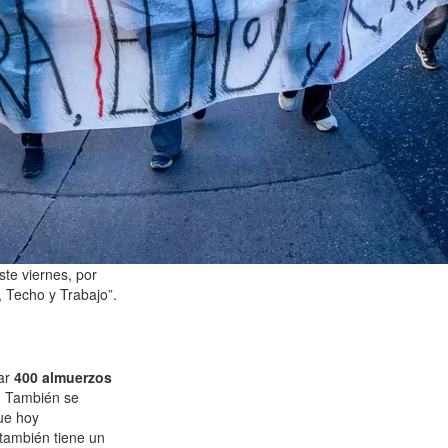
te viernes, por
, Techo y Trabajo”.
gar
400 almuerzos
. También se
e hoy
también tiene un