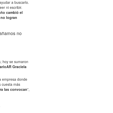
ayudar a buscarlo.
r ni escribir.
año cambió el
 no logran
mpañamos no
as; hoy se sumaron
iarioAR
Graciela
 la empresa donde
es cuesta más
era las convocan
”,
a