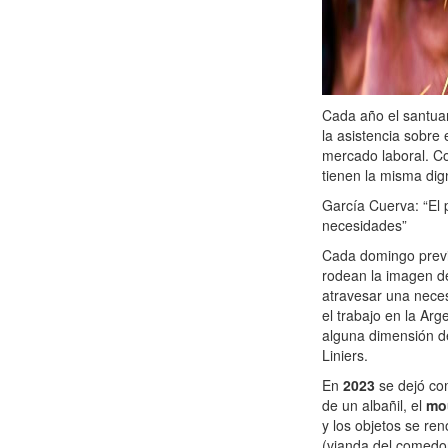
Cada año el santua
la asistencia sobre 
mercado laboral. Co
tienen la misma dig
García Cuerva: “El 
necesidades”
Cada domingo previ
rodean la imagen de
atravesar una nece
el trabajo en la Arg
alguna dimensión de
Liniers.
En
2023
se dejó co
de un albañil, el
mo
y los objetos se re
(vianda del comedo