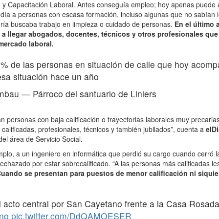
n y Capacitación Laboral. Antes conseguía empleo; hoy apenas puede 
día a personas con escasa formación, incluso algunas que no sabían lee
ría buscaba trabajo en limpieza o cuidado de personas.
En el último 
 a llegar abogados, docentes, técnicos y otros profesionales que
 mercado laboral.
1% de las personas en situación de calle que hoy aco
sa situación hace un año
imbau
—
Párroco del santuario de Liniers
 personas con baja calificación o trayectorias laborales muy precari
calificadas, profesionales, técnicos y también jubilados”, cuenta a
elD
del área de Servicio Social.
plo, a un ingeniero en informática que perdió su cargo cuando cerró
rechazado por estar sobrecalificado. “A las personas más calificadas l
uando se presentan para puestos de menor calificación ni siqui
l acto central por San Cayetano frente a la Casa Rosad
no
pic.twitter.com/DdQAMOESER