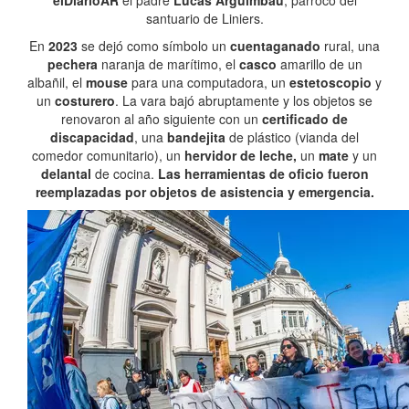
elDiarioAR
el padre
Lucas Arguimbau
, párroco del
santuario de Liniers.
En
2023
se dejó como símbolo un
cuentaganado
rural, una
pechera
naranja de marítimo, el
casco
amarillo de un
albañil, el
mouse
para una computadora, un
estetoscopio
y
un
costurero
. La vara bajó abruptamente y los objetos se
renovaron al año siguiente con un
certificado de
discapacidad
, una
bandejita
de plástico (vianda del
comedor comunitario), un
hervidor de leche,
un
mate
y un
delantal
de cocina.
Las herramientas de oficio fueron
reemplazadas por objetos de asistencia y emergencia.