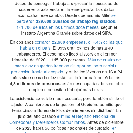
deseo de conseguir trabajo a expresar la necesidad de
sostener la asistencia en la emergencia. Los datos
acompañan ese cambio. Desde que asumió Milei
se
perdieron
329.600 puestos de trabajo registrados
,
141.700 de ellos en los últimos doce meses
, según el
Instituto Argentina Grande sobre datos del SIPA.
En dos años
cerraron
22.608 empresas
, el 4,4% de las que
había en el país
. El 99% eran pymes de hasta 40
trabajadores. El desempleo llegó al
7,8%
en el primer
trimestre de 2026: 1.145.000 personas.
Más de cuatro de
cada diez ocupados trabajan sin aportes, obra social ni
protección frente al despido
, y entre los jóvenes de 16 a 24
años siete de cada diez están en la informalidad. Además,
4,3 millones de personas
están desocupadas, buscan otro
empleo o necesitan trabajar más horas.
La asistencia se volvió más necesaria, pero también sintió el
ajuste. A comienzos de la gestión, el Gobierno admitió que
tenía cinco millones de kilos de alimentos sin distribuir. En
julio del año pasado
eliminó el Registro Nacional de
Comedores y Merenderos Comunitarios
. Antes de diciembre
de 2023 había 50 políticas nacionales de cuidado;
en