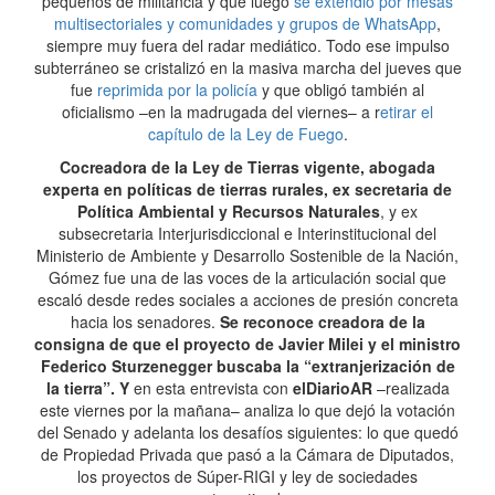
pequeños de militancia y que luego
se extendió por mesas
multisectoriales y comunidades y grupos de WhatsApp
,
siempre muy fuera del radar mediático. Todo ese impulso
subterráneo se cristalizó en la masiva marcha del jueves que
fue
reprimida por la policía
y que obligó también al
oficialismo –en la madrugada del viernes– a r
etirar el
capítulo de la Ley de Fuego
.
Cocreadora de la Ley de Tierras vigente, abogada
experta en políticas de tierras rurales, ex secretaria de
Política Ambiental y Recursos Naturales
, y ex
subsecretaria Interjurisdiccional e Interinstitucional del
Ministerio de Ambiente y Desarrollo Sostenible de la Nación,
Gómez fue una de las voces de la articulación social que
escaló desde redes sociales a acciones de presión concreta
hacia los senadores.
Se reconoce creadora de la
consigna de que el proyecto de Javier Milei y el ministro
Federico Sturzenegger buscaba la “extranjerización de
la tierra”. Y
en esta entrevista con
elDiarioAR
–realizada
este viernes por la mañana– analiza lo que dejó la votación
del Senado y adelanta los desafíos siguientes: lo que quedó
de Propiedad Privada que pasó a la Cámara de Diputados,
los proyectos de Súper-RIGI y ley de sociedades