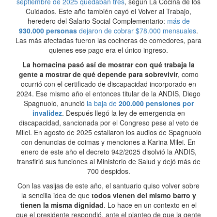
septiembre de 2025 quedaban tres
, según La Cocina de los
Cuidados. Este año también cayó el Volver al Trabajo,
heredero del Salario Social Complementario:
más de
930.000 personas
dejaron de cobrar $78.000 mensuales
.
Las más afectadas fueron las cocineras de comedores, para
quienes ese pago era el único ingreso.
La hornacina pasó así de mostrar con qué trabaja la
gente a mostrar de qué depende para sobrevivir
, como
ocurrió con el certificado de discapacidad incorporado en
2024. Ese mismo año el entonces titular de la ANDIS, Diego
Spagnuolo, anunció
la baja de
200.000 pensiones por
invalidez
. Después llegó la ley de emergencia en
discapacidad, sancionada por el Congreso pese al veto de
Milei. En agosto de 2025 estallaron los audios de Spagnuolo
con denuncias de coimas y menciones a Karina Milei. En
enero de este año el decreto 942/2025 disolvió la ANDIS,
transfirió sus funciones al Ministerio de Salud y dejó más de
700 despidos.
Con las vasijas de este año, el santuario quiso volver sobre
la sencilla idea de que
todos vienen del mismo barro y
tienen la misma dignidad
. Lo hace en un contexto en el
que el presidente respondió, ante el planteo de que la gente