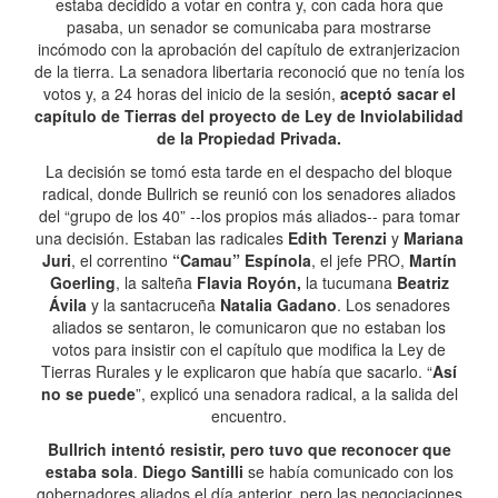
estaba decidido a votar en contra y, con cada hora que
pasaba, un senador se comunicaba para mostrarse
incómodo con la aprobación del capítulo de extranjerizacion
de la tierra. La senadora libertaria reconoció que no tenía los
votos y, a 24 horas del inicio de la sesión,
aceptó sacar el
capítulo de Tierras del proyecto de Ley de Inviolabilidad
de la Propiedad Privada.
La decisión se tomó esta tarde en el despacho del bloque
radical, donde Bullrich se reunió con los senadores aliados
del “grupo de los 40” --los propios más aliados-- para tomar
una decisión. Estaban las radicales
Edith Terenzi
y
Mariana
Juri
, el correntino
“Camau” Espínola
, el jefe PRO,
Martín
Goerling
, la salteña
Flavia Royón,
la tucumana
Beatriz
Ávila
y la santacruceña
Natalia Gadano
. Los senadores
aliados se sentaron, le comunicaron que no estaban los
votos para insistir con el capítulo que modifica la Ley de
Tierras Rurales y le explicaron que había que sacarlo. “
Así
no se puede
”, explicó una senadora radical, a la salida del
encuentro.
Bullrich intentó resistir, pero tuvo que reconocer que
estaba sola
.
Diego Santilli
se había comunicado con los
gobernadores aliados el día anterior, pero las negociaciones