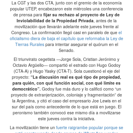
La CGT y las dos CTA, junto con el gremio de la economía
popular UTEP, encabezaron este miércoles una conferencia
de prensa para
fijar su rechazo al proyecto de Ley de
Inviolabilidad de la Propiedad Privada
, antes de la
movilización que llevarán adelante este jueves frente al
Congreso. La confirmación llegó casi en paralelo de que
el
oficialismo diera de baja el capítulo que reformaba la Ley de
Tierras Rurales
para intentar asegurar el quórum en el
Senado.
El triunvirato cegetista —Jorge Sola, Cristian Jerónimo y
Octavio Argüello— compartió el estrado con Hugo Godoy
(CTA-A) y Hugo Yasky (CTA-T). Sola cuestionó el eje del
proyecto:
“La discusión real es qué tipo de propiedad,
para quién, con qué función social, con qué límite es
democrático”.
Godoy fue más duro y lo calificó como “un
proyecto de extranjerización, coloniaje y fragmentación” de
la Argentina, y citó el caso del empresario Joe Lewis en el
sur del país como antecedente de lo que está en juego. El
peronismo también convocó ese mismo día a movilizarse
este jueves contra la iniciativa.
La movilización tiene un
fuerte raigrambe popular porque se