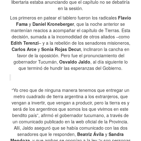
libertaria estaba anunciando que el capítulo no se debatiría
en la sesión.
Los primeros en patear el tablero fueron los radicales
Flavio
Fama
y
Daniel Kroneberger
, que la noche anterior se
mantenían reacios a acompañar el capítulo de Tierras. Esta
decisión, sumada a la incomodidad de otros aliados –como
Edith Terenzi
– y a la rebelión de los senadores misioneros,
Carlos Arce
y
Sonia Rojas Decut
, inclinaron la cancha en
favor de la oposición. Pero fue el pronunciamiento del
gobernador Tucumán,
Osvaldo Jaldo
, al día siguiente lo
que terminó de hundir las esperanzas del Gobierno.
“Yo creo que de ninguna manera tenemos que entregar un
metro cuadrado de tierra argentina a los extranjeros, que
vengan a invertir, que vengan a producir, pero la tierra es y
será de los argentinos que somos los que vivimos en este
bendito país”, afirmó el gobernador tucumano, a través de
un comunicado publicado en la web oficial de la Provincia.
Allí, Jaldo aseguró que se había comunicado con las dos
senadores que le responden,
Beatriz Ávila
y
Sandra
Mendoza
, y que ambas se oponían a la ley “y son personas