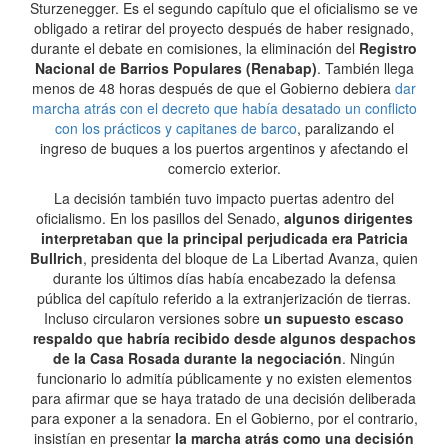
Sturzenegger. Es el segundo capítulo que el oficialismo se ve
obligado a retirar del proyecto después de haber resignado,
durante el debate en comisiones, la eliminación del
Registro
Nacional de Barrios Populares (Renabap)
. También llega
menos de 48 horas después de que el Gobierno debiera
dar
marcha atrás con el decreto que había desatado un conflicto
con los prácticos y capitanes de barco
, paralizando el
ingreso de buques a los puertos argentinos y afectando el
comercio exterior.
La decisión también tuvo impacto puertas adentro del
oficialismo. En los pasillos del Senado,
algunos dirigentes
interpretaban que la principal perjudicada era Patricia
Bullrich
, presidenta del bloque de La Libertad Avanza, quien
durante los últimos días había encabezado la defensa
pública del capítulo referido a la extranjerización de tierras.
Incluso circularon versiones sobre
un supuesto escaso
respaldo que habría recibido desde algunos despachos
de la Casa Rosada durante la negociación
. Ningún
funcionario lo admitía públicamente y no existen elementos
para afirmar que se haya tratado de una decisión deliberada
para exponer a la senadora. En el Gobierno, por el contrario,
insistían en presentar
la marcha atrás como una decisión