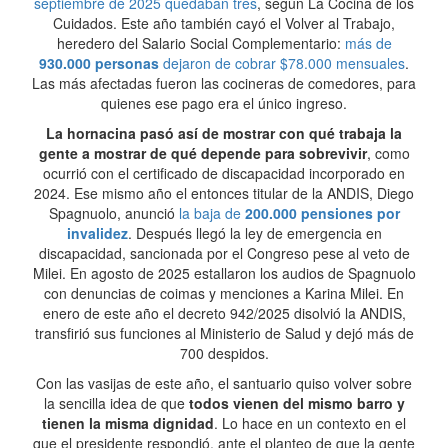
septiembre de 2025 quedaban tres
, según La Cocina de los
Cuidados. Este año también cayó el Volver al Trabajo,
heredero del Salario Social Complementario:
más de
930.000 personas
dejaron de cobrar $78.000 mensuales
.
Las más afectadas fueron las cocineras de comedores, para
quienes ese pago era el único ingreso.
La hornacina pasó así de mostrar con qué trabaja la
gente a mostrar de qué depende para sobrevivir
, como
ocurrió con el certificado de discapacidad incorporado en
2024. Ese mismo año el entonces titular de la ANDIS, Diego
Spagnuolo, anunció
la baja de
200.000 pensiones por
invalidez
. Después llegó la ley de emergencia en
discapacidad, sancionada por el Congreso pese al veto de
Milei. En agosto de 2025 estallaron los audios de Spagnuolo
con denuncias de coimas y menciones a Karina Milei. En
enero de este año el decreto 942/2025 disolvió la ANDIS,
transfirió sus funciones al Ministerio de Salud y dejó más de
700 despidos.
Con las vasijas de este año, el santuario quiso volver sobre
la sencilla idea de que
todos vienen del mismo barro y
tienen la misma dignidad
. Lo hace en un contexto en el
que el presidente respondió, ante el planteo de que la gente