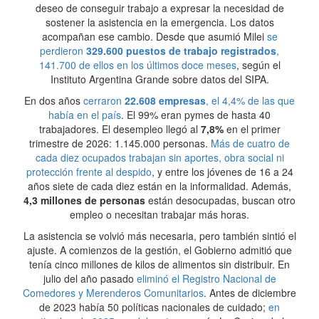
deseo de conseguir trabajo a expresar la necesidad de
sostener la asistencia en la emergencia. Los datos
acompañan ese cambio. Desde que asumió Milei
se
perdieron
329.600 puestos de trabajo registrados
,
141.700 de ellos en los últimos doce meses
, según el
Instituto Argentina Grande sobre datos del SIPA.
En dos años
cerraron
22.608 empresas
, el 4,4% de las que
había en el país
. El 99% eran pymes de hasta 40
trabajadores. El desempleo llegó al
7,8%
en el primer
trimestre de 2026: 1.145.000 personas.
Más de cuatro de
cada diez ocupados trabajan sin aportes, obra social ni
protección frente al despido
, y entre los jóvenes de 16 a 24
años siete de cada diez están en la informalidad. Además,
4,3 millones de personas
están desocupadas, buscan otro
empleo o necesitan trabajar más horas.
La asistencia se volvió más necesaria, pero también sintió el
ajuste. A comienzos de la gestión, el Gobierno admitió que
tenía cinco millones de kilos de alimentos sin distribuir. En
julio del año pasado
eliminó el Registro Nacional de
Comedores y Merenderos Comunitarios
. Antes de diciembre
de 2023 había 50 políticas nacionales de cuidado;
en