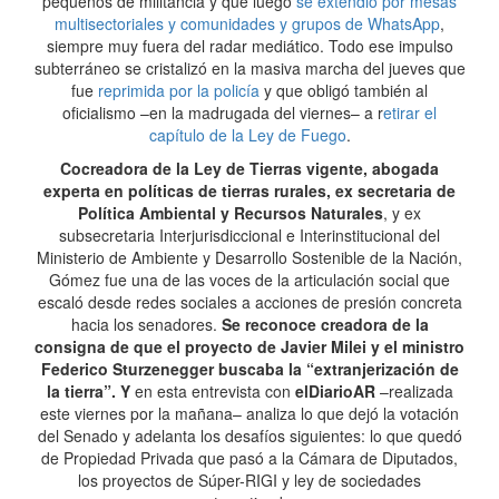
pequeños de militancia y que luego
se extendió por mesas
multisectoriales y comunidades y grupos de WhatsApp
,
siempre muy fuera del radar mediático. Todo ese impulso
subterráneo se cristalizó en la masiva marcha del jueves que
fue
reprimida por la policía
y que obligó también al
oficialismo –en la madrugada del viernes– a r
etirar el
capítulo de la Ley de Fuego
.
Cocreadora de la Ley de Tierras vigente, abogada
experta en políticas de tierras rurales, ex secretaria de
Política Ambiental y Recursos Naturales
, y ex
subsecretaria Interjurisdiccional e Interinstitucional del
Ministerio de Ambiente y Desarrollo Sostenible de la Nación,
Gómez fue una de las voces de la articulación social que
escaló desde redes sociales a acciones de presión concreta
hacia los senadores.
Se reconoce creadora de la
consigna de que el proyecto de Javier Milei y el ministro
Federico Sturzenegger buscaba la “extranjerización de
la tierra”. Y
en esta entrevista con
elDiarioAR
–realizada
este viernes por la mañana– analiza lo que dejó la votación
del Senado y adelanta los desafíos siguientes: lo que quedó
de Propiedad Privada que pasó a la Cámara de Diputados,
los proyectos de Súper-RIGI y ley de sociedades