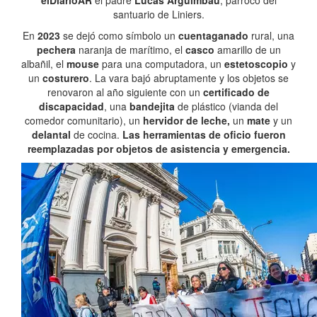
elDiarioAR
el padre
Lucas Arguimbau
, párroco del
santuario de Liniers.
En
2023
se dejó como símbolo un
cuentaganado
rural, una
pechera
naranja de marítimo, el
casco
amarillo de un
albañil, el
mouse
para una computadora, un
estetoscopio
y
un
costurero
. La vara bajó abruptamente y los objetos se
renovaron al año siguiente con un
certificado de
discapacidad
, una
bandejita
de plástico (vianda del
comedor comunitario), un
hervidor de leche,
un
mate
y un
delantal
de cocina.
Las herramientas de oficio fueron
reemplazadas por objetos de asistencia y emergencia.