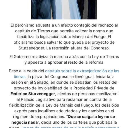
El peronismo apuesta a un efecto contagio del rechazo al
capítulo de Tierras que permita voltear la norma que
flexibiliza la legislación sobre Manejo del Fuego. El
oficialismo busca salvar lo que queda del proyecto de
Sturzenegger. La represión afuera del Congreso.
El Gobierno relativiza la marcha atrás con la Ley de Tierras
y apuesta a aprobar el resto de la reforma
Pese a la caída del
capítulo sobre la extranjerización de las
tierras
, la plaza del Congreso se llenó igual. Iniciada la
sesión en el Senado, en donde se debatían los restos del
proyecto de Inviolabilidad de la
Propiedad Privada de
Federico Sturzenegger
, cientos de personas movilizaron
al Palacio Legislativo para reclamar en contra de la
flexibilización de la Ley de Manejo del Fuego, los desalojos
exprés para inquilinos adeudados y los cambios en el
régimen de expropiaciones. “
Que se caiga la ley no se
negocia nada
”, decía uno de los carteles que poblaba la
plaza,
un par de horas antes de que la policía comenzara a