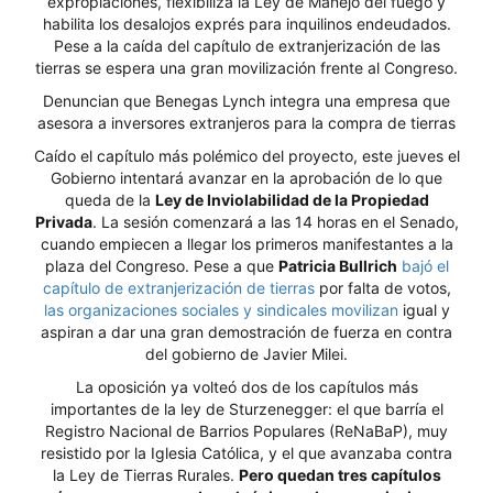
expropiaciones, flexibiliza la Ley de Manejo del fuego y
habilita los desalojos exprés para inquilinos endeudados.
Pese a la caída del capítulo de extranjerización de las
tierras se espera una gran movilización frente al Congreso.
Denuncian que Benegas Lynch integra una empresa que
asesora a inversores extranjeros para la compra de tierras
Caído el capítulo más polémico del proyecto, este jueves el
Gobierno intentará avanzar en la aprobación de lo que
queda de la
Ley de Inviolabilidad de la Propiedad
Privada
. La sesión comenzará a las 14 horas en el Senado,
cuando empiecen a llegar los primeros manifestantes a la
plaza del Congreso. Pese a que
Patricia Bullrich
bajó el
capítulo de extranjerización de tierras
por falta de votos,
las organizaciones sociales y sindicales movilizan
igual y
aspiran a dar una gran demostración de fuerza en contra
del gobierno de Javier Milei.
La oposición ya volteó dos de los capítulos más
importantes de la ley de Sturzenegger: el que barría el
Registro Nacional de Barrios Populares (ReNaBaP), muy
resistido por la Iglesia Católica, y el que avanzaba contra
la Ley de Tierras Rurales.
Pero quedan tres capítulos