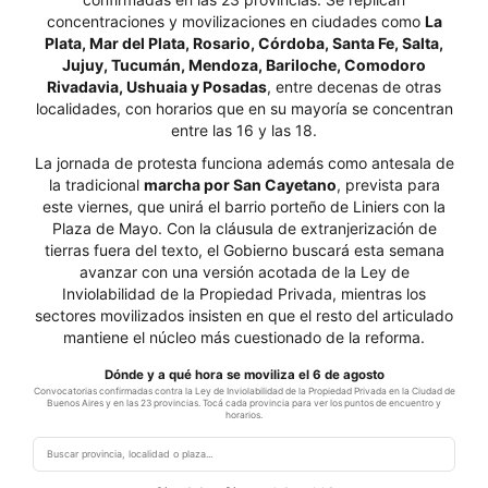
concentraciones y movilizaciones en ciudades como
La
Plata, Mar del Plata, Rosario, Córdoba, Santa Fe, Salta,
Jujuy, Tucumán, Mendoza, Bariloche, Comodoro
Rivadavia, Ushuaia y Posadas
, entre decenas de otras
localidades, con horarios que en su mayoría se concentran
entre las 16 y las 18.
La jornada de protesta funciona además como antesala de
la tradicional
marcha por San Cayetano
, prevista para
este viernes, que unirá el barrio porteño de Liniers con la
Plaza de Mayo. Con la cláusula de extranjerización de
tierras fuera del texto, el Gobierno buscará esta semana
avanzar con una versión acotada de la Ley de
Inviolabilidad de la Propiedad Privada, mientras los
sectores movilizados insisten en que el resto del articulado
mantiene el núcleo más cuestionado de la reforma.
Dónde y a qué hora se moviliza el 6 de agosto
Convocatorias confirmadas contra la Ley de Inviolabilidad de la Propiedad Privada en la Ciudad de
Buenos Aires y en las 23 provincias. Tocá cada provincia para ver los puntos de encuentro y
horarios.