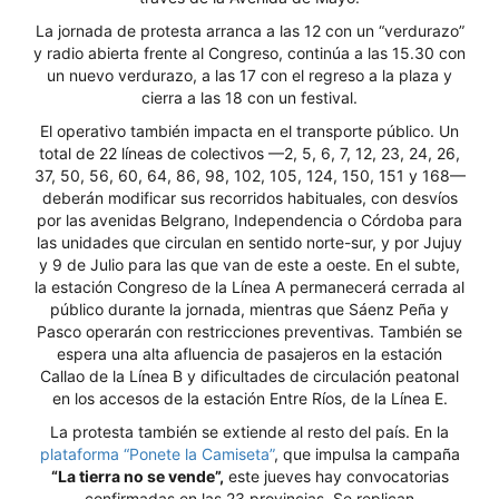
La jornada de protesta arranca a las 12 con un “verdurazo”
y radio abierta frente al Congreso, continúa a las 15.30 con
un nuevo verdurazo, a las 17 con el regreso a la plaza y
cierra a las 18 con un festival.
El operativo también impacta en el transporte público. Un
total de 22 líneas de colectivos —2, 5, 6, 7, 12, 23, 24, 26,
37, 50, 56, 60, 64, 86, 98, 102, 105, 124, 150, 151 y 168—
deberán modificar sus recorridos habituales, con desvíos
por las avenidas Belgrano, Independencia o Córdoba para
las unidades que circulan en sentido norte-sur, y por Jujuy
y 9 de Julio para las que van de este a oeste. En el subte,
la estación Congreso de la Línea A permanecerá cerrada al
público durante la jornada, mientras que Sáenz Peña y
Pasco operarán con restricciones preventivas. También se
espera una alta afluencia de pasajeros en la estación
Callao de la Línea B y dificultades de circulación peatonal
en los accesos de la estación Entre Ríos, de la Línea E.
La protesta también se extiende al resto del país. En la
plataforma “Ponete la Camiseta”
, que impulsa la campaña
“La tierra no se vende”,
este jueves hay convocatorias
confirmadas en las 23 provincias. Se replican