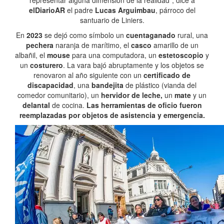
representar alguna dimensión de la realidad”, dice a
elDiarioAR
el padre
Lucas Arguimbau
, párroco del
santuario de Liniers.
En
2023
se dejó como símbolo un
cuentaganado
rural, una
pechera
naranja de marítimo, el
casco
amarillo de un
albañil, el
mouse
para una computadora, un
estetoscopio
y
un
costurero
. La vara bajó abruptamente y los objetos se
renovaron al año siguiente con un
certificado de
discapacidad
, una
bandejita
de plástico (vianda del
comedor comunitario), un
hervidor de leche,
un
mate
y un
delantal
de cocina.
Las herramientas de oficio fueron
reemplazadas por objetos de asistencia y emergencia.