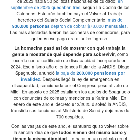
de 2023 había 50 políticas nacionales de cuidado;
en
septiembre de 2025 quedaban tres
, según La Cocina de los
Cuidados. Este año también cayó el Volver al Trabajo,
heredero del Salario Social Complementario:
más de
930.000 personas
dejaron de cobrar $78.000 mensuales
.
Las más afectadas fueron las cocineras de comedores, para
quienes ese pago era el único ingreso.
La hornacina pasó así de mostrar con qué trabaja la
gente a mostrar de qué depende para sobrevivir
, como
ocurrió con el certificado de discapacidad incorporado en
2024. Ese mismo año el entonces titular de la ANDIS, Diego
Spagnuolo, anunció
la baja de
200.000 pensiones por
invalidez
. Después llegó la ley de emergencia en
discapacidad, sancionada por el Congreso pese al veto de
Milei. En agosto de 2025 estallaron los audios de Spagnuolo
con denuncias de coimas y menciones a Karina Milei. En
enero de este año el decreto 942/2025 disolvió la ANDIS,
transfirió sus funciones al Ministerio de Salud y dejó más de
700 despidos.
Con las vasijas de este año, el santuario quiso volver sobre
la sencilla idea de que
todos vienen del mismo barro y
tienen la misma dignidad
. Lo hace en un contexto en el