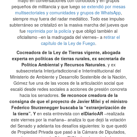
mayo en conversaciones con conocidos y en grupos
pequeños de militancia y que luego
se extendió por mesas
multisectoriales y comunidades y grupos de WhatsApp
,
siempre muy fuera del radar mediático. Todo ese impulso
subterráneo se cristalizó en la masiva marcha del jueves que
fue
reprimida por la policía
y que obligó también al
oficialismo –en la madrugada del viernes– a r
etirar el
capítulo de la Ley de Fuego
.
Cocreadora de la Ley de Tierras vigente, abogada
experta en políticas de tierras rurales, ex secretaria de
Política Ambiental y Recursos Naturales
, y ex
subsecretaria Interjurisdiccional e Interinstitucional del
Ministerio de Ambiente y Desarrollo Sostenible de la Nación,
Gómez fue una de las voces de la articulación social que
escaló desde redes sociales a acciones de presión concreta
hacia los senadores.
Se reconoce creadora de la
consigna de que el proyecto de Javier Milei y el ministro
Federico Sturzenegger buscaba la “extranjerización de
la tierra”. Y
en esta entrevista con
elDiarioAR
–realizada
este viernes por la mañana– analiza lo que dejó la votación
del Senado y adelanta los desafíos siguientes: lo que quedó
de Propiedad Privada que pasó a la Cámara de Diputados,