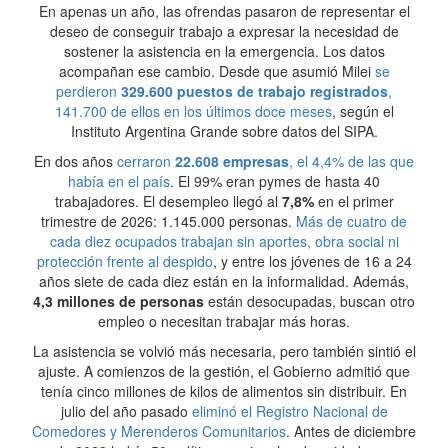
En apenas un año, las ofrendas pasaron de representar el
deseo de conseguir trabajo a expresar la necesidad de
sostener la asistencia en la emergencia. Los datos
acompañan ese cambio. Desde que asumió Milei
se
perdieron
329.600 puestos de trabajo registrados
,
141.700 de ellos en los últimos doce meses
, según el
Instituto Argentina Grande sobre datos del SIPA.
En dos años
cerraron
22.608 empresas
, el 4,4% de las que
había en el país
. El 99% eran pymes de hasta 40
trabajadores. El desempleo llegó al
7,8%
en el primer
trimestre de 2026: 1.145.000 personas.
Más de cuatro de
cada diez ocupados trabajan sin aportes, obra social ni
protección frente al despido
, y entre los jóvenes de 16 a 24
años siete de cada diez están en la informalidad. Además,
4,3 millones de personas
están desocupadas, buscan otro
empleo o necesitan trabajar más horas.
La asistencia se volvió más necesaria, pero también sintió el
ajuste. A comienzos de la gestión, el Gobierno admitió que
tenía cinco millones de kilos de alimentos sin distribuir. En
julio del año pasado
eliminó el Registro Nacional de
Comedores y Merenderos Comunitarios
. Antes de diciembre