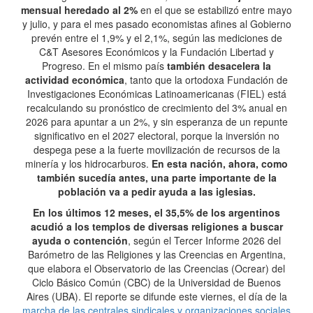
mensual heredado al 2%
en el que se estabilizó entre mayo
y julio, y para el mes pasado economistas afines al Gobierno
prevén entre el 1,9% y el 2,1%, según las mediciones de
C&T Asesores Económicos y la Fundación Libertad y
Progreso. En el mismo país
también desacelera la
actividad económica
, tanto que la ortodoxa Fundación de
Investigaciones Económicas Latinoamericanas (FIEL) está
recalculando su pronóstico de crecimiento del 3% anual en
2026 para apuntar a un 2%, y sin esperanza de un repunte
significativo en el 2027 electoral, porque la inversión no
despega pese a la fuerte movilización de recursos de la
minería y los hidrocarburos.
En esta nación, ahora, como
también sucedía antes, una parte importante de la
población va a pedir ayuda a las iglesias.
En los últimos 12 meses, el 35,5% de los argentinos
acudió a los templos de diversas religiones a buscar
ayuda o contención
, según el Tercer Informe 2026 del
Barómetro de las Religiones y las Creencias en Argentina,
que elabora el Observatorio de las Creencias (Ocrear) del
Ciclo Básico Común (CBC) de la Universidad de Buenos
Aires (UBA). El reporte se difunde este viernes, el día de la
marcha de las centrales sindicales y organizaciones sociales