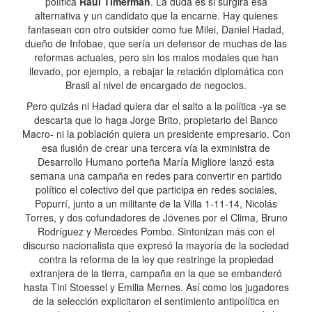
política
Raúl Timerman
. La duda es si surgirá esa
alternativa y un candidato que la encarne. Hay quienes
fantasean con otro outsider como fue Milei, Daniel Hadad,
dueño de Infobae, que sería un defensor de muchas de las
reformas actuales, pero sin los malos modales que han
llevado, por ejemplo, a rebajar la relación diplomática con
Brasil al nivel de encargado de negocios.
Pero quizás ni Hadad quiera dar el salto a la política -ya se
descarta que lo haga Jorge Brito, propietario del Banco
Macro- ni la población quiera un presidente empresario. Con
esa ilusión de crear una tercera vía la exministra de
Desarrollo Humano porteña María Migliore lanzó esta
semana una campaña en redes para convertir en partido
político el colectivo del que participa en redes sociales,
Popurrí, junto a un militante de la Villa 1-11-14, Nicolás
Torres, y dos cofundadores de Jóvenes por el Clima, Bruno
Rodríguez y Mercedes Pombo. Sintonizan más con el
discurso nacionalista que expresó la mayoría de la sociedad
contra la reforma de la ley que restringe la propiedad
extranjera de la tierra, campaña en la que se embanderó
hasta Tini Stoessel y Emilia Mernes. Así como los jugadores
de la selección explicitaron el sentimiento antipolítica en