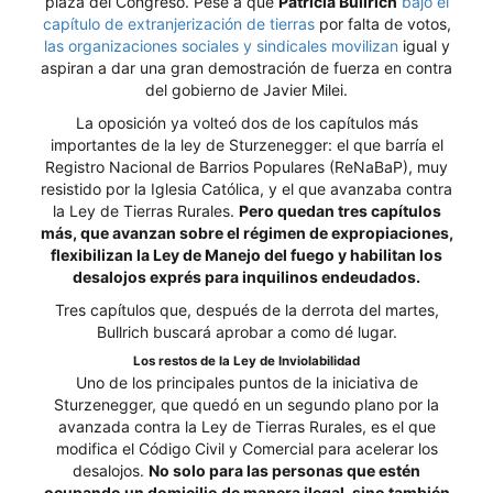
plaza del Congreso. Pese a que
Patricia Bullrich
bajó el
capítulo de extranjerización de tierras
por falta de votos,
las organizaciones sociales y sindicales movilizan
igual y
aspiran a dar una gran demostración de fuerza en contra
del gobierno de Javier Milei.
La oposición ya volteó dos de los capítulos más
importantes de la ley de Sturzenegger: el que barría el
Registro Nacional de Barrios Populares (ReNaBaP), muy
resistido por la Iglesia Católica, y el que avanzaba contra
la Ley de Tierras Rurales.
Pero quedan tres capítulos
más, que avanzan sobre el régimen de expropiaciones,
flexibilizan la Ley de Manejo del fuego y habilitan los
desalojos exprés para inquilinos endeudados.
Tres capítulos que, después de la derrota del martes,
Bullrich buscará aprobar a como dé lugar.
Los restos de la Ley de Inviolabilidad
Uno de los principales puntos de la iniciativa de
Sturzenegger, que quedó en un segundo plano por la
avanzada contra la Ley de Tierras Rurales, es el que
modifica el Código Civil y Comercial para acelerar los
desalojos.
No solo para las personas que estén
ocupando un domicilio de manera ilegal, sino también