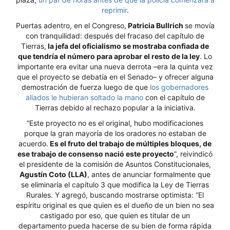
reprimir
.
Puertas adentro, en el Congreso,
Patricia Bullrich
se movía
con tranquilidad: después del fracaso del capítulo de
Tierras,
la jefa del oficialismo se mostraba confiada de
que tendría el número para aprobar el resto de la ley
. Lo
importante era evitar una nueva derrota –era la quinta vez
que el proyecto se debatía en el Senado– y ofrecer alguna
demostración de fuerza luego de que
los gobernadores
aliados le hubieran soltado la mano
con el capítulo de
Tierras debido al rechazo popular a la iniciativa.
“Este proyecto no es el original, hubo modificaciones
porque la gran mayoría de los oradores no estaban de
acuerdo.
Es el fruto del trabajo de múltiples bloques, de
ese trabajo de consenso nació este proyecto
”, reivindicó
el presidente de la comisión de Asuntos Constitucionales,
Agustín Coto (LLA)
, antes de anunciar formalmente que
se eliminaría el capítulo 3 que modifica la Ley de Tierras
Rurales. Y agregó, buscando mostrarse optimista: “El
espíritu original es que quien es el dueño de un bien no sea
castigado por eso, que quien es titular de un
departamento pueda hacerse de su bien de forma rápida