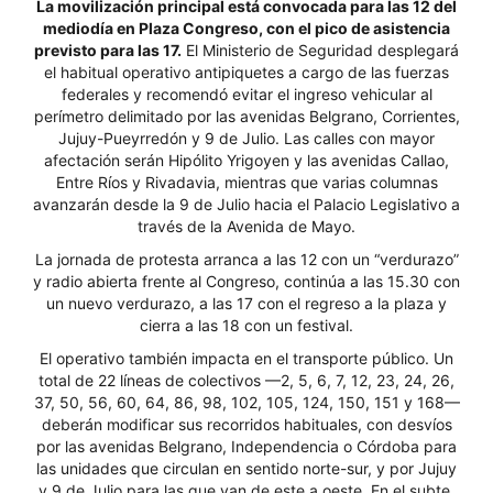
La movilización principal está convocada para las 12 del
mediodía en Plaza Congreso, con el pico de asistencia
previsto para las 17.
El Ministerio de Seguridad desplegará
el habitual operativo antipiquetes a cargo de las fuerzas
federales y recomendó evitar el ingreso vehicular al
perímetro delimitado por las avenidas Belgrano, Corrientes,
Jujuy-Pueyrredón y 9 de Julio. Las calles con mayor
afectación serán Hipólito Yrigoyen y las avenidas Callao,
Entre Ríos y Rivadavia, mientras que varias columnas
avanzarán desde la 9 de Julio hacia el Palacio Legislativo a
través de la Avenida de Mayo.
La jornada de protesta arranca a las 12 con un “verdurazo”
y radio abierta frente al Congreso, continúa a las 15.30 con
un nuevo verdurazo, a las 17 con el regreso a la plaza y
cierra a las 18 con un festival.
El operativo también impacta en el transporte público. Un
total de 22 líneas de colectivos —2, 5, 6, 7, 12, 23, 24, 26,
37, 50, 56, 60, 64, 86, 98, 102, 105, 124, 150, 151 y 168—
deberán modificar sus recorridos habituales, con desvíos
por las avenidas Belgrano, Independencia o Córdoba para
las unidades que circulan en sentido norte-sur, y por Jujuy
y 9 de Julio para las que van de este a oeste. En el subte,