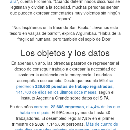
allá
”, cuenta Filomena. “Cuando determinados discursos se
legitiman y dividen a la sociedad, muchas personas sienten
que pueden expresar comentarios muy violentos sin ningún
reparo”.
“Nos inspiramos en la frase de San Pablo: 'Llevamos este
tesoro en vasijas de barro'”, explica Arguimbau. “Habla de la
fragilidad humana, pero también del soplo de Dios”.
Los objetos y los datos
En apenas un año, las ofrendas pasaron de representar el
deseo de conseguir trabajo a expresar la necesidad de
sostener la asistencia en la emergencia. Los datos
acompañan ese cambio. Desde que asumió Milei
se
perdieron
329.600 puestos de trabajo registrados
,
141.700 de ellos en los últimos doce meses
, según el
Instituto Argentina Grande sobre datos del SIPA.
En dos años
cerraron
22.608 empresas
, el 4,4% de las que
había en el país
. El 99% eran pymes de hasta 40
trabajadores. El desempleo llegó al
7,8%
en el primer
trimestre de 2026: 1.145.000 personas.
Más de cuatro de
cada diez ocupados trabajan sin aportes, obra social ni