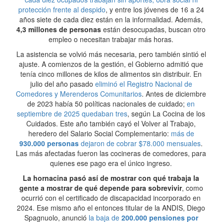
protección frente al despido
, y entre los jóvenes de 16 a 24
años siete de cada diez están en la informalidad. Además,
4,3 millones de personas
están desocupadas, buscan otro
empleo o necesitan trabajar más horas.
La asistencia se volvió más necesaria, pero también sintió el
ajuste. A comienzos de la gestión, el Gobierno admitió que
tenía cinco millones de kilos de alimentos sin distribuir. En
julio del año pasado
eliminó el Registro Nacional de
Comedores y Merenderos Comunitarios
. Antes de diciembre
de 2023 había 50 políticas nacionales de cuidado;
en
septiembre de 2025 quedaban tres
, según La Cocina de los
Cuidados. Este año también cayó el Volver al Trabajo,
heredero del Salario Social Complementario:
más de
930.000 personas
dejaron de cobrar $78.000 mensuales
.
Las más afectadas fueron las cocineras de comedores, para
quienes ese pago era el único ingreso.
La hornacina pasó así de mostrar con qué trabaja la
gente a mostrar de qué depende para sobrevivir
, como
ocurrió con el certificado de discapacidad incorporado en
2024. Ese mismo año el entonces titular de la ANDIS, Diego
Spagnuolo, anunció
la baja de
200.000 pensiones por