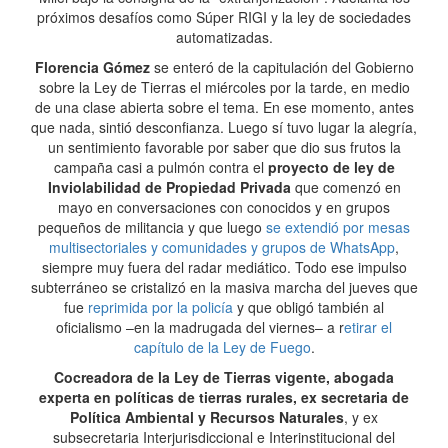
próximos desafíos como Súper RIGI y la ley de sociedades
automatizadas.
Florencia Gómez
se enteró de la capitulación del Gobierno
sobre la Ley de Tierras el miércoles por la tarde, en medio
de una clase abierta sobre el tema. En ese momento, antes
que nada, sintió desconfianza. Luego sí tuvo lugar la alegría,
un sentimiento favorable por saber que dio sus frutos la
campaña casi a pulmón contra el
proyecto de ley de
Inviolabilidad de Propiedad Privada
que comenzó en
mayo en conversaciones con conocidos y en grupos
pequeños de militancia y que luego
se extendió por mesas
multisectoriales y comunidades y grupos de WhatsApp
,
siempre muy fuera del radar mediático. Todo ese impulso
subterráneo se cristalizó en la masiva marcha del jueves que
fue
reprimida por la policía
y que obligó también al
oficialismo –en la madrugada del viernes– a r
etirar el
capítulo de la Ley de Fuego
.
Cocreadora de la Ley de Tierras vigente, abogada
experta en políticas de tierras rurales, ex secretaria de
Política Ambiental y Recursos Naturales
, y ex
subsecretaria Interjurisdiccional e Interinstitucional del