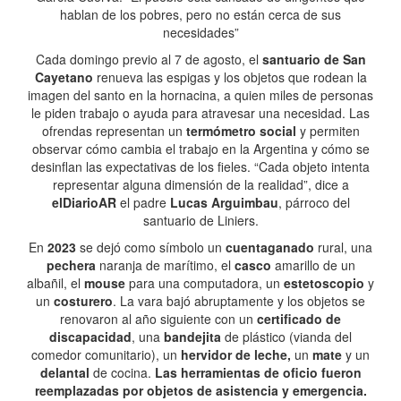
hablan de los pobres, pero no están cerca de sus
necesidades”
Cada domingo previo al 7 de agosto, el
santuario de San
Cayetano
renueva las espigas y los objetos que rodean la
imagen del santo en la hornacina, a quien miles de personas
le piden trabajo o ayuda para atravesar una necesidad. Las
ofrendas representan un
termómetro social
y permiten
observar cómo cambia el trabajo en la Argentina y cómo se
desinflan las expectativas de los fieles. “Cada objeto intenta
representar alguna dimensión de la realidad”, dice a
elDiarioAR
el padre
Lucas Arguimbau
, párroco del
santuario de Liniers.
En
2023
se dejó como símbolo un
cuentaganado
rural, una
pechera
naranja de marítimo, el
casco
amarillo de un
albañil, el
mouse
para una computadora, un
estetoscopio
y
un
costurero
. La vara bajó abruptamente y los objetos se
renovaron al año siguiente con un
certificado de
discapacidad
, una
bandejita
de plástico (vianda del
comedor comunitario), un
hervidor de leche,
un
mate
y un
delantal
de cocina.
Las herramientas de oficio fueron
reemplazadas por objetos de asistencia y emergencia.