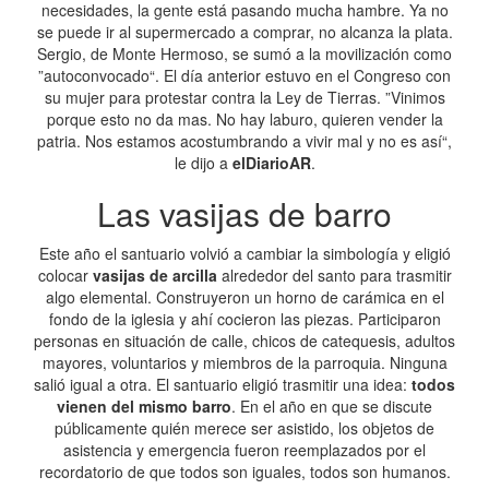
necesidades, la gente está pasando mucha hambre. Ya no
se puede ir al supermercado a comprar, no alcanza la plata.
Sergio, de Monte Hermoso, se sumó a la movilización como
”autoconvocado“. El día anterior estuvo en el Congreso con
su mujer para protestar contra la Ley de Tierras. ”Vinimos
porque esto no da mas. No hay laburo, quieren vender la
patria. Nos estamos acostumbrando a vivir mal y no es así“,
le dijo a
elDiarioAR
.
Las vasijas de barro
Este año el santuario volvió a cambiar la simbología y eligió
colocar
vasijas de arcilla
alrededor del santo para trasmitir
algo elemental. Construyeron un horno de carámica en el
fondo de la iglesia y ahí cocieron las piezas. Participaron
personas en situación de calle, chicos de catequesis, adultos
mayores, voluntarios y miembros de la parroquia. Ninguna
salió igual a otra. El santuario eligió trasmitir una idea:
todos
vienen del mismo barro
. En el año en que se discute
públicamente quién merece ser asistido, los objetos de
asistencia y emergencia fueron reemplazados por el
recordatorio de que todos son iguales, todos son humanos.