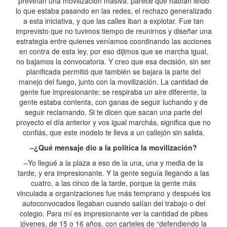
preveían una movilización masiva: parece que habían leído
lo que estaba pasando en las redes, el rechazo generalizado
a esta iniciativa, y que las calles iban a explotar. Fue tan
imprevisto que no tuvimos tiempo de reunirnos y diseñar una
estrategia entre quienes veníamos coordinando las acciones
en contra de esta ley, por eso dijimos que se marcha igual,
no bajamos la convocatoria. Y creo que esa decisión, sin ser
planificada permitió que también se bajara la parte del
manejo del fuego, junto con la movilización. La cantidad de
gente fue impresionante: se respiraba un aire diferente, la
gente estaba contenta, con ganas de seguir luchando y de
seguir reclamando. Si te dicen que sacan una parte del
proyecto el día anterior y vos igual marchás, significa que no
confiás, que este modelo te lleva a un callejón sin salida.
–¿Qué mensaje dio a la política la movilización?
–Yo llegué a la plaza a eso de la una, una y media de la
tarde, y era impresionante. Y la gente seguía llegando a las
cuatro, a las cinco de la tarde, porque la gente más
vinculada a organizaciones fue más temprano y después los
autoconvocados llegaban cuando salían del trabajo o del
colegio. Para mí es impresionante ver la cantidad de pibes
jóvenes, de 15 o 16 años, con carteles de “defendiendo la