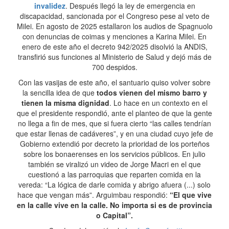
invalidez
. Después llegó la ley de emergencia en
discapacidad, sancionada por el Congreso pese al veto de
Milei. En agosto de 2025 estallaron los audios de Spagnuolo
con denuncias de coimas y menciones a Karina Milei. En
enero de este año el decreto 942/2025 disolvió la ANDIS,
transfirió sus funciones al Ministerio de Salud y dejó más de
700 despidos.
Con las vasijas de este año, el santuario quiso volver sobre
la sencilla idea de que
todos vienen del mismo barro y
tienen la misma dignidad
. Lo hace en un contexto en el
que el presidente respondió, ante el planteo de que la gente
no llega a fin de mes, que si fuera cierto “las calles tendrían
que estar llenas de cadáveres”, y en una ciudad cuyo jefe de
Gobierno extendió por decreto la prioridad de los porteños
sobre los bonaerenses en los servicios públicos. En julio
también se viralizó un video de Jorge Macri en el que
cuestionó a las parroquias que reparten comida en la
vereda: “La lógica de darle comida y abrigo afuera (...) solo
hace que vengan más”. Arguimbau respondió:
“El que vive
en la calle vive en la calle. No importa si es de provincia
o Capital”.