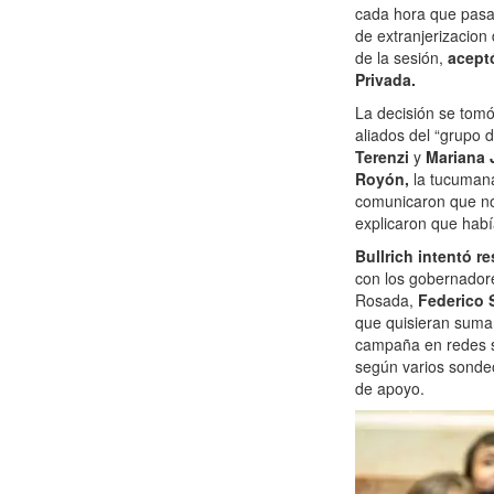
cada hora que pasa
de extranjerizacion 
de la sesión,
aceptó
Privada.
La decisión se tomó
aliados del “grupo 
Terenzi
y
Mariana 
Royón,
la tucuma
comunicaron que no e
explicaron que habí
Bullrich intentó r
con los gobernadore
Rosada,
Federico 
que quisieran suma
campaña en redes s
según varios sonde
de apoyo.