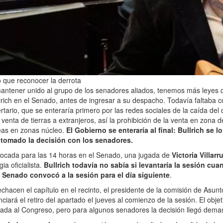
vo que reconocer la derrota
antener unido al grupo de los senadores aliados, tenemos más leyes q
lrich en el Senado, antes de ingresar a su despacho. Todavía faltaba 
ertario, que se enteraría primero por las redes sociales de la caída del 
 venta de tierras a extranjeros, así la prohibición de la venta en zona d
reas en zonas núcleo.
El Gobierno se enteraría al final: Bullrich se 
tomado la decisión con los senadores.
vocada para las 14 horas en el Senado, una jugada de
Victoria Villarr
ia oficialista.
Bullrich todavía no sabía si levantaría la sesión cua
 Senado convocó a la sesión para el día siguiente
.
echacen el capítulo en el recinto, el presidente de la comisión de Asunt
nciará el retiro del apartado el jueves al comienzo de la sesión. El objet
ada al Congreso, pero para algunos senadores la decisión llegó demas