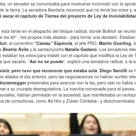
ba, un senador se comunicaba para mostrarse incómodo con la aproba
de la tierra. La senadora libertaria reconoció que no tenía los votos y, a
 sacar el capítulo de Tierras del proyecto de Ley de Inviolabilida
 esta tarde en el despacho del bloque radical, donde Bullrich se reuni
de los 40” --los propios más aliados-- para tomar una decisión. Estaban
Juri
, el correntino
“Camau” Espínola
, el jefe PRO,
Martín Goerling
, 
na
Beatriz Ávila
y la santacruceña
Natalia Gadano
. Los senadores alia
staban los votos para insistir con el capítulo que modifica la Ley de T
a que sacarlo. “
Así no se puede
”, explicó una senadora radical, a la 
esistir, pero tuvo que reconocer que estaba sola
.
Diego Santilli
se 
s aliados el día anterior, pero las negociaciones no habían surtido ef
Sturzenegger
presionaba para avanzar con la ley, pero casi no había o
rse a su cruzada desreguladora. La marcha convocada para el jueves, 
ociales, habían permeado en la sociedad, que manifestaba un rechaz
os de consultoras, como Ad Hoc y Zuban Córdoba– y descincentivaba 