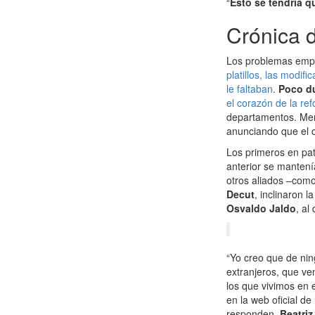
“
Esto se tendría q
Crónica 
Los problemas empe
platillos, las modif
le faltaban
.
Poco du
el corazón de la re
departamentos. Meno
anunciando que el c
Los primeros en pat
anterior se mantení
otros aliados –com
Decut
, inclinaron 
Osvaldo Jaldo
, al
“Yo creo que de ni
extranjeros, que ve
los que vivimos en 
en la web oficial d
responden,
Beatriz