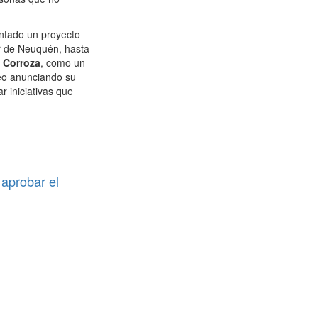
entado un proyecto
or de Neuquén, hasta
a Corroza
, como un
deo anunciando su
 iniciativas que
.
 aprobar el