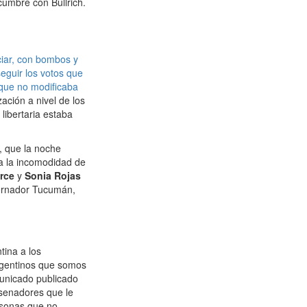
 cumbre con Bullrich.
ciar, con bombos y
seguir los votos que
que no modificaba
ación a nivel de los
libertaria estaba
, que la noche
 a la incomodidad de
rce
y
Sonia Rojas
obernador Tucumán,
ina a los
argentinos que somos
municado publicado
 senadores que le
rsonas que no