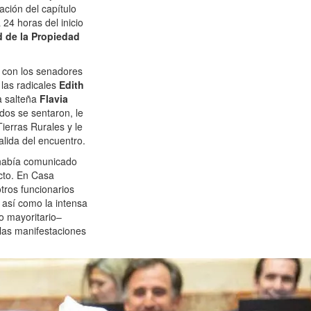
ción del capítulo
 24 horas del inicio
d de la Propiedad
ó con los senadores
 las radicales
Edith
la salteña
Flavia
dos se sentaron, le
ierras Rurales y le
salida del encuentro.
había comunicado
ecto. En Casa
tros funcionarios
así como la intensa
o mayoritario–
las manifestaciones