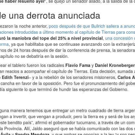
ue haber resuelto ayer
”, se quejó un senador aliado, a la salida de la
de una derrota anunciada
zaron la noche anterior,
poco después de que Bullrich saliera a anun
icaciones introducidas a último momento al capítulo de Tierras para con
ró la maniobra del tope del 25% a nivel provincial
,
una concesión 
forma
, ya que habilitaba que se continuase avanzando con la extranjeriz
s de 24 horas después de dar la conferencia de prensa, la senadora 
apítulo no se debatiría en la sesión.
ear el tablero fueron los radicales
Flavio Fama
y
Daniel Kroneberger
an reacios a acompañar el capítulo de Tierras. Esta decisión, sumada
o
Edith Terenzi
– y a la rebelión de los senadores misioneros,
Carlos A
la cancha en favor de la oposición. Pero fue el pronunciamiento del g
 día siguiente lo que terminó de hundir las esperanzas del Gobierno.
nguna manera tenemos que entregar un metro cuadrado de tierra argent
ngan a invertir, que vengan a producir, pero la tierra es y será de los 
este bendito país”, afirmó el gobernador tucumano, a través de un co
e la Provincia. Allí, Jaldo aseguró que se había comunicado con las dos
 Ávila
y
Sandra Mendoza
, y que ambas se oponían a la ley “y son pe