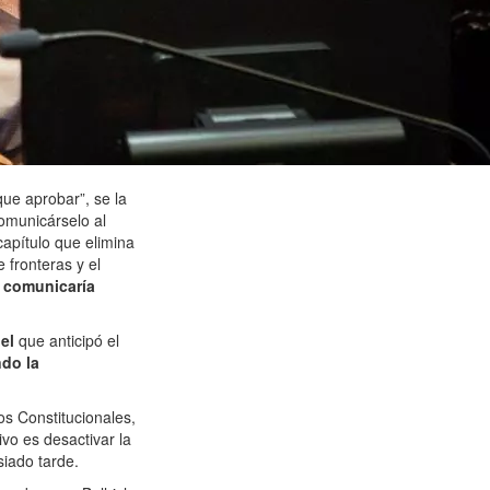
ue aprobar”, se la
comunicárselo al
capítulo que elimina
e fronteras y el
lo comunicaría
uel
que anticipó el
ndo la
os Constitucionales,
ivo es desactivar la
iado tarde.