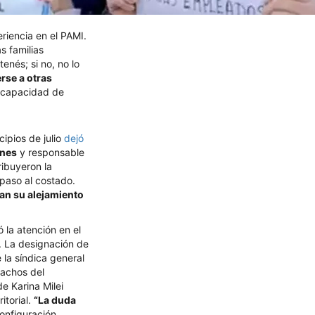
riencia en el PAMI.
s familias
enés; si no, no lo
rse a otras
a capacidad de
ipios de julio
dejó
ones
y responsable
ribuyeron la
paso al costado.
an su alejamiento
 la atención en el
a. La designación de
la síndica general
pachos del
e Karina Milei
itorial.
“La duda
configuración.