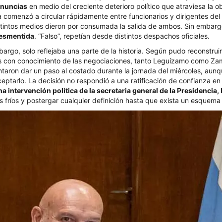
enuncias
en medio del creciente deterioro político que atraviesa la ob
ia comenzó a circular rápidamente entre funcionarios y dirigentes del 
stintos medios dieron por consumada la salida de ambos. Sin embar
desmentida
. “Falso”, repetían desde distintos despachos oficiales.
bargo, solo reflejaba una parte de la historia. Según pudo reconstrui
es con conocimiento de las negociaciones, tanto Leguízamo como Za
taron dar un paso al costado durante la jornada del miércoles, aunqu
eptarlo. La decisión no respondió a una ratificación de confianza en
a intervención política de la secretaria general de la Presidencia, 
 fríos y postergar cualquier definición hasta que exista un esquem