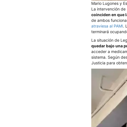
Mario Lugones y E
La intervención de 
coinciden en que l
de ambos funciona
atraviesa al PAMI
. 
terminará ocupando
La situación de Le
quedar bajo una p
acceder a medicamen
sistema. Según des
Justicia para obte