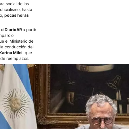
ra social de los
oficialismo, hasta
go,
pocas horas
r
elDiarioAR
a partir
mparolo
e el Ministerio de
 la conducción del
Karina Milei
, que
a de reemplazos.