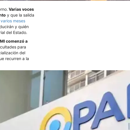
erno.
Varias voces
nto
y que la salida
 varios meses
ducirán y quién
al del Estado.
AMI comenzó a
ficultades para
ialización del
e recurren a la