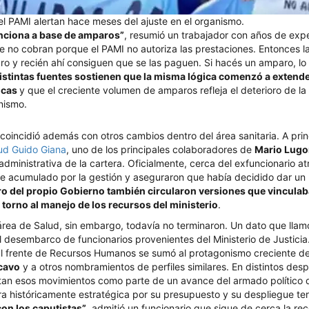
el PAMI alertan hace meses del ajuste en el organismo.
unciona a base de amparos”
, resumió un trabajador con años de expe
e no cobran porque el PAMI no autoriza las prestaciones. Entonces la
 y recién ahí consiguen que se las paguen. Si hacés un amparo, lo t
istintas fuentes sostienen que la misma lógica comenzó a extende
icas
y que el creciente volumen de amparos refleja el deterioro de l
nismo.
coincidió además con otros cambios dentro del área sanitaria. A princ
lud Guido Giana
, uno de los principales colaboradores de
Mario Lug
administrativa de la cartera. Oficialmente, cerca del exfuncionario at
te acumulado por la gestión y aseguraron que había decidido dar un 
ro del propio Gobierno también circularon versiones que vinculab
 torno al manejo de los recursos del ministerio
.
rea de Salud, sin embargo, todavía no terminaron. Un dato que llamó
l desembarco de funcionarios provenientes del Ministerio de Justici
l frente de Recursos Humanos se sumó al protagonismo creciente de 
icavo
y a otros nombramientos de perfiles similares. En distintos des
tan esos movimientos como parte de un avance del armado político d
a históricamente estratégica por su presupuesto y su despliegue terr
con los caputistas”
, admitió un funcionario que sigue de cerca la re