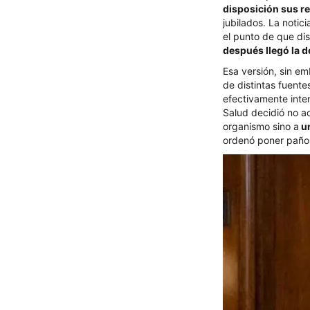
disposición sus r
jubilados. La notic
el punto de que di
después llegó la 
Esa versión, sin em
de distintas fuent
efectivamente inten
Salud decidió no ac
organismo sino a
un
ordenó poner paños