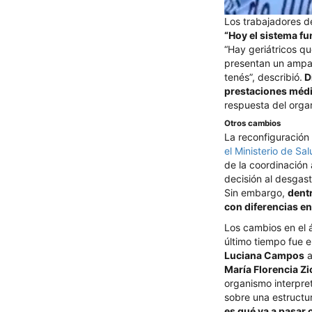
Los trabajadores d
“Hoy el sistema f
“Hay geriátricos qu
presentan un amparo
tenés”, describió.
D
prestaciones méd
respuesta del orga
Otros cambios
La reconfiguración 
el Ministerio de Sa
de la coordinación 
decisión al desgas
Sin embargo,
dent
con diferencias en
Los cambios en el á
último tiempo fue e
Luciana Campos
a
María Florencia Z
organismo interpre
sobre una estructur
es qué va a pasar 