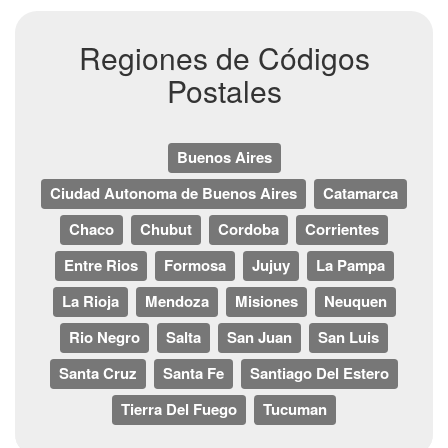
Regiones de Códigos
Postales
Buenos Aires
Ciudad Autonoma de Buenos Aires
Catamarca
Chaco
Chubut
Cordoba
Corrientes
Entre Rios
Formosa
Jujuy
La Pampa
La Rioja
Mendoza
Misiones
Neuquen
Rio Negro
Salta
San Juan
San Luis
Santa Cruz
Santa Fe
Santiago Del Estero
Tierra Del Fuego
Tucuman