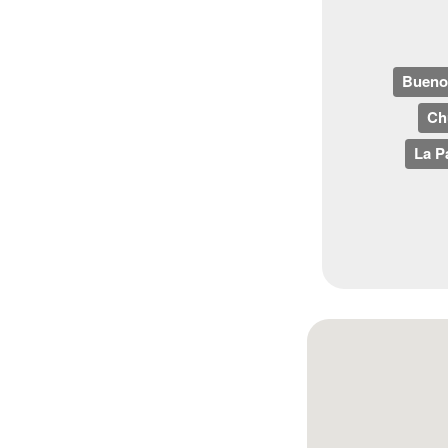
Bueno
Ch
La P