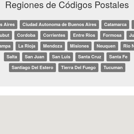
Regiones de Códigos Postales
s Aires
Ciudad Autonoma de Buenos Aires
Catamarca
ubut
Cordoba
Corrientes
Entre Rios
Formosa
Ju
ampa
La Rioja
Mendoza
Misiones
Neuquen
Rio 
Salta
San Juan
San Luis
Santa Cruz
Santa Fe
Santiago Del Estero
Tierra Del Fuego
Tucuman