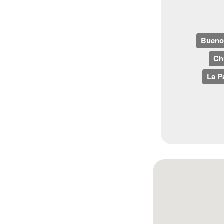
Bueno
Ch
La P