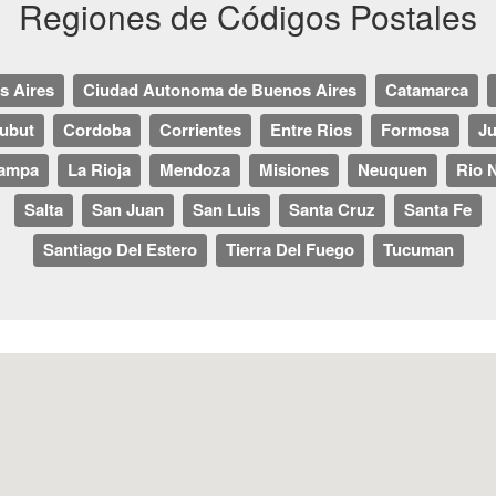
Regiones de Códigos Postales
s Aires
Ciudad Autonoma de Buenos Aires
Catamarca
ubut
Cordoba
Corrientes
Entre Rios
Formosa
Ju
ampa
La Rioja
Mendoza
Misiones
Neuquen
Rio 
Salta
San Juan
San Luis
Santa Cruz
Santa Fe
Santiago Del Estero
Tierra Del Fuego
Tucuman